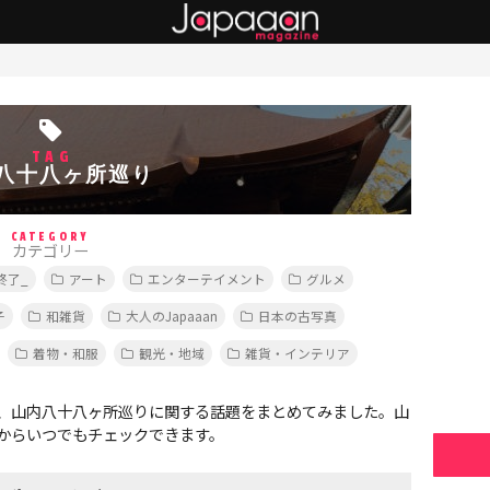
り
TAG
八十八ヶ所巡り
CATEGORY
カテゴリー
終了_
アート
エンターテイメント
グルメ
子
和雑貨
大人のJapaaan
日本の古写真
着物・和服
観光・地域
雑貨・インテリア
、山内八十八ヶ所巡りに関する話題をまとめてみました。山
からいつでもチェックできます。