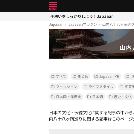
手洗いをしっかりしよう！Japaaan
Japaaan
Japaaanマガジン
山内八十八ヶ所巡
山内
すべて
まとめ
Japaaan PR
_
ファッション
ライフスタイル
和菓
日本画・浮世絵
日本酒
歴史・文化
日本の文化・伝統文化に関する記事の中から
内八十八ヶ所巡りに関する記事はこのページ