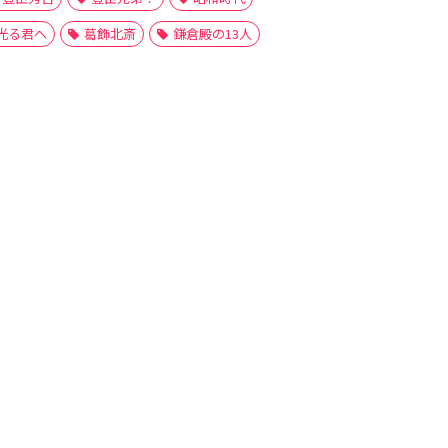
光る君へ
葛飾北斎
鎌倉殿の13人