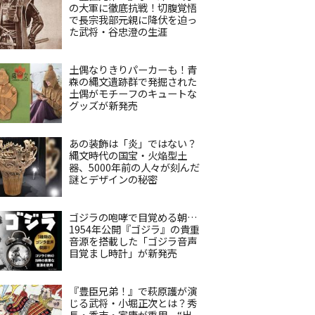
の大軍に徹底抗戦！切腹覚悟
で長宗我部元親に降伏を迫っ
た武将・谷忠澄の生涯
土偶なりきりパーカーも！青
森の縄文遺跡群で発掘された
土偶がモチーフのキュートな
グッズが新発売
あの装飾は「炎」ではない？
縄文時代の国宝・火焔型土
器、5000年前の人々が刻んだ
謎とデザインの秘密
ゴジラの咆哮で目覚める朝…
1954年公開『ゴジラ』の貴重
音源を搭載した「ゴジラ音声
目覚まし時計」が新発売
『豊臣兄弟！』で萩原護が演
じる武将・小堀正次とは？秀
長・秀吉・家康が重用、“出