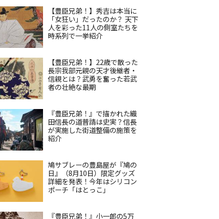
【豊臣兄弟！】秀吉は本当に
「女狂い」だったのか？ 天下
人を彩った11人の側室たちを
時系列で一挙紹介
【豊臣兄弟！】22歳で散った
長宗我部元親の天才後継者・
信親とは？武勇を奮った若武
者の壮絶な最期
『豊臣兄弟！』で描かれた織
田信長の道普請は史実？信長
が実施した街道整備の施策を
紹介
鳩サブレーの豊島屋が『鳩の
日』（8月10日）限定グッズ
詳細を発表！今年はシリコン
ポーチ「はとっこ」
『豊臣兄弟！』小一郎の5万