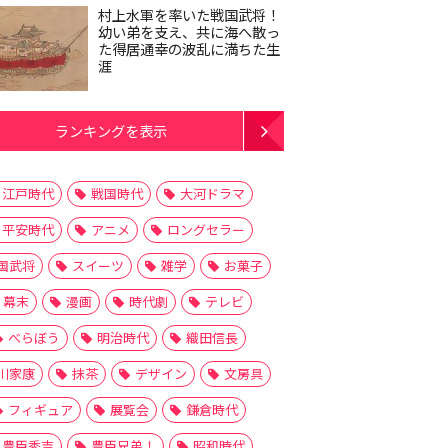
村上水軍を率いた戦国武将！
幼い弟を支え、共に海へ散っ
た得居通幸の波乱に満ちた生
涯
ランキングを表示
江戸時代
戦国時代
大河ドラマ
平安時代
アニメ
ロングセラー
国武将
スイーツ
雑学
お菓子
幕末
漫画
時代劇
テレビ
べらぼう
明治時代
織田信長
川家康
抹茶
デザイン
文房具
フィギュア
展覧会
鎌倉時代
豊臣秀吉
豊臣兄弟！
昭和時代