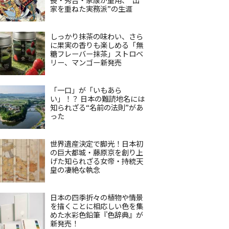
家を重ねた実務派”の生涯
しっかり抹茶の味わい、さら
に果実の香りも楽しめる「無
糖フレーバー抹茶」ストロベ
リー、マンゴー新発売
「一口」が「いもあら
い」！？ 日本の難読地名には
知られざる“名前の法則”があ
った
世界遺産決定で脚光！日本初
の巨大都城・藤原京を創り上
げた知られざる女帝・持統天
皇の凄絶な執念
日本の四季折々の植物や情景
を描くことに相応しい色を集
めた水彩色鉛筆『色辞典』が
新発売！