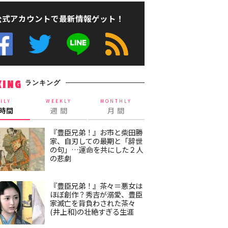
公式アカウントで最新情報ゲット！
ランキング
KING
ILY
WEEKLY
MONTHLY
4時間
週 間
月 間
『豊臣兄弟！』お市と柴田勝
家、自刃しての最期と「辞世
の句」…運命を共にした２人
の悲劇
『豊臣兄弟！』茶々＝悪女は
ほぼ創作？秀吉が溺愛、豊臣
家滅亡を背負わされた茶々
(井上和)の壮絶すぎる生涯