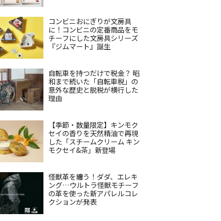
コンビニおにぎりが文房具
に！コンビニの定番商品をモ
チーフにした文房具シリーズ
『ジムマート』誕生
自転車を持つだけで税金？ 昭
和まで続いた「自転車税」の
意外な歴史と脱税が横行した
理由
【季節・数量限定】キンモク
セイの香りを天然精油で再現
した「スチームクリーム キン
モクセイ&茶」新登場
怪獣革を纏う！ダダ、エレキ
ング…ウルトラ怪獣モチーフ
の革を使った新アパレルコレ
クションが発表