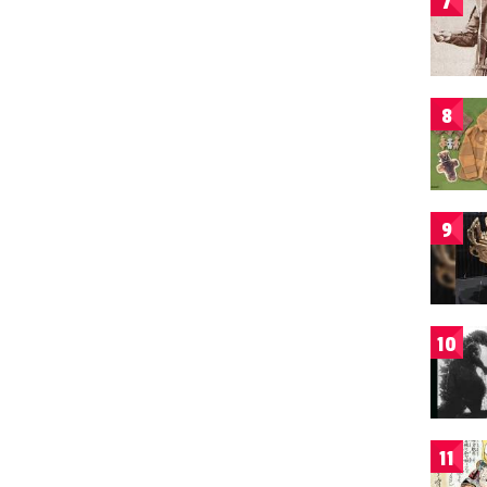
7
8
9
10
11