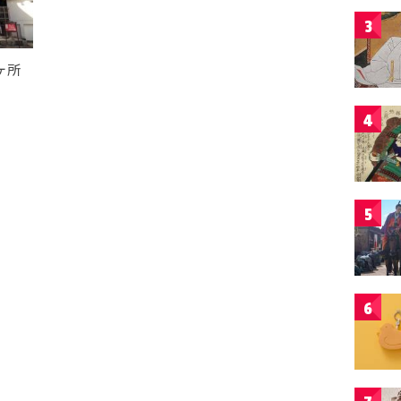
3
ヶ所
4
5
6