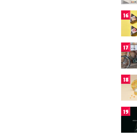
16
17
18
19