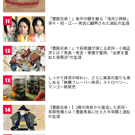
『豊臣兄弟！』後半の鍵を握る「浅井三姉妹」
11
茶々・初・江——秀吉に翻弄された波乱の生涯
『豊臣兄弟！』で萩原護が演じる武将・小堀正
12
次とは？秀長・秀吉・家康が重用、“出家を重
ねた実務派”の生涯
しっかり抹茶の味わい、さらに果実の香りも楽
13
しめる「無糖フレーバー抹茶」ストロベリー、
マンゴー新発売
【豊臣兄弟！】2度の改易から復活した武将・
14
多賀秀種とは？豊臣秀長に仕えた半年間と波乱
の生涯