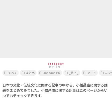
CATEGORY
カテゴリー
すべて
まとめ
Japaaan PR
_終了_
アート
エン
日本の文化・伝統文化に関する記事の中から、小幡昌盛に関する話
題をまとめてみました。小幡昌盛に関する記事はこのページからい
つでもチェックできます。