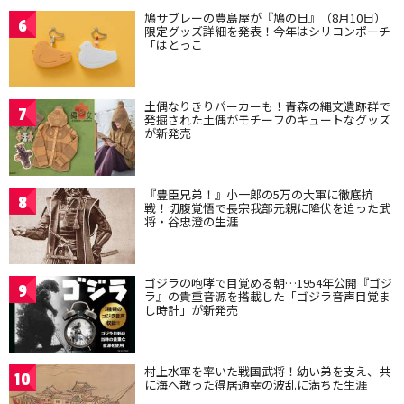
鳩サブレーの豊島屋が『鳩の日』（8月10日）
6
限定グッズ詳細を発表！今年はシリコンポーチ
「はとっこ」
土偶なりきりパーカーも！青森の縄文遺跡群で
7
発掘された土偶がモチーフのキュートなグッズ
が新発売
『豊臣兄弟！』小一郎の5万の大軍に徹底抗
8
戦！切腹覚悟で長宗我部元親に降伏を迫った武
将・谷忠澄の生涯
ゴジラの咆哮で目覚める朝…1954年公開『ゴジ
9
ラ』の貴重音源を搭載した「ゴジラ音声目覚ま
し時計」が新発売
村上水軍を率いた戦国武将！幼い弟を支え、共
10
に海へ散った得居通幸の波乱に満ちた生涯