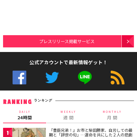
プレスリリース掲載サービス
公式アカウントで最新情報ゲット！
ランキング
RANKING
DAILY
WEEKLY
MONTHLY
24時間
週 間
月 間
『豊臣兄弟！』お市と柴田勝家、自刃しての最
1
期と「辞世の句」…運命を共にした２人の悲劇