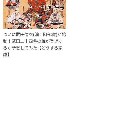
ついに武田信玄(演：阿部寛)が始
動！武田二十四将の誰が登場す
るか予想してみた【どうする家
康】