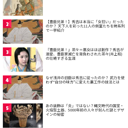
【豊臣兄弟！】秀吉は本当に「女狂い」だった
2
のか？ 天下人を彩った11人の側室たちを時系列
で一挙紹介
『豊臣兄弟！』茶々＝悪女はほぼ創作？秀吉が
3
溺愛、豊臣家滅亡を背負わされた茶々(井上和)
の壮絶すぎる生涯
なぜ浅井の旧臣は秀吉に従ったのか？ 武力を使
4
わず“自分の味方”に変えた裏工作の技法とは
あの装飾は「炎」ではない？縄文時代の国宝・
5
火焔型土器、5000年前の人々が刻んだ謎とデザ
インの秘密