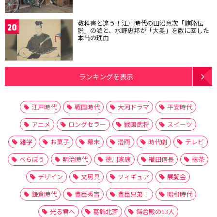
教科書と違う！江戸時代の田沼意次「賄賂伝
20
説」の嘘と、水野忠邦が「大奥」を敵に回した
本当の理由
ランキングを表示
江戸時代
戦国時代
大河ドラマ
平安時代
アニメ
ロングセラー
戦国武将
スイーツ
雑学
お菓子
幕末
漫画
時代劇
テレビ
べらぼう
明治時代
徳川家康
織田信長
抹茶
デザイン
文房具
フィギュア
展覧会
鎌倉時代
豊臣秀吉
豊臣兄弟！
昭和時代
光る君へ
葛飾北斎
鎌倉殿の13人