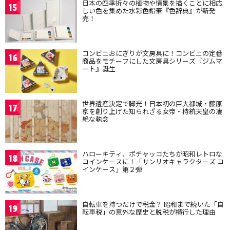
日本の四季折々の植物や情景を描くことに相応
15
しい色を集めた水彩色鉛筆『色辞典』が新発
売！
コンビニおにぎりが文房具に！コンビニの定番
16
商品をモチーフにした文房具シリーズ『ジムマ
ート』誕生
世界遺産決定で脚光！日本初の巨大都城・藤原
17
京を創り上げた知られざる女帝・持統天皇の凄
絶な執念
ハローキティ、ポチャッコたちが昭和レトロな
18
コインケースに！「サンリオキャラクターズ コ
インケース」第２弾
自転車を持つだけで税金？ 昭和まで続いた「自
19
転車税」の意外な歴史と脱税が横行した理由