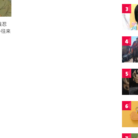
3
残忍
の往来
4
5
6