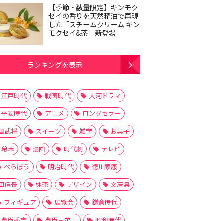
【季節・数量限定】キンモク
セイの香りを天然精油で再現
した「スチームクリーム キン
モクセイ&茶」新登場
ランキングを表示
江戸時代
戦国時代
大河ドラマ
平安時代
アニメ
ロングセラー
国武将
スイーツ
雑学
お菓子
幕末
漫画
時代劇
テレビ
べらぼう
明治時代
徳川家康
田信長
抹茶
デザイン
文房具
フィギュア
展覧会
鎌倉時代
豊臣秀吉
豊臣兄弟！
昭和時代