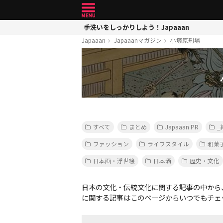
手洗いをしっかりしよう！Japaaan
Japaaan
Japaaanマガジン
小塚原刑場
すべて
まとめ
Japaaan PR
_
ファッション
ライフスタイル
和菓
日本画・浮世絵
日本酒
歴史・文化
日本の文化・伝統文化に関する記事の中から
に関する記事はこのページからいつでもチェ