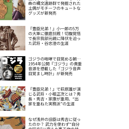
森の縄文遺跡群で発掘された
土偶がモチーフのキュートな
グッズが新発売
『豊臣兄弟！』小一郎の5万
の大軍に徹底抗戦！切腹覚悟
で長宗我部元親に降伏を迫っ
た武将・谷忠澄の生涯
ゴジラの咆哮で目覚める朝…
1954年公開『ゴジラ』の貴重
音源を搭載した「ゴジラ音声
目覚まし時計」が新発売
『豊臣兄弟！』で萩原護が演
じる武将・小堀正次とは？秀
長・秀吉・家康が重用、“出
家を重ねた実務派”の生涯
なぜ浅井の旧臣は秀吉に従っ
たのか？ 武力を使わず“自分
の味方”に変えた裏工作の技