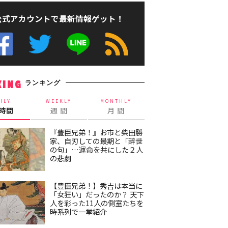
公式アカウントで最新情報ゲット！
ランキング
KING
ILY
WEEKLY
MONTHLY
4時間
週 間
月 間
『豊臣兄弟！』お市と柴田勝
家、自刃しての最期と「辞世
の句」…運命を共にした２人
の悲劇
【豊臣兄弟！】秀吉は本当に
「女狂い」だったのか？ 天下
人を彩った11人の側室たちを
時系列で一挙紹介