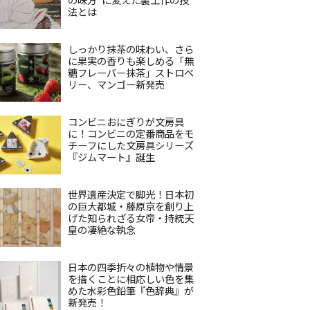
法とは
しっかり抹茶の味わい、さら
に果実の香りも楽しめる「無
糖フレーバー抹茶」ストロベ
リー、マンゴー新発売
コンビニおにぎりが文房具
に！コンビニの定番商品をモ
チーフにした文房具シリーズ
『ジムマート』誕生
世界遺産決定で脚光！日本初
の巨大都城・藤原京を創り上
げた知られざる女帝・持統天
皇の凄絶な執念
日本の四季折々の植物や情景
を描くことに相応しい色を集
めた水彩色鉛筆『色辞典』が
新発売！