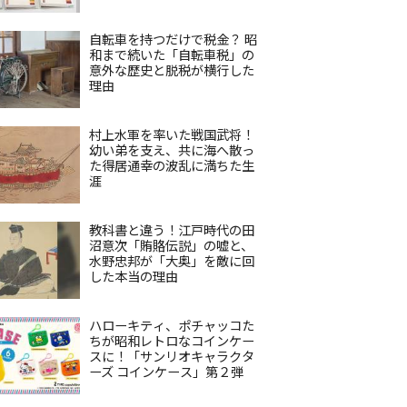
自転車を持つだけで税金？ 昭
和まで続いた「自転車税」の
意外な歴史と脱税が横行した
理由
村上水軍を率いた戦国武将！
幼い弟を支え、共に海へ散っ
た得居通幸の波乱に満ちた生
涯
教科書と違う！江戸時代の田
沼意次「賄賂伝説」の嘘と、
水野忠邦が「大奥」を敵に回
した本当の理由
ハローキティ、ポチャッコた
ちが昭和レトロなコインケー
スに！「サンリオキャラクタ
ーズ コインケース」第２弾