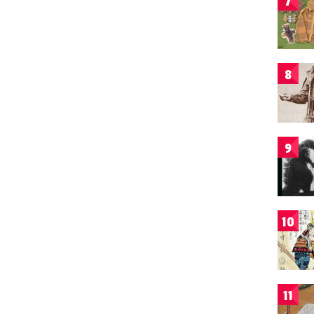
7
8
9
10
11