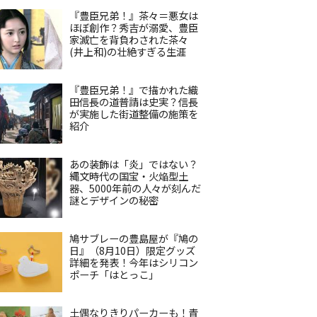
『豊臣兄弟！』茶々＝悪女は
ほぼ創作？秀吉が溺愛、豊臣
家滅亡を背負わされた茶々
(井上和)の壮絶すぎる生涯
『豊臣兄弟！』で描かれた織
田信長の道普請は史実？信長
が実施した街道整備の施策を
紹介
あの装飾は「炎」ではない？
縄文時代の国宝・火焔型土
器、5000年前の人々が刻んだ
謎とデザインの秘密
鳩サブレーの豊島屋が『鳩の
日』（8月10日）限定グッズ
詳細を発表！今年はシリコン
ポーチ「はとっこ」
土偶なりきりパーカーも！青