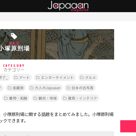
TAG
小塚原刑場
CATEGORY
カテゴリー
終了_
アート
エンターテイメント
グルメ
子
和雑貨
大人のJapaaan
日本の古写真
着物・和服
観光・地域
雑貨・インテリア
、小塚原刑場に関する話題をまとめてみました。小塚原刑場
ックできます。