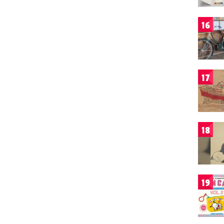
16
17
18
19