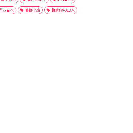
光る君へ
葛飾北斎
鎌倉殿の13人