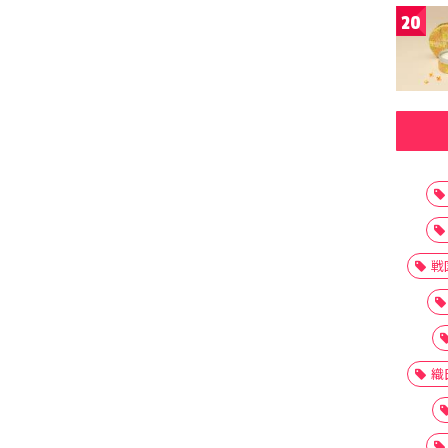
20
戦
織