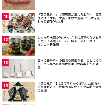
『豊臣兄弟！』で萩原護が演じる武将・小堀正
11
次とは？秀長・秀吉・家康が重用、“出家を重
ねた実務派”の生涯
しっかり抹茶の味わい、さらに果実の香りも楽
12
しめる「無糖フレーバー抹茶」ストロベリー、
マンゴー新発売
日本の四季折々の植物や情景を描くことに相応
13
しい色を集めた水彩色鉛筆『色辞典』が新発
売！
【豊臣兄弟！】2度の改易から復活した武将・
14
多賀秀種とは？豊臣秀長に仕えた半年間と波乱
の生涯