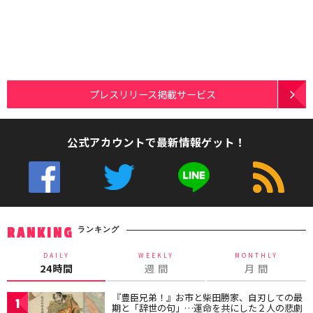
プレスリリース掲載サービス
公式アカウントで最新情報ゲット！
ランキング
RANKING
DAILY
WEEKLY
MONTHLY
24時間
週 間
月 間
『豊臣兄弟！』お市と柴田勝家、自刃しての最
1
期と「辞世の句」…運命を共にした２人の悲劇