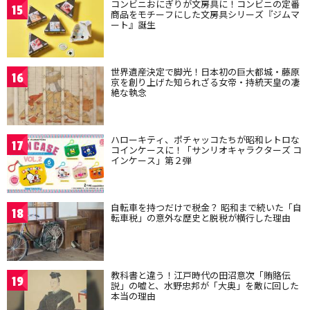
コンビニおにぎりが文房具に！コンビニの定番
15
商品をモチーフにした文房具シリーズ『ジムマ
ート』誕生
世界遺産決定で脚光！日本初の巨大都城・藤原
16
京を創り上げた知られざる女帝・持統天皇の凄
絶な執念
ハローキティ、ポチャッコたちが昭和レトロな
17
コインケースに！「サンリオキャラクターズ コ
インケース」第２弾
自転車を持つだけで税金？ 昭和まで続いた「自
18
転車税」の意外な歴史と脱税が横行した理由
教科書と違う！江戸時代の田沼意次「賄賂伝
19
説」の嘘と、水野忠邦が「大奥」を敵に回した
本当の理由