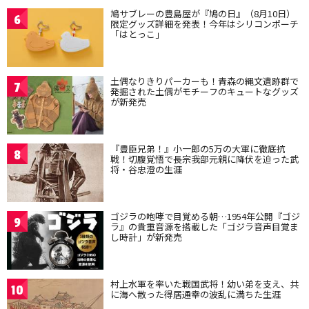
鳩サブレーの豊島屋が『鳩の日』（8月10日）
6
限定グッズ詳細を発表！今年はシリコンポーチ
「はとっこ」
土偶なりきりパーカーも！青森の縄文遺跡群で
7
発掘された土偶がモチーフのキュートなグッズ
が新発売
『豊臣兄弟！』小一郎の5万の大軍に徹底抗
8
戦！切腹覚悟で長宗我部元親に降伏を迫った武
将・谷忠澄の生涯
ゴジラの咆哮で目覚める朝…1954年公開『ゴジ
9
ラ』の貴重音源を搭載した「ゴジラ音声目覚ま
し時計」が新発売
村上水軍を率いた戦国武将！幼い弟を支え、共
10
に海へ散った得居通幸の波乱に満ちた生涯