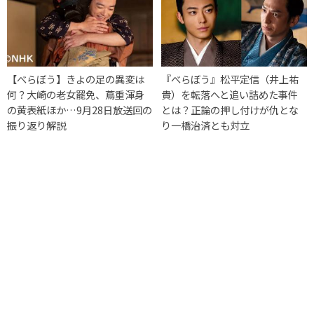
【べらぼう】きよの足の異変は
『べらぼう』松平定信（井上祐
何？大崎の老女罷免、蔦重渾身
貴）を転落へと追い詰めた事件
の黄表紙ほか…9月28日放送回の
とは？正論の押し付けが仇とな
振り返り解説
り一橋治済とも対立