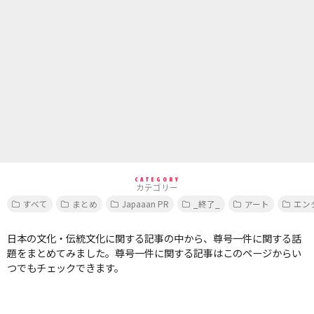
CATEGORY
カテゴリー
すべて
まとめ
Japaaan PR
_終了_
アート
エン
日本の文化・伝統文化に関する記事の中から、尊号一件に関する話
題をまとめてみました。尊号一件に関する記事はこのページからい
つでもチェックできます。