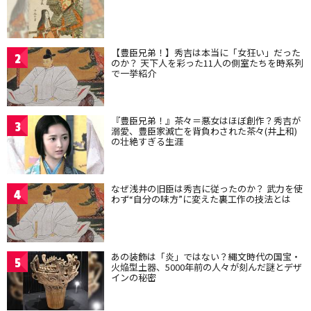
【豊臣兄弟！】秀吉は本当に「女狂い」だった
2
のか？ 天下人を彩った11人の側室たちを時系列
で一挙紹介
『豊臣兄弟！』茶々＝悪女はほぼ創作？秀吉が
3
溺愛、豊臣家滅亡を背負わされた茶々(井上和)
の壮絶すぎる生涯
なぜ浅井の旧臣は秀吉に従ったのか？ 武力を使
4
わず“自分の味方”に変えた裏工作の技法とは
あの装飾は「炎」ではない？縄文時代の国宝・
5
火焔型土器、5000年前の人々が刻んだ謎とデザ
インの秘密