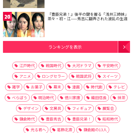
『豊臣兄弟！』後半の鍵を握る「浅井三姉妹」
20
茶々・初・江——秀吉に翻弄された波乱の生涯
ランキングを表示
江戸時代
戦国時代
大河ドラマ
平安時代
アニメ
ロングセラー
戦国武将
スイーツ
雑学
お菓子
幕末
漫画
時代劇
テレビ
べらぼう
明治時代
徳川家康
織田信長
抹茶
デザイン
文房具
フィギュア
展覧会
鎌倉時代
豊臣秀吉
豊臣兄弟！
昭和時代
光る君へ
葛飾北斎
鎌倉殿の13人