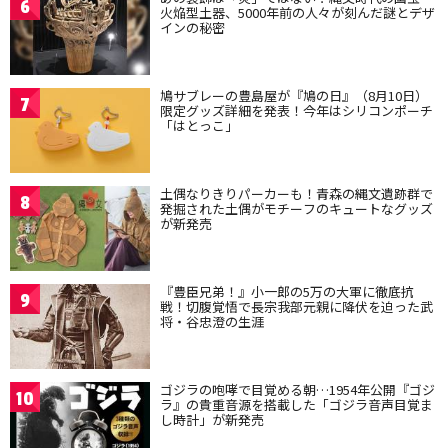
6
火焔型土器、5000年前の人々が刻んだ謎とデザ
インの秘密
鳩サブレーの豊島屋が『鳩の日』（8月10日）
7
限定グッズ詳細を発表！今年はシリコンポーチ
「はとっこ」
土偶なりきりパーカーも！青森の縄文遺跡群で
8
発掘された土偶がモチーフのキュートなグッズ
が新発売
『豊臣兄弟！』小一郎の5万の大軍に徹底抗
9
戦！切腹覚悟で長宗我部元親に降伏を迫った武
将・谷忠澄の生涯
ゴジラの咆哮で目覚める朝…1954年公開『ゴジ
10
ラ』の貴重音源を搭載した「ゴジラ音声目覚ま
し時計」が新発売