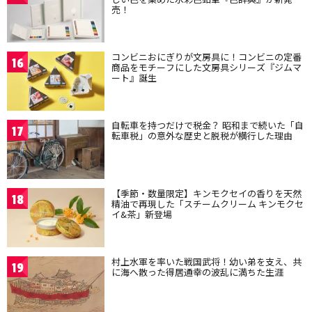
売！
コンビニおにぎりが文房具に！コンビニの定番
16
商品をモチーフにした文房具シリーズ『ジムマ
ート』誕生
自転車を持つだけで税金？ 昭和まで続いた「自
17
転車税」の意外な歴史と脱税が横行した理由
【季節・数量限定】キンモクセイの香りを天然
18
精油で再現した「スチームクリーム キンモクセ
イ&茶」新登場
村上水軍を率いた戦国武将！幼い弟を支え、共
19
に海へ散った得居通幸の波乱に満ちた生涯