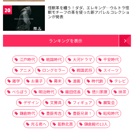
怪獣革を纏う！ダダ、エレキング…ウルトラ怪
20
獣モチーフの革を使った新アパレルコレクショ
ンが発表
ランキングを表示
江戸時代
戦国時代
大河ドラマ
平安時代
アニメ
ロングセラー
戦国武将
スイーツ
雑学
お菓子
幕末
漫画
時代劇
テレビ
べらぼう
明治時代
織田信長
徳川家康
抹茶
デザイン
文房具
フィギュア
展覧会
鎌倉時代
豊臣秀吉
豊臣兄弟！
昭和時代
光る君へ
葛飾北斎
鎌倉殿の13人