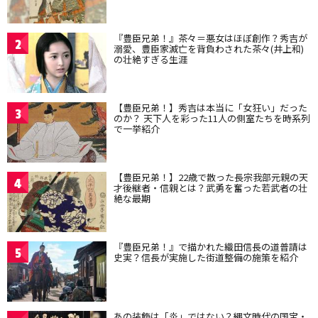
『豊臣兄弟！』茶々＝悪女はほぼ創作？秀吉が
2
溺愛、豊臣家滅亡を背負わされた茶々(井上和)
の壮絶すぎる生涯
【豊臣兄弟！】秀吉は本当に「女狂い」だった
3
のか？ 天下人を彩った11人の側室たちを時系列
で一挙紹介
【豊臣兄弟！】22歳で散った長宗我部元親の天
4
才後継者・信親とは？武勇を奮った若武者の壮
絶な最期
『豊臣兄弟！』で描かれた織田信長の道普請は
5
史実？信長が実施した街道整備の施策を紹介
あの装飾は「炎」ではない？縄文時代の国宝・