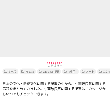
CATEGORY
カテゴリー
すべて
まとめ
Japaaan PR
_終了_
アート
エン
日本の文化・伝統文化に関する記事の中から、寸南破良意に関する
話題をまとめてみました。寸南破良意に関する記事はこのページか
らいつでもチェックできます。