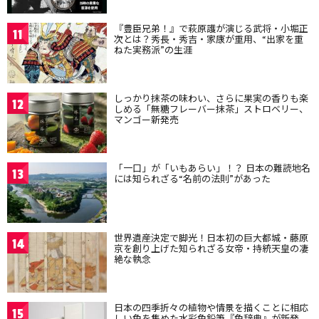
『豊臣兄弟！』で萩原護が演じる武将・小堀正
11
次とは？秀長・秀吉・家康が重用、“出家を重
ねた実務派”の生涯
しっかり抹茶の味わい、さらに果実の香りも楽
12
しめる「無糖フレーバー抹茶」ストロベリー、
マンゴー新発売
「一口」が「いもあらい」！？ 日本の難読地名
13
には知られざる“名前の法則”があった
世界遺産決定で脚光！日本初の巨大都城・藤原
14
京を創り上げた知られざる女帝・持統天皇の凄
絶な執念
日本の四季折々の植物や情景を描くことに相応
15
しい色を集めた水彩色鉛筆『色辞典』が新発