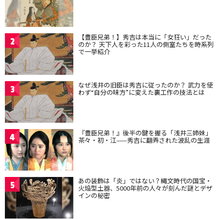
【豊臣兄弟！】秀吉は本当に「女狂い」だった
2
のか？ 天下人を彩った11人の側室たちを時系列
で一挙紹介
なぜ浅井の旧臣は秀吉に従ったのか？ 武力を使
3
わず“自分の味方”に変えた裏工作の技法とは
『豊臣兄弟！』後半の鍵を握る「浅井三姉妹」
4
茶々・初・江——秀吉に翻弄された波乱の生涯
あの装飾は「炎」ではない？縄文時代の国宝・
5
火焔型土器、5000年前の人々が刻んだ謎とデザ
インの秘密