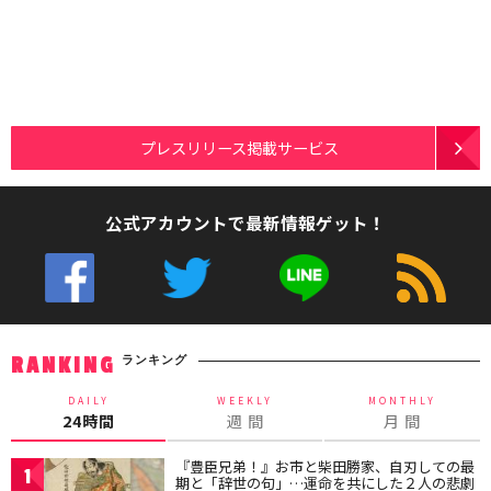
プレスリリース掲載サービス
公式アカウントで最新情報ゲット！
ランキング
RANKING
DAILY
WEEKLY
MONTHLY
24時間
週 間
月 間
『豊臣兄弟！』お市と柴田勝家、自刃しての最
1
期と「辞世の句」…運命を共にした２人の悲劇