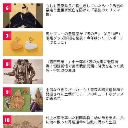
もしも豊臣秀長が長生きしていたら…？秀吉の
6
暴走と豊臣家滅亡を防げた「最強のカリスマ
性」
鳩サブレーの豊島屋が『鳩の日』（8月10日）
7
限定グッズ詳細を発表！今年はシリコンポーチ
「はとっこ」
『豊臣兄弟！』小一郎の5万の大軍に徹底抗
8
戦！切腹覚悟で長宗我部元親に降伏を迫った武
将・谷忠澄の生涯
土偶なりきりパーカーも！青森の縄文遺跡群で
9
発掘された土偶がモチーフのキュートなグッズ
が新発売
村上水軍を率いた戦国武将！幼い弟を支え、共
10
に海へ散った得居通幸の波乱に満ちた生涯