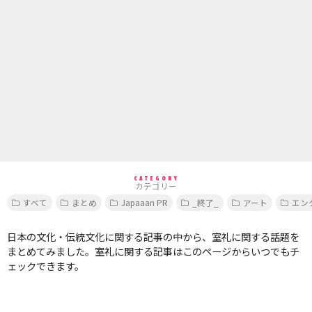
CATEGORY
カテゴリー
すべて
まとめ
Japaaan PR
_終了_
アート
エン
日本の文化・伝統文化に関する記事の中から、室礼に関する話題を
まとめてみました。室礼に関する記事はこのページからいつでもチ
ェックできます。