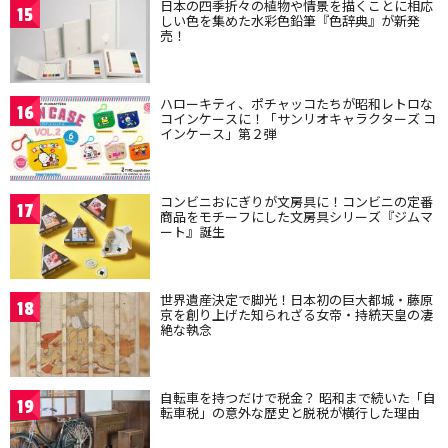
日本の四季折々の植物や情景を描くことに相応
15
しい色を集めた水彩色鉛筆『色辞典』が新発
売！
ハローキティ、ポチャッコたちが昭和レトロな
16
コインケースに！「サンリオキャラクターズ コ
インケース」第２弾
コンビニおにぎりが文房具に！コンビニの定番
17
商品をモチーフにした文房具シリーズ『ジムマ
ート』誕生
世界遺産決定で脚光！日本初の巨大都城・藤原
18
京を創り上げた知られざる女帝・持統天皇の凄
絶な執念
自転車を持つだけで税金？ 昭和まで続いた「自
19
転車税」の意外な歴史と脱税が横行した理由