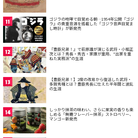
ゴジラの咆哮で目覚める朝…1954年公開『ゴジ
11
ラ』の貴重音源を搭載した「ゴジラ音声目覚ま
し時計」が新発売
『豊臣兄弟！』で萩原護が演じる武将・小堀正
12
次とは？秀長・秀吉・家康が重用、“出家を重
ねた実務派”の生涯
【豊臣兄弟！】2度の改易から復活した武将・
13
多賀秀種とは？豊臣秀長に仕えた半年間と波乱
の生涯
しっかり抹茶の味わい、さらに果実の香りも楽
14
しめる「無糖フレーバー抹茶」ストロベリー、
マンゴー新発売