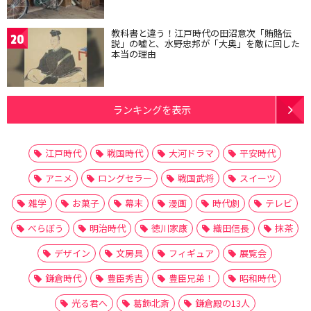
教科書と違う！江戸時代の田沼意次「賄賂伝
20
説」の嘘と、水野忠邦が「大奥」を敵に回した
本当の理由
ランキングを表示
江戸時代
戦国時代
大河ドラマ
平安時代
アニメ
ロングセラー
戦国武将
スイーツ
雑学
お菓子
幕末
漫画
時代劇
テレビ
べらぼう
明治時代
徳川家康
織田信長
抹茶
デザイン
文房具
フィギュア
展覧会
鎌倉時代
豊臣秀吉
豊臣兄弟！
昭和時代
光る君へ
葛飾北斎
鎌倉殿の13人