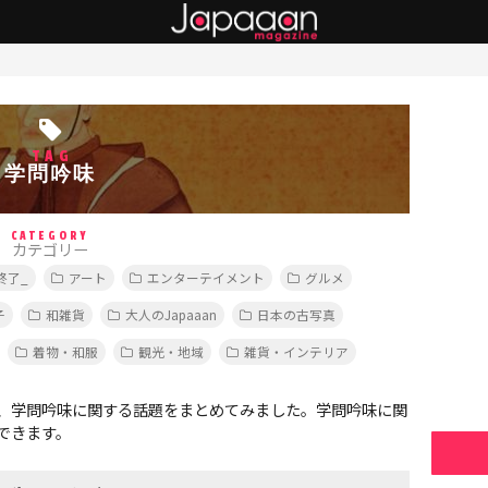
TAG
学問吟味
CATEGORY
カテゴリー
終了_
アート
エンターテイメント
グルメ
子
和雑貨
大人のJapaaan
日本の古写真
着物・和服
観光・地域
雑貨・インテリア
、学問吟味に関する話題をまとめてみました。学問吟味に関
できます。