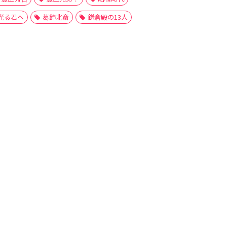
光る君へ
葛飾北斎
鎌倉殿の13人