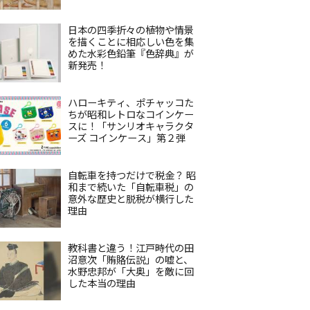
日本の四季折々の植物や情景
を描くことに相応しい色を集
めた水彩色鉛筆『色辞典』が
新発売！
ハローキティ、ポチャッコた
ちが昭和レトロなコインケー
スに！「サンリオキャラクタ
ーズ コインケース」第２弾
自転車を持つだけで税金？ 昭
和まで続いた「自転車税」の
意外な歴史と脱税が横行した
理由
教科書と違う！江戸時代の田
沼意次「賄賂伝説」の嘘と、
水野忠邦が「大奥」を敵に回
した本当の理由