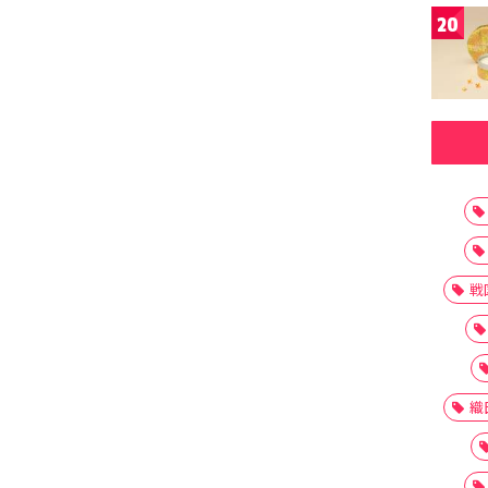
20
戦
織