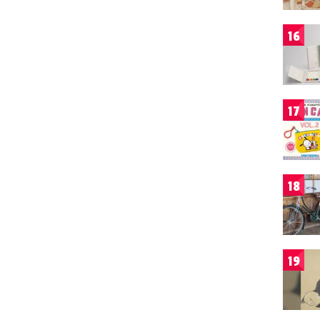
16
17
18
19