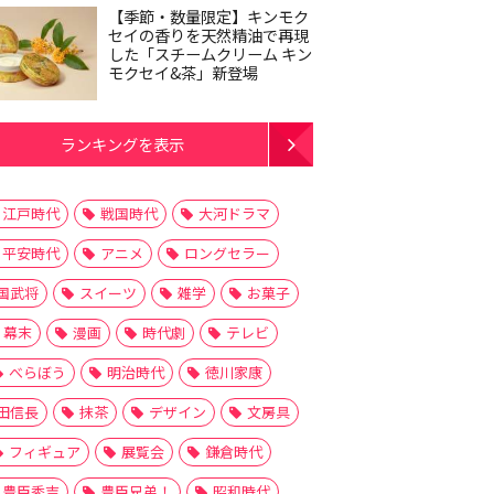
【季節・数量限定】キンモク
セイの香りを天然精油で再現
した「スチームクリーム キン
モクセイ&茶」新登場
ランキングを表示
江戸時代
戦国時代
大河ドラマ
平安時代
アニメ
ロングセラー
国武将
スイーツ
雑学
お菓子
幕末
漫画
時代劇
テレビ
べらぼう
明治時代
徳川家康
田信長
抹茶
デザイン
文房具
フィギュア
展覧会
鎌倉時代
豊臣秀吉
豊臣兄弟！
昭和時代