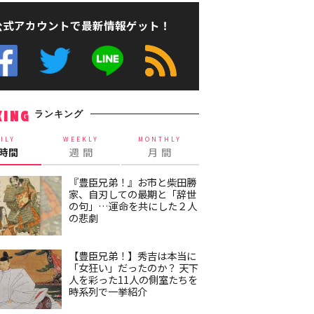
公式アカウントで最新情報ゲット！
ランキング
KING
ILY
WEEKLY
MONTHLY
4時間
週 間
月 間
『豊臣兄弟！』お市と柴田勝
家、自刃しての最期と「辞世
の句」…運命を共にした２人
の悲劇
【豊臣兄弟！】秀吉は本当に
「女狂い」だったのか？ 天下
人を彩った11人の側室たちを
時系列で一挙紹介