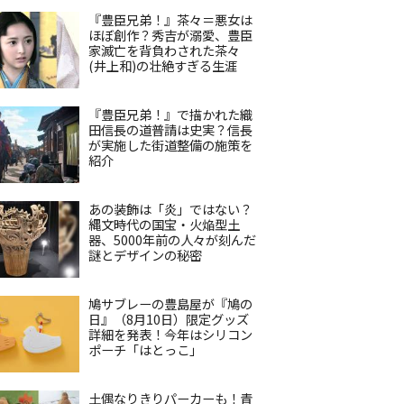
『豊臣兄弟！』茶々＝悪女は
ほぼ創作？秀吉が溺愛、豊臣
家滅亡を背負わされた茶々
(井上和)の壮絶すぎる生涯
『豊臣兄弟！』で描かれた織
田信長の道普請は史実？信長
が実施した街道整備の施策を
紹介
あの装飾は「炎」ではない？
縄文時代の国宝・火焔型土
器、5000年前の人々が刻んだ
謎とデザインの秘密
鳩サブレーの豊島屋が『鳩の
日』（8月10日）限定グッズ
詳細を発表！今年はシリコン
ポーチ「はとっこ」
土偶なりきりパーカーも！青