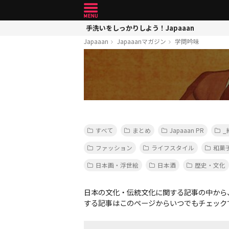
手洗いをしっかりしよう！Japaaan
Japaaan
Japaaanマガジン
学問吟味
すべて
まとめ
Japaaan PR
_
ファッション
ライフスタイル
和菓
日本画・浮世絵
日本酒
歴史・文化
日本の文化・伝統文化に関する記事の中から
する記事はこのページからいつでもチェック