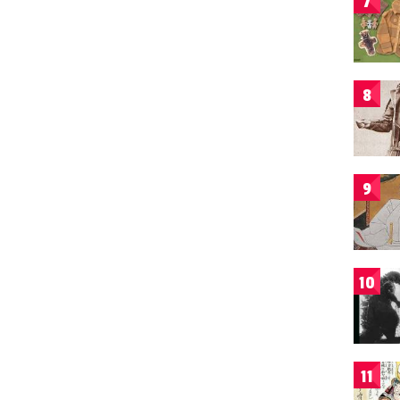
7
8
9
10
11