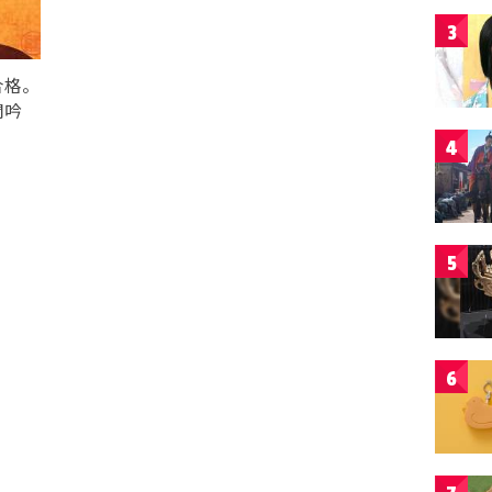
3
合格。
問吟
4
5
6