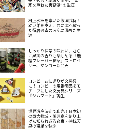
家を重ねた実務派”の生涯
村上水軍を率いた戦国武将！
幼い弟を支え、共に海へ散っ
た得居通幸の波乱に満ちた生
涯
しっかり抹茶の味わい、さら
に果実の香りも楽しめる「無
糖フレーバー抹茶」ストロベ
リー、マンゴー新発売
コンビニおにぎりが文房具
に！コンビニの定番商品をモ
チーフにした文房具シリーズ
『ジムマート』誕生
世界遺産決定で脚光！日本初
の巨大都城・藤原京を創り上
げた知られざる女帝・持統天
皇の凄絶な執念