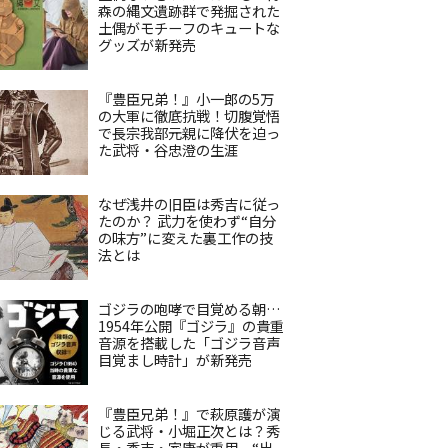
森の縄文遺跡群で発掘された
土偶がモチーフのキュートな
グッズが新発売
『豊臣兄弟！』小一郎の5万
の大軍に徹底抗戦！切腹覚悟
で長宗我部元親に降伏を迫っ
た武将・谷忠澄の生涯
なぜ浅井の旧臣は秀吉に従っ
たのか？ 武力を使わず“自分
の味方”に変えた裏工作の技
法とは
ゴジラの咆哮で目覚める朝…
1954年公開『ゴジラ』の貴重
音源を搭載した「ゴジラ音声
目覚まし時計」が新発売
『豊臣兄弟！』で萩原護が演
じる武将・小堀正次とは？秀
長・秀吉・家康が重用、“出