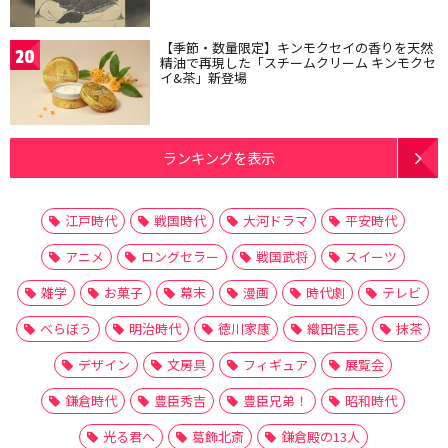
【季節・数量限定】キンモクセイの香りを天然
20
精油で再現した「スチームクリーム キンモクセ
イ&茶」新登場
ランキングを表示
江戸時代
戦国時代
大河ドラマ
平安時代
アニメ
ロングセラー
戦国武将
スイーツ
雑学
お菓子
幕末
漫画
時代劇
テレビ
べらぼう
明治時代
徳川家康
織田信長
抹茶
デザイン
文房具
フィギュア
展覧会
鎌倉時代
豊臣秀吉
豊臣兄弟！
昭和時代
光る君へ
葛飾北斎
鎌倉殿の13人