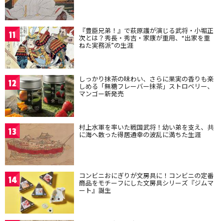
『豊臣兄弟！』で萩原護が演じる武将・小堀正
11
次とは？秀長・秀吉・家康が重用、“出家を重
ねた実務派”の生涯
しっかり抹茶の味わい、さらに果実の香りも楽
12
しめる「無糖フレーバー抹茶」ストロベリー、
マンゴー新発売
村上水軍を率いた戦国武将！幼い弟を支え、共
13
に海へ散った得居通幸の波乱に満ちた生涯
コンビニおにぎりが文房具に！コンビニの定番
14
商品をモチーフにした文房具シリーズ『ジムマ
ート』誕生