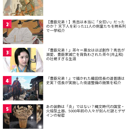
【豊臣兄弟！】秀吉は本当に「女狂い」だった
2
のか？ 天下人を彩った11人の側室たちを時系列
で一挙紹介
『豊臣兄弟！』茶々＝悪女はほぼ創作？秀吉が
3
溺愛、豊臣家滅亡を背負わされた茶々(井上和)
の壮絶すぎる生涯
『豊臣兄弟！』で描かれた織田信長の道普請は
4
史実？信長が実施した街道整備の施策を紹介
あの装飾は「炎」ではない？縄文時代の国宝・
5
火焔型土器、5000年前の人々が刻んだ謎とデザ
インの秘密