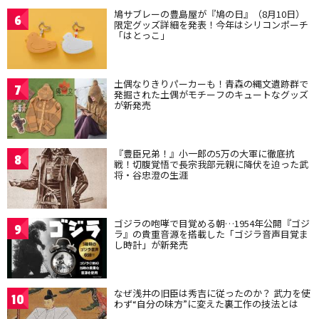
鳩サブレーの豊島屋が『鳩の日』（8月10日）
6
限定グッズ詳細を発表！今年はシリコンポーチ
「はとっこ」
土偶なりきりパーカーも！青森の縄文遺跡群で
7
発掘された土偶がモチーフのキュートなグッズ
が新発売
『豊臣兄弟！』小一郎の5万の大軍に徹底抗
8
戦！切腹覚悟で長宗我部元親に降伏を迫った武
将・谷忠澄の生涯
ゴジラの咆哮で目覚める朝…1954年公開『ゴジ
9
ラ』の貴重音源を搭載した「ゴジラ音声目覚ま
し時計」が新発売
なぜ浅井の旧臣は秀吉に従ったのか？ 武力を使
10
わず“自分の味方”に変えた裏工作の技法とは