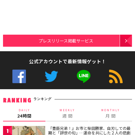
プレスリリース掲載サービス
公式アカウントで最新情報ゲット！
ランキング
RANKING
DAILY
WEEKLY
MONTHLY
24時間
週 間
月 間
『豊臣兄弟！』お市と柴田勝家、自刃しての最
1
期と「辞世の句」…運命を共にした２人の悲劇