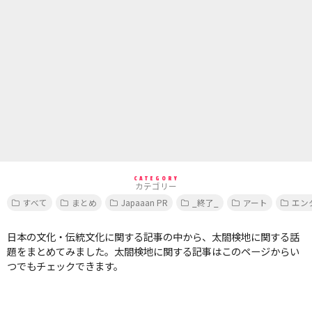
CATEGORY
カテゴリー
すべて
まとめ
Japaaan PR
_終了_
アート
エン
日本の文化・伝統文化に関する記事の中から、太閤検地に関する話
題をまとめてみました。太閤検地に関する記事はこのページからい
つでもチェックできます。