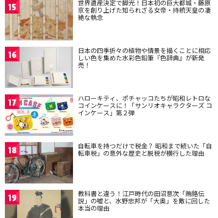
世界遺産決定で脚光！日本初の巨大都城・藤原
15
京を創り上げた知られざる女帝・持統天皇の凄
絶な執念
日本の四季折々の植物や情景を描くことに相応
16
しい色を集めた水彩色鉛筆『色辞典』が新発
売！
ハローキティ、ポチャッコたちが昭和レトロな
17
コインケースに！「サンリオキャラクターズ コ
インケース」第２弾
自転車を持つだけで税金？ 昭和まで続いた「自
18
転車税」の意外な歴史と脱税が横行した理由
教科書と違う！江戸時代の田沼意次「賄賂伝
19
説」の嘘と、水野忠邦が「大奥」を敵に回した
本当の理由