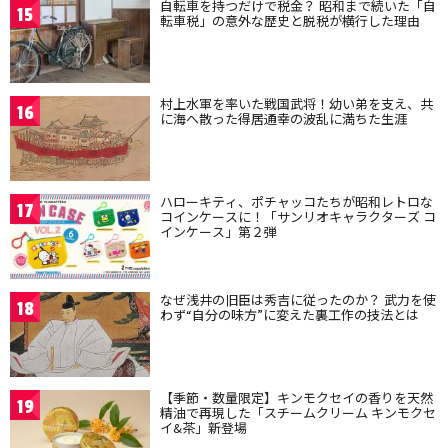
自転車を持つだけで税金？ 昭和まで続いた「自
15
転車税」の意外な歴史と脱税が横行した理由
村上水軍を率いた戦国武将！幼い弟を支え、共
16
に海へ散った得居通幸の波乱に満ちた生涯
ハローキティ、ポチャッコたちが昭和レトロな
17
コインケースに！「サンリオキャラクターズ コ
インケース」第２弾
なぜ浅井の旧臣は秀吉に従ったのか？ 武力を使
18
わず“自分の味方”に変えた裏工作の技法とは
【季節・数量限定】キンモクセイの香りを天然
19
精油で再現した「スチームクリーム キンモクセ
イ&茶」新登場