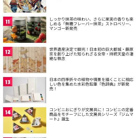
しっかり抹茶の味わい、さらに果実の香りも楽
11
しめる「無糖フレーバー抹茶」ストロベリー、
マンゴー新発売
世界遺産決定で脚光！日本初の巨大都城・藤原
12
京を創り上げた知られざる女帝・持統天皇の凄
絶な執念
日本の四季折々の植物や情景を描くことに相応
13
しい色を集めた水彩色鉛筆『色辞典』が新発
売！
コンビニおにぎりが文房具に！コンビニの定番
14
商品をモチーフにした文房具シリーズ『ジムマ
ート』誕生