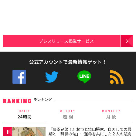
プレスリリース掲載サービス
公式アカウントで最新情報ゲット！
ランキング
RANKING
DAILY
WEEKLY
MONTHLY
24時間
週 間
月 間
『豊臣兄弟！』お市と柴田勝家、自刃しての最
1
期と「辞世の句」…運命を共にした２人の悲劇