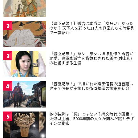
【豊臣兄弟！】秀吉は本当に「女狂い」だった
2
のか？ 天下人を彩った11人の側室たちを時系列
で一挙紹介
『豊臣兄弟！』茶々＝悪女はほぼ創作？秀吉が
3
溺愛、豊臣家滅亡を背負わされた茶々(井上和)
の壮絶すぎる生涯
『豊臣兄弟！』で描かれた織田信長の道普請は
4
史実？信長が実施した街道整備の施策を紹介
あの装飾は「炎」ではない？縄文時代の国宝・
5
火焔型土器、5000年前の人々が刻んだ謎とデザ
インの秘密