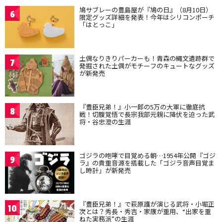
鳩サブレーの豊島屋が『鳩の日』（8月10日）
6
限定グッズ詳細を発表！今年はシリコンポーチ
「はとっこ」
土偶なりきりパーカーも！青森の縄文遺跡群で
7
発掘された土偶がモチーフのキュートなグッズ
が新発売
『豊臣兄弟！』小一郎の5万の大軍に徹底抗
8
戦！切腹覚悟で長宗我部元親に降伏を迫った武
将・谷忠澄の生涯
ゴジラの咆哮で目覚める朝…1954年公開『ゴジ
9
ラ』の貴重音源を搭載した「ゴジラ音声目覚ま
し時計」が新発売
『豊臣兄弟！』で萩原護が演じる武将・小堀正
10
次とは？秀長・秀吉・家康が重用、“出家を重
ねた実務派”の生涯