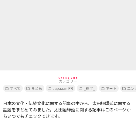
CATEGORY
カテゴリー
すべて
まとめ
Japaaan PR
_終了_
アート
エン
日本の文化・伝統文化に関する記事の中から、太田垣輝延に関する
話題をまとめてみました。太田垣輝延に関する記事はこのページか
らいつでもチェックできます。