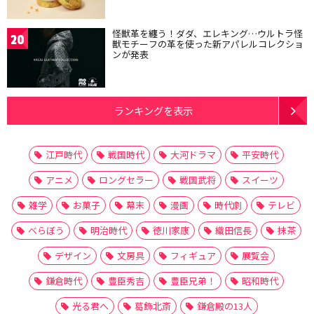
怪獣革を纏う！ダダ、エレキング…ウルトラ怪
20
獣モチーフの革を使った新アパレルコレクショ
ンが発表
ランキングを表示
江戸時代
戦国時代
大河ドラマ
平安時代
アニメ
ロングセラー
戦国武将
スイーツ
雑学
お菓子
幕末
漫画
時代劇
テレビ
べらぼう
明治時代
徳川家康
織田信長
抹茶
デザイン
文房具
フィギュア
展覧会
鎌倉時代
豊臣秀吉
豊臣兄弟！
昭和時代
光る君へ
葛飾北斎
鎌倉殿の13人