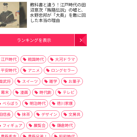
教科書と違う！江戸時代の田
沼意次「賄賂伝説」の嘘と、
水野忠邦が「大奥」を敵に回
した本当の理由
ランキングを表示
江戸時代
戦国時代
大河ドラマ
平安時代
アニメ
ロングセラー
国武将
スイーツ
雑学
お菓子
幕末
漫画
時代劇
テレビ
べらぼう
明治時代
徳川家康
田信長
抹茶
デザイン
文房具
フィギュア
展覧会
鎌倉時代
豊臣秀吉
豊臣兄弟！
昭和時代