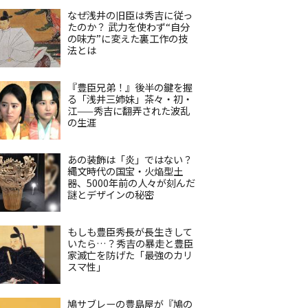
なぜ浅井の旧臣は秀吉に従っ
たのか？ 武力を使わず“自分
の味方”に変えた裏工作の技
法とは
『豊臣兄弟！』後半の鍵を握
る「浅井三姉妹」茶々・初・
江——秀吉に翻弄された波乱
の生涯
あの装飾は「炎」ではない？
縄文時代の国宝・火焔型土
器、5000年前の人々が刻んだ
謎とデザインの秘密
もしも豊臣秀長が長生きして
いたら…？秀吉の暴走と豊臣
家滅亡を防げた「最強のカリ
スマ性」
鳩サブレーの豊島屋が『鳩の