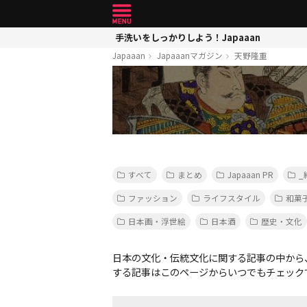
手洗いをしっかりしよう！Japaaan
Japaaan
Japaaanマガジン
天野隆重
すべて
まとめ
Japaaan PR
_
ファッション
ライフスタイル
和菓
日本画・浮世絵
日本酒
歴史・文化
日本の文化・伝統文化に関する記事の中から
する記事はこのページからいつでもチェック