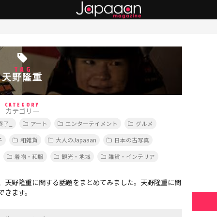
TAG
天野隆重
CATEGORY
カテゴリー
終了_
アート
エンターテイメント
グルメ
子
和雑貨
大人のJapaaan
日本の古写真
着物・和服
観光・地域
雑貨・インテリア
、天野隆重に関する話題をまとめてみました。天野隆重に関
できます。