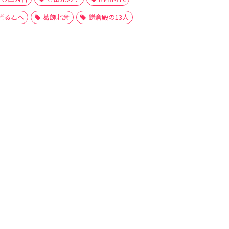
光る君へ
葛飾北斎
鎌倉殿の13人