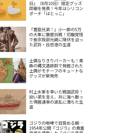
日』（8月10日）限定グッズ
詳細を発表！今年はシリコン
ポーチ「はとっこ」
『豊臣兄弟！』小一郎の5万
の大軍に徹底抗戦！切腹覚悟
で長宗我部元親に降伏を迫っ
た武将・谷忠澄の生涯
土偶なりきりパーカーも！青
森の縄文遺跡群で発掘された
土偶がモチーフのキュートな
グッズが新発売
村上水軍を率いた戦国武将！
幼い弟を支え、共に海へ散っ
た得居通幸の波乱に満ちた生
涯
ゴジラの咆哮で目覚める朝…
1954年公開『ゴジラ』の貴重
音源を搭載した「ゴジラ音声