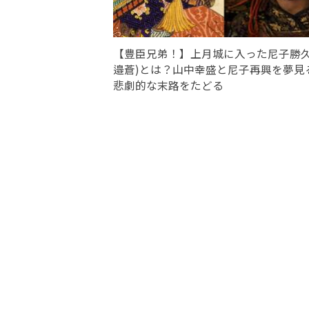
【豊臣兄弟！】上月城に入った尼子勝久
邉蒼)とは？山中幸盛と尼子再興を夢見
悲劇的な末路をたどる