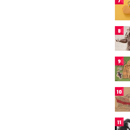
7
8
9
10
11