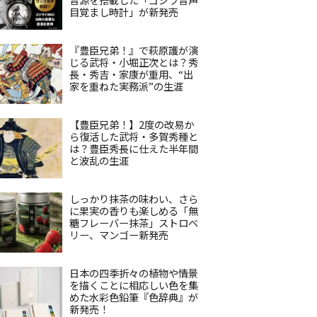
目覚まし時計」が新発売
『豊臣兄弟！』で萩原護が演
じる武将・小堀正次とは？秀
長・秀吉・家康が重用、“出
家を重ねた実務派”の生涯
【豊臣兄弟！】2度の改易か
ら復活した武将・多賀秀種と
は？豊臣秀長に仕えた半年間
と波乱の生涯
しっかり抹茶の味わい、さら
に果実の香りも楽しめる「無
糖フレーバー抹茶」ストロベ
リー、マンゴー新発売
日本の四季折々の植物や情景
を描くことに相応しい色を集
めた水彩色鉛筆『色辞典』が
新発売！