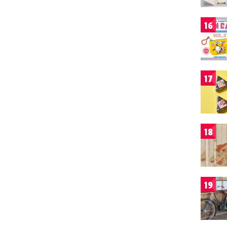
16
17
18
19