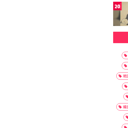
20
戦
織