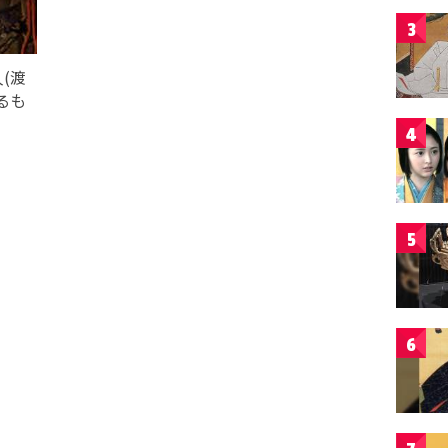
3
(渡
るも
4
5
6