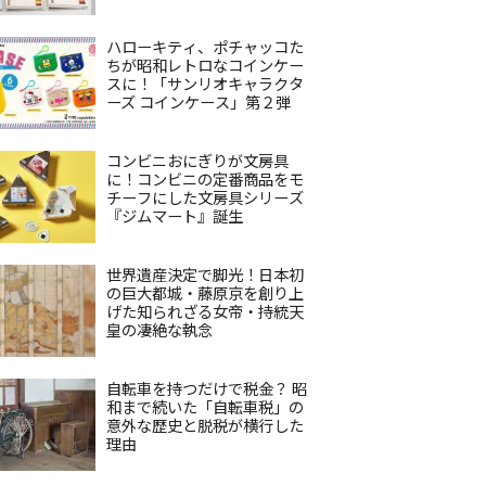
ハローキティ、ポチャッコた
ちが昭和レトロなコインケー
スに！「サンリオキャラクタ
ーズ コインケース」第２弾
コンビニおにぎりが文房具
に！コンビニの定番商品をモ
チーフにした文房具シリーズ
『ジムマート』誕生
世界遺産決定で脚光！日本初
の巨大都城・藤原京を創り上
げた知られざる女帝・持統天
皇の凄絶な執念
自転車を持つだけで税金？ 昭
和まで続いた「自転車税」の
意外な歴史と脱税が横行した
理由