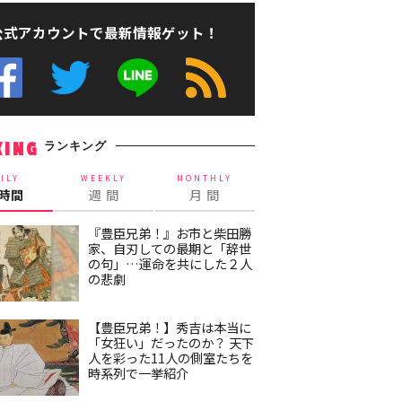
公式アカウントで最新情報ゲット！
ランキング
KING
ILY
WEEKLY
MONTHLY
4時間
週 間
月 間
『豊臣兄弟！』お市と柴田勝
家、自刃しての最期と「辞世
の句」…運命を共にした２人
の悲劇
【豊臣兄弟！】秀吉は本当に
「女狂い」だったのか？ 天下
人を彩った11人の側室たちを
時系列で一挙紹介