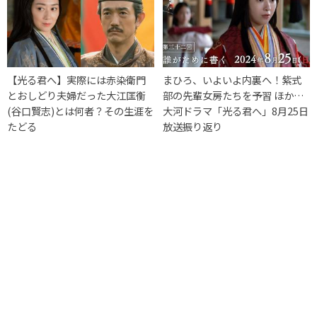
【光る君へ】実際には赤染衛門
まひろ、いよいよ内裏へ！紫式
とおしどり夫婦だった大江匡衡
部の先輩女房たちを予習 ほか…
(谷口賢志)とは何者？その生涯を
大河ドラマ「光る君へ」8月25日
たどる
放送振り返り