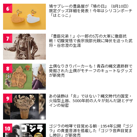
鳩サブレーの豊島屋が『鳩の日』（8月10日）
6
限定グッズ詳細を発表！今年はシリコンポーチ
「はとっこ」
『豊臣兄弟！』小一郎の5万の大軍に徹底抗
7
戦！切腹覚悟で長宗我部元親に降伏を迫った武
将・谷忠澄の生涯
土偶なりきりパーカーも！青森の縄文遺跡群で
8
発掘された土偶がモチーフのキュートなグッズ
が新発売
あの装飾は「炎」ではない？縄文時代の国宝・
9
火焔型土器、5000年前の人々が刻んだ謎とデザ
インの秘密
ゴジラの咆哮で目覚める朝…1954年公開『ゴジ
10
ラ』の貴重音源を搭載した「ゴジラ音声目覚ま
し時計」が新発売