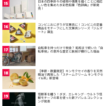
日本の四季折々の植物や情景を描くことに相応
15
しい色を集めた水彩色鉛筆『色辞典』が新発
売！
コンビニおにぎりが文房具に！コンビニの定番
16
商品をモチーフにした文房具シリーズ『ジムマ
ート』誕生
自転車を持つだけで税金？ 昭和まで続いた「自
17
転車税」の意外な歴史と脱税が横行した理由
【季節・数量限定】キンモクセイの香りを天然
18
精油で再現した「スチームクリーム キンモクセ
イ&茶」新登場
怪獣革を纏う！ダダ、エレキング…ウルトラ怪
19
獣モチーフの革を使った新アパレルコレクショ
ンが発表