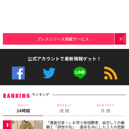
プレスリリース掲載サービス
公式アカウントで最新情報ゲット！
ランキング
RANKING
DAILY
WEEKLY
MONTHLY
24時間
週 間
月 間
『豊臣兄弟！』お市と柴田勝家、自刃しての最
1
期と「辞世の句」…運命を共にした２人の悲劇