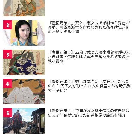
『豊臣兄弟！』茶々＝悪女はほぼ創作？秀吉が
2
溺愛、豊臣家滅亡を背負わされた茶々(井上和)
の壮絶すぎる生涯
【豊臣兄弟！】22歳で散った長宗我部元親の天
3
才後継者・信親とは？武勇を奮った若武者の壮
絶な最期
【豊臣兄弟！】秀吉は本当に「女狂い」だった
4
のか？ 天下人を彩った11人の側室たちを時系列
で一挙紹介
『豊臣兄弟！』で描かれた織田信長の道普請は
5
史実？信長が実施した街道整備の施策を紹介