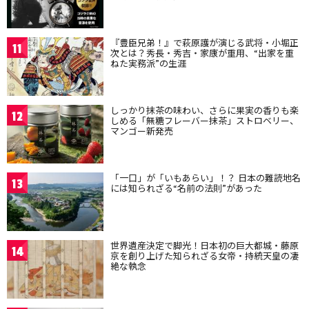
『豊臣兄弟！』で萩原護が演じる武将・小堀正
11
次とは？秀長・秀吉・家康が重用、“出家を重
ねた実務派”の生涯
しっかり抹茶の味わい、さらに果実の香りも楽
12
しめる「無糖フレーバー抹茶」ストロベリー、
マンゴー新発売
「一口」が「いもあらい」！？ 日本の難読地名
13
には知られざる“名前の法則”があった
世界遺産決定で脚光！日本初の巨大都城・藤原
14
京を創り上げた知られざる女帝・持統天皇の凄
絶な執念