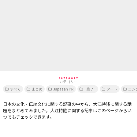
CATEGORY
カテゴリー
すべて
まとめ
Japaaan PR
_終了_
アート
エン
日本の文化・伝統文化に関する記事の中から、大江持隆に関する話
題をまとめてみました。大江持隆に関する記事はこのページからい
つでもチェックできます。