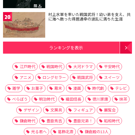
村上水軍を率いた戦国武将！幼い弟を支え、共
20
に海へ散った得居通幸の波乱に満ちた生涯
ランキングを表示
江戸時代
戦国時代
大河ドラマ
平安時代
アニメ
ロングセラー
戦国武将
スイーツ
雑学
お菓子
幕末
漫画
時代劇
テレビ
べらぼう
明治時代
織田信長
徳川家康
抹茶
デザイン
文房具
フィギュア
展覧会
鎌倉時代
豊臣秀吉
豊臣兄弟！
昭和時代
光る君へ
葛飾北斎
鎌倉殿の13人