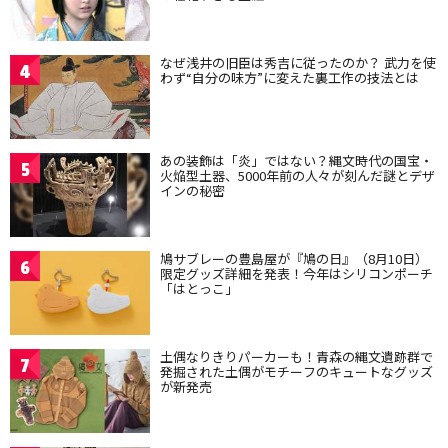
なぜ浅井の旧臣は秀吉に従ったのか？ 武力を使
4
わず“自分の味方”に変えた裏工作の技法とは
あの装飾は「炎」ではない？縄文時代の国宝・
5
火焔型土器、5000年前の人々が刻んだ謎とデザ
インの秘密
鳩サブレーの豊島屋が『鳩の日』（8月10日）
6
限定グッズ詳細を発表！今年はシリコンポーチ
「はとっこ」
土偶なりきりパーカーも！青森の縄文遺跡群で
7
発掘された土偶がモチーフのキュートなグッズ
が新発売