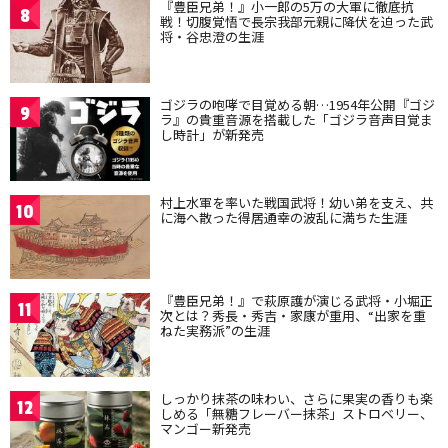
『豊臣兄弟！』小一郎の5万の大軍に徹底抗
8
戦！切腹覚悟で長宗我部元親に降伏を迫った武
将・谷忠澄の生涯
ゴジラの咆哮で目覚める朝…1954年公開『ゴジ
9
ラ』の貴重音源を搭載した「ゴジラ音声目覚ま
し時計」が新発売
村上水軍を率いた戦国武将！幼い弟を支え、共
10
に海へ散った得居通幸の波乱に満ちた生涯
『豊臣兄弟！』で萩原護が演じる武将・小堀正
11
次とは？秀長・秀吉・家康が重用、“出家を重
ねた実務派”の生涯
しっかり抹茶の味わい、さらに果実の香りも楽
12
しめる「無糖フレーバー抹茶」ストロベリー、
マンゴー新発売