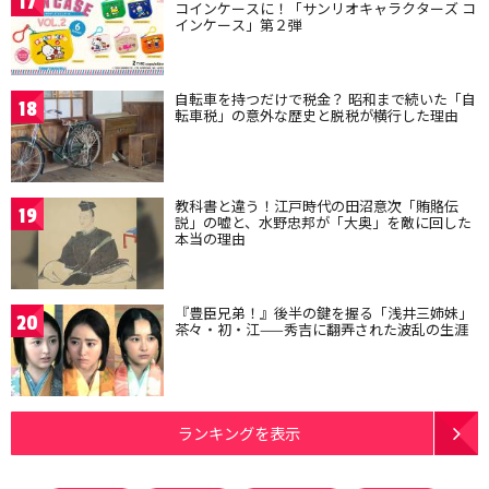
17
コインケースに！「サンリオキャラクターズ コ
インケース」第２弾
自転車を持つだけで税金？ 昭和まで続いた「自
18
転車税」の意外な歴史と脱税が横行した理由
教科書と違う！江戸時代の田沼意次「賄賂伝
19
説」の嘘と、水野忠邦が「大奥」を敵に回した
本当の理由
『豊臣兄弟！』後半の鍵を握る「浅井三姉妹」
20
茶々・初・江——秀吉に翻弄された波乱の生涯
ランキングを表示