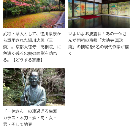
武将・茶人として、徳川家康か
いよいよお披露目！あの一休さ
ら重用された細川忠興（三
んが開祖の京都「大徳寺 真珠
斎）。京都大徳寺「高桐院」に
庵」の襖絵を6名の現代作家が描
色濃く残る忠興の面影を訪ね
く
る。【どうする家康】
「一休さん」の凄過ぎる生涯
カラス・木刀・酒・肉・女・
男・そして納豆