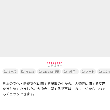
CATEGORY
カテゴリー
すべて
まとめ
Japaaan PR
_終了_
アート
エン
日本の文化・伝統文化に関する記事の中から、大徳寺に関する話題
をまとめてみました。大徳寺に関する記事はこのページからいつで
もチェックできます。