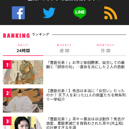
ランキング
RANKING
DAILY
WEEKLY
MONTHLY
24時間
週 間
月 間
『豊臣兄弟！』お市と柴田勝家、自刃しての最
1
期と「辞世の句」…運命を共にした２人の悲劇
【豊臣兄弟！】秀吉は本当に「女狂い」だった
2
のか？ 天下人を彩った11人の側室たちを時系列
で一挙紹介
『豊臣兄弟！』茶々＝悪女はほぼ創作？秀吉が
3
溺愛、豊臣家滅亡を背負わされた茶々(井上和)
の壮絶すぎる生涯