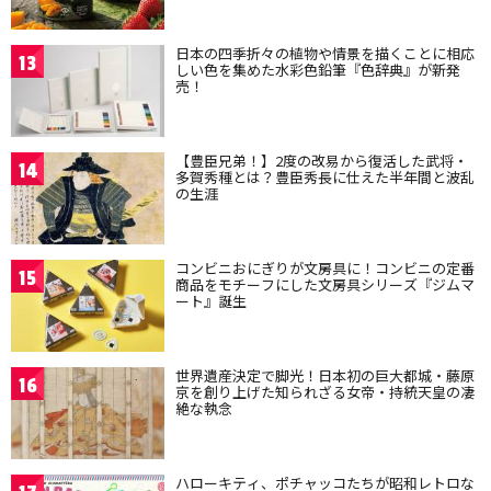
日本の四季折々の植物や情景を描くことに相応
13
しい色を集めた水彩色鉛筆『色辞典』が新発
売！
【豊臣兄弟！】2度の改易から復活した武将・
14
多賀秀種とは？豊臣秀長に仕えた半年間と波乱
の生涯
コンビニおにぎりが文房具に！コンビニの定番
15
商品をモチーフにした文房具シリーズ『ジムマ
ート』誕生
世界遺産決定で脚光！日本初の巨大都城・藤原
16
京を創り上げた知られざる女帝・持統天皇の凄
絶な執念
ハローキティ、ポチャッコたちが昭和レトロな