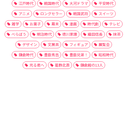
江戸時代
戦国時代
大河ドラマ
平安時代
アニメ
ロングセラー
戦国武将
スイーツ
雑学
お菓子
幕末
漫画
時代劇
テレビ
べらぼう
明治時代
徳川家康
織田信長
抹茶
デザイン
文房具
フィギュア
展覧会
鎌倉時代
豊臣秀吉
豊臣兄弟！
昭和時代
光る君へ
葛飾北斎
鎌倉殿の13人