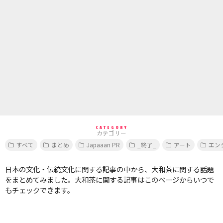
CATEGORY
カテゴリー
すべて
まとめ
Japaaan PR
_終了_
アート
エン
日本の文化・伝統文化に関する記事の中から、大和茶に関する話題
をまとめてみました。大和茶に関する記事はこのページからいつで
もチェックできます。