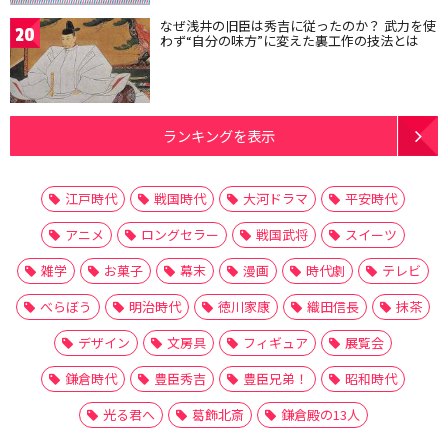
なぜ浅井の旧臣は秀吉に従ったのか？ 武力を使
20
わず“自分の味方”に変えた裏工作の技法とは
ランキングを表示
江戸時代
戦国時代
大河ドラマ
平安時代
アニメ
ロングセラー
戦国武将
スイーツ
雑学
お菓子
幕末
漫画
時代劇
テレビ
べらぼう
明治時代
徳川家康
織田信長
抹茶
デザイン
文房具
フィギュア
展覧会
鎌倉時代
豊臣秀吉
豊臣兄弟！
昭和時代
光る君へ
葛飾北斎
鎌倉殿の13人