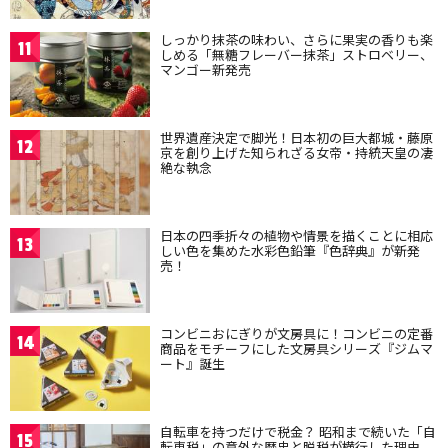
しっかり抹茶の味わい、さらに果実の香りも楽
11
しめる「無糖フレーバー抹茶」ストロベリー、
マンゴー新発売
世界遺産決定で脚光！日本初の巨大都城・藤原
12
京を創り上げた知られざる女帝・持統天皇の凄
絶な執念
日本の四季折々の植物や情景を描くことに相応
13
しい色を集めた水彩色鉛筆『色辞典』が新発
売！
コンビニおにぎりが文房具に！コンビニの定番
14
商品をモチーフにした文房具シリーズ『ジムマ
ート』誕生
自転車を持つだけで税金？ 昭和まで続いた「自
15
転車税」の意外な歴史と脱税が横行した理由