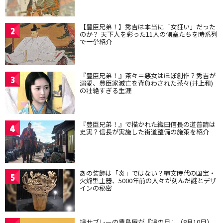
【豊臣兄弟！】秀吉は本当に「女狂い」だった
2
のか？ 天下人を彩った11人の側室たちを時系列
で一挙紹介
『豊臣兄弟！』茶々＝悪女はほぼ創作？秀吉が
3
溺愛、豊臣家滅亡を背負わされた茶々(井上和)
の壮絶すぎる生涯
『豊臣兄弟！』で描かれた織田信長の道普請は
4
史実？信長が実施した街道整備の施策を紹介
あの装飾は「炎」ではない？縄文時代の国宝・
5
火焔型土器、5000年前の人々が刻んだ謎とデザ
インの秘密
鳩サブレーの豊島屋が『鳩の日』（8月10日）