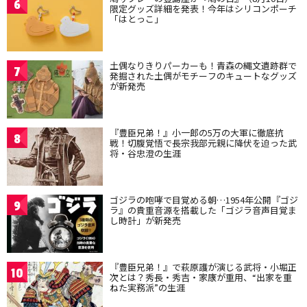
6
限定グッズ詳細を発表！今年はシリコンポーチ
「はとっこ」
土偶なりきりパーカーも！青森の縄文遺跡群で
7
発掘された土偶がモチーフのキュートなグッズ
が新発売
『豊臣兄弟！』小一郎の5万の大軍に徹底抗
8
戦！切腹覚悟で長宗我部元親に降伏を迫った武
将・谷忠澄の生涯
ゴジラの咆哮で目覚める朝…1954年公開『ゴジ
9
ラ』の貴重音源を搭載した「ゴジラ音声目覚ま
し時計」が新発売
『豊臣兄弟！』で萩原護が演じる武将・小堀正
10
次とは？秀長・秀吉・家康が重用、“出家を重
ねた実務派”の生涯