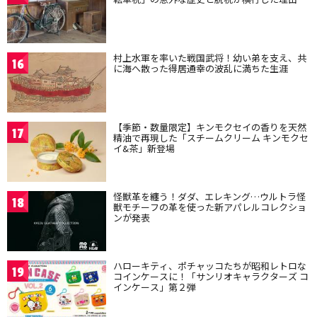
村上水軍を率いた戦国武将！幼い弟を支え、共
16
に海へ散った得居通幸の波乱に満ちた生涯
【季節・数量限定】キンモクセイの香りを天然
17
精油で再現した「スチームクリーム キンモクセ
イ&茶」新登場
怪獣革を纏う！ダダ、エレキング…ウルトラ怪
18
獣モチーフの革を使った新アパレルコレクショ
ンが発表
ハローキティ、ポチャッコたちが昭和レトロな
19
コインケースに！「サンリオキャラクターズ コ
インケース」第２弾