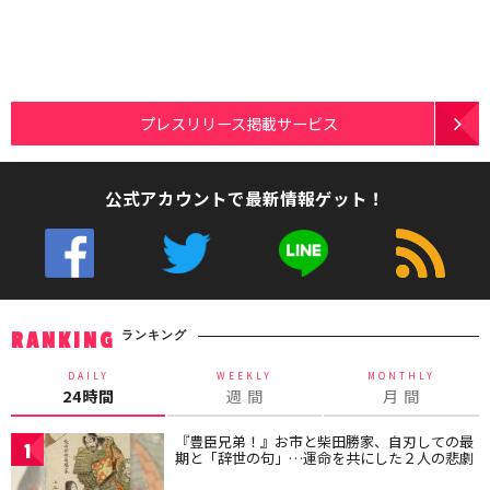
プレスリリース掲載サービス
公式アカウントで最新情報ゲット！
ランキング
RANKING
DAILY
WEEKLY
MONTHLY
24時間
週 間
月 間
『豊臣兄弟！』お市と柴田勝家、自刃しての最
1
期と「辞世の句」…運命を共にした２人の悲劇