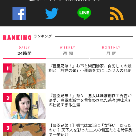
ランキング
RANKING
DAILY
WEEKLY
MONTHLY
24時間
週 間
月 間
『豊臣兄弟！』お市と柴田勝家、自刃しての最
1
期と「辞世の句」…運命を共にした２人の悲劇
『豊臣兄弟！』茶々＝悪女はほぼ創作？秀吉が
2
溺愛、豊臣家滅亡を背負わされた茶々(井上和)
の壮絶すぎる生涯
【豊臣兄弟！】秀吉は本当に「女狂い」だった
3
のか？ 天下人を彩った11人の側室たちを時系列
で一挙紹介