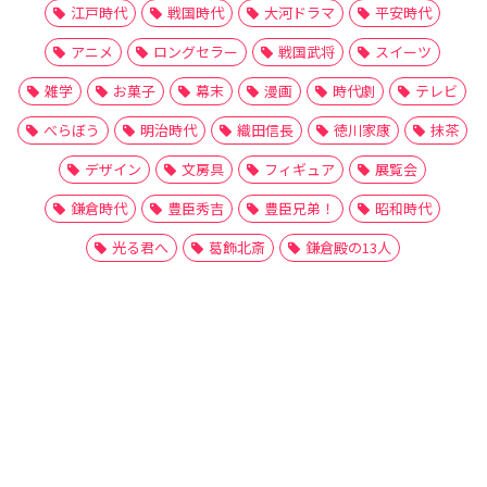
江戸時代
戦国時代
大河ドラマ
平安時代
アニメ
ロングセラー
戦国武将
スイーツ
雑学
お菓子
幕末
漫画
時代劇
テレビ
べらぼう
明治時代
織田信長
徳川家康
抹茶
デザイン
文房具
フィギュア
展覧会
鎌倉時代
豊臣秀吉
豊臣兄弟！
昭和時代
光る君へ
葛飾北斎
鎌倉殿の13人