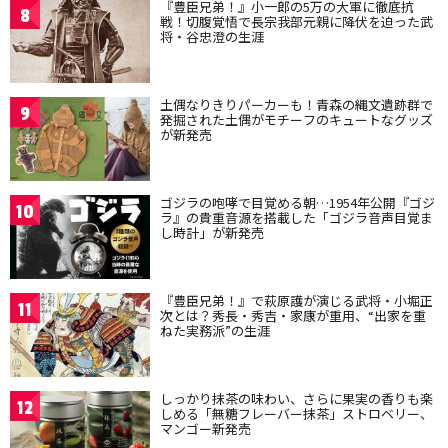
『豊臣兄弟！』小一郎の5万の大軍に徹底抗
8
戦！切腹覚悟で長宗我部元親に降伏を迫った武
将・谷忠澄の生涯
土偶なりきりパーカーも！青森の縄文遺跡群で
9
発掘された土偶がモチーフのキュートなグッズ
が新発売
ゴジラの咆哮で目覚める朝…1954年公開『ゴジ
10
ラ』の貴重音源を搭載した「ゴジラ音声目覚ま
し時計」が新発売
『豊臣兄弟！』で萩原護が演じる武将・小堀正
11
次とは？秀長・秀吉・家康が重用、“出家を重
ねた実務派”の生涯
しっかり抹茶の味わい、さらに果実の香りも楽
12
しめる「無糖フレーバー抹茶」ストロベリー、
マンゴー新発売