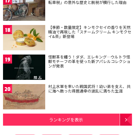
17
転車税」の意外な歴史と脱税が横行した理由
【季節・数量限定】キンモクセイの香りを天然
18
精油で再現した「スチームクリーム キンモクセ
イ&茶」新登場
怪獣革を纏う！ダダ、エレキング…ウルトラ怪
19
獣モチーフの革を使った新アパレルコレクショ
ンが発表
村上水軍を率いた戦国武将！幼い弟を支え、共
20
に海へ散った得居通幸の波乱に満ちた生涯
ランキングを表示