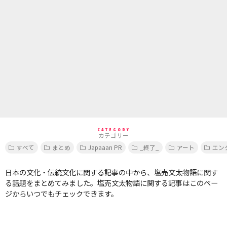
CATEGORY
カテゴリー
すべて
まとめ
Japaaan PR
_終了_
アート
エン
日本の文化・伝統文化に関する記事の中から、塩売文太物語に関す
る話題をまとめてみました。塩売文太物語に関する記事はこのペー
ジからいつでもチェックできます。