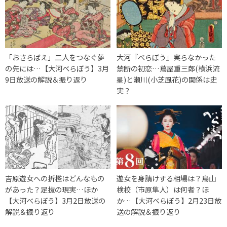
「おさらばえ」二人をつなぐ夢
大河『べらぼう』実らなかった
の先には…【大河べらぼう】3月
禁断の初恋…蔦屋重三郎(横浜流
9日放送の解説＆振り返り
星)と瀬川(小芝風花)の関係は史
実？
吉原遊女への折檻はどんなもの
遊女を身請けする相場は？鳥山
があった？足抜の現実…ほか
検校（市原隼人）は何者？ほ
【大河べらぼう】3月2日放送の
か…【大河べらぼう】2月23日放
解説＆振り返り
送の解説＆振り返り