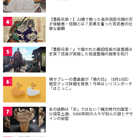
【豊臣兄弟！】22歳で散った長宗我部元親の天
4
才後継者・信親とは？武勇を奮った若武者の壮
絶な最期
『豊臣兄弟！』で描かれた織田信長の道普請は
5
史実？信長が実施した街道整備の施策を紹介
鳩サブレーの豊島屋が『鳩の日』（8月10日）
6
限定グッズ詳細を発表！今年はシリコンポーチ
「はとっこ」
あの装飾は「炎」ではない？縄文時代の国宝・
7
火焔型土器、5000年前の人々が刻んだ謎とデザ
インの秘密