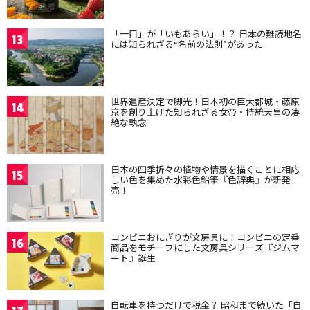
「一口」が「いもあらい」！？ 日本の難読地名
13
には知られざる“名前の法則”があった
世界遺産決定で脚光！日本初の巨大都城・藤原
14
京を創り上げた知られざる女帝・持統天皇の凄
絶な執念
日本の四季折々の植物や情景を描くことに相応
15
しい色を集めた水彩色鉛筆『色辞典』が新発
売！
コンビニおにぎりが文房具に！コンビニの定番
16
商品をモチーフにした文房具シリーズ『ジムマ
ート』誕生
自転車を持つだけで税金？ 昭和まで続いた「自