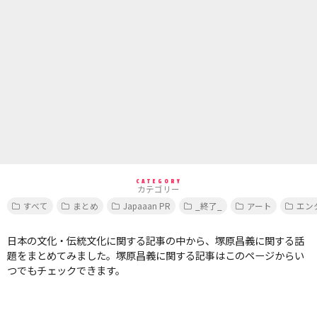
CATEGORY
カテゴリー
すべて
まとめ
Japaaan PR
_終了_
アート
エン
日本の文化・伝統文化に関する記事の中から、塚原昌義に関する話
題をまとめてみました。塚原昌義に関する記事はこのページからい
つでもチェックできます。