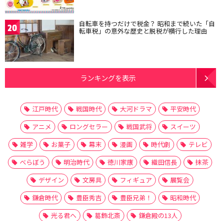
自転車を持つだけで税金？ 昭和まで続いた「自
20
転車税」の意外な歴史と脱税が横行した理由
ランキングを表示
江戸時代
戦国時代
大河ドラマ
平安時代
アニメ
ロングセラー
戦国武将
スイーツ
雑学
お菓子
幕末
漫画
時代劇
テレビ
べらぼう
明治時代
徳川家康
織田信長
抹茶
デザイン
文房具
フィギュア
展覧会
鎌倉時代
豊臣秀吉
豊臣兄弟！
昭和時代
光る君へ
葛飾北斎
鎌倉殿の13人