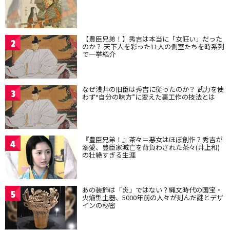
【豊臣兄弟！】秀吉は本当に「女狂い」だった
2
のか？ 天下人を彩った11人の側室たちを時系列
で一挙紹介
なぜ浅井の旧臣は秀吉に従ったのか？ 武力を使
3
わず“自分の味方”に変えた裏工作の技法とは
『豊臣兄弟！』茶々＝悪女はほぼ創作？秀吉が
4
溺愛、豊臣家滅亡を背負わされた茶々(井上和)
の壮絶すぎる生涯
あの装飾は「炎」ではない？縄文時代の国宝・
5
火焔型土器、5000年前の人々が刻んだ謎とデザ
インの秘密