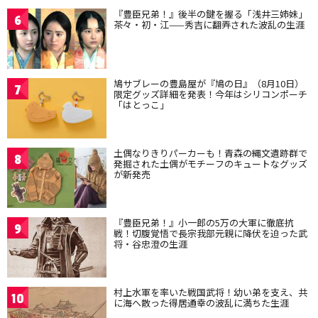
『豊臣兄弟！』後半の鍵を握る「浅井三姉妹」
6
茶々・初・江——秀吉に翻弄された波乱の生涯
鳩サブレーの豊島屋が『鳩の日』（8月10日）
7
限定グッズ詳細を発表！今年はシリコンポーチ
「はとっこ」
土偶なりきりパーカーも！青森の縄文遺跡群で
8
発掘された土偶がモチーフのキュートなグッズ
が新発売
『豊臣兄弟！』小一郎の5万の大軍に徹底抗
9
戦！切腹覚悟で長宗我部元親に降伏を迫った武
将・谷忠澄の生涯
村上水軍を率いた戦国武将！幼い弟を支え、共
10
に海へ散った得居通幸の波乱に満ちた生涯