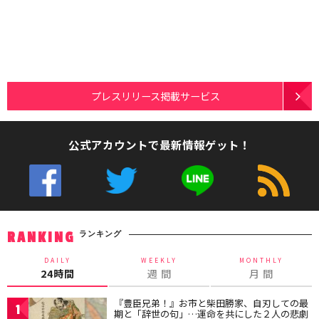
プレスリリース掲載サービス
公式アカウントで最新情報ゲット！
ランキング
RANKING
DAILY
WEEKLY
MONTHLY
24時間
週 間
月 間
『豊臣兄弟！』お市と柴田勝家、自刃しての最
1
期と「辞世の句」…運命を共にした２人の悲劇