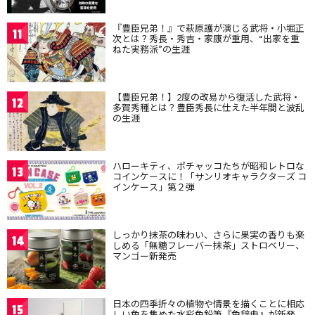
『豊臣兄弟！』で萩原護が演じる武将・小堀正
11
次とは？秀長・秀吉・家康が重用、“出家を重
ねた実務派”の生涯
【豊臣兄弟！】2度の改易から復活した武将・
12
多賀秀種とは？豊臣秀長に仕えた半年間と波乱
の生涯
ハローキティ、ポチャッコたちが昭和レトロな
13
コインケースに！「サンリオキャラクターズ コ
インケース」第２弾
しっかり抹茶の味わい、さらに果実の香りも楽
14
しめる「無糖フレーバー抹茶」ストロベリー、
マンゴー新発売
日本の四季折々の植物や情景を描くことに相応
15
しい色を集めた水彩色鉛筆『色辞典』が新発