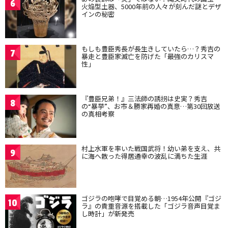
6
火焔型土器、5000年前の人々が刻んだ謎とデザ
インの秘密
もしも豊臣秀長が長生きしていたら…？秀吉の
7
暴走と豊臣家滅亡を防げた「最強のカリスマ
性」
『豊臣兄弟！』三法師の誘拐は史実？秀吉
8
の“暴挙”、お市＆勝家再婚の真意…第30回放送
の真相考察
村上水軍を率いた戦国武将！幼い弟を支え、共
9
に海へ散った得居通幸の波乱に満ちた生涯
ゴジラの咆哮で目覚める朝…1954年公開『ゴジ
10
ラ』の貴重音源を搭載した「ゴジラ音声目覚ま
し時計」が新発売