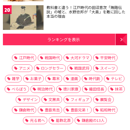
教科書と違う！江戸時代の田沼意次「賄賂伝
20
説」の嘘と、水野忠邦が「大奥」を敵に回した
本当の理由
ランキングを表示
江戸時代
戦国時代
大河ドラマ
平安時代
アニメ
ロングセラー
戦国武将
スイーツ
雑学
お菓子
幕末
漫画
時代劇
テレビ
べらぼう
明治時代
徳川家康
織田信長
抹茶
デザイン
文房具
フィギュア
展覧会
鎌倉時代
豊臣秀吉
豊臣兄弟！
昭和時代
光る君へ
葛飾北斎
鎌倉殿の13人