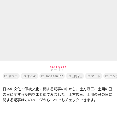
CATEGORY
カテゴリー
すべて
まとめ
Japaaan PR
_終了_
アート
エン
日本の文化・伝統文化に関する記事の中から、土方歳三、土用の丑
の日に関する話題をまとめてみました。土方歳三、土用の丑の日に
関する記事はこのページからいつでもチェックできます。