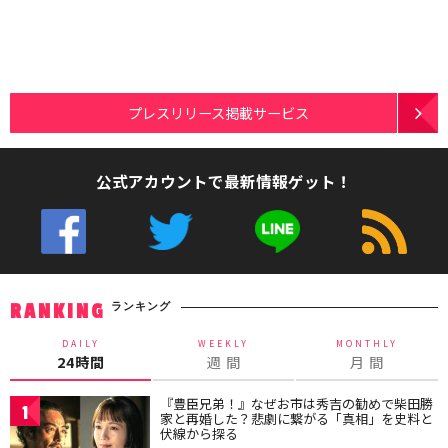
プレスリリース掲載サービス
公式アカウントで最新情報ゲット！
ランキング
RANKING
DAILY
WEEKLY
MONTHLY
24時間
週 間
月 間
『豊臣兄弟！』なぜお市は秀吉の勧めで柴田勝
1
家と再婚した？悲劇に繋がる「真相」を史料と
伏線から探る