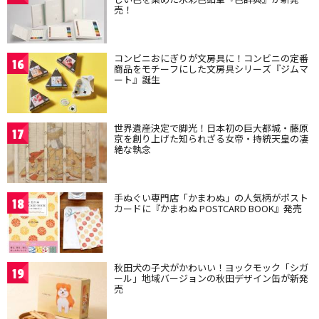
売！
コンビニおにぎりが文房具に！コンビニの定番
16
商品をモチーフにした文房具シリーズ『ジムマ
ート』誕生
世界遺産決定で脚光！日本初の巨大都城・藤原
17
京を創り上げた知られざる女帝・持統天皇の凄
絶な執念
手ぬぐい専門店「かまわぬ」の人気柄がポスト
18
カードに『かまわぬ POSTCARD BOOK』発売
秋田犬の子犬がかわいい！ヨックモック「シガ
19
ール」地域バージョンの秋田デザイン缶が新発
売