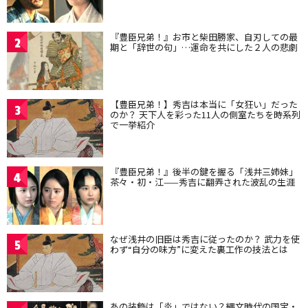
『豊臣兄弟！』お市と柴田勝家、自刃しての最
2
期と「辞世の句」…運命を共にした２人の悲劇
【豊臣兄弟！】秀吉は本当に「女狂い」だった
3
のか？ 天下人を彩った11人の側室たちを時系列
で一挙紹介
『豊臣兄弟！』後半の鍵を握る「浅井三姉妹」
4
茶々・初・江——秀吉に翻弄された波乱の生涯
なぜ浅井の旧臣は秀吉に従ったのか？ 武力を使
5
わず“自分の味方”に変えた裏工作の技法とは
あの装飾は「炎」ではない？縄文時代の国宝・