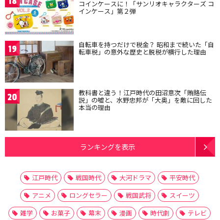
18
コインケースに！「サンリオキャラクターズ コ
インケース」第２弾
自転車を持つだけで税金？ 昭和まで続いた「自
19
転車税」の意外な歴史と脱税が横行した理由
教科書と違う！江戸時代の田沼意次「賄賂伝
20
説」の嘘と、水野忠邦が「大奥」を敵に回した
本当の理由
ランキングを表示
江戸時代
戦国時代
大河ドラマ
平安時代
アニメ
ロングセラー
戦国武将
スイーツ
雑学
お菓子
幕末
漫画
時代劇
テレビ