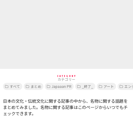
CATEGORY
カテゴリー
すべて
まとめ
Japaaan PR
_終了_
アート
エン
日本の文化・伝統文化に関する記事の中から、名物に関する話題を
まとめてみました。名物に関する記事はこのページからいつでもチ
ェックできます。