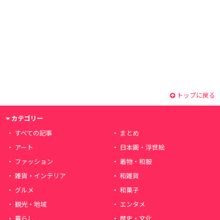
トップに戻る
カテゴリー
すべての記事
まとめ
アート
日本画・浮世絵
ファッション
着物・和服
雑貨・インテリア
和雑貨
グルメ
和菓子
観光・地域
エンタメ
暮らし
歴史・文化