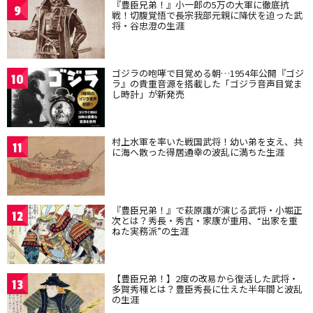
『豊臣兄弟！』小一郎の5万の大軍に徹底抗
9
戦！切腹覚悟で長宗我部元親に降伏を迫った武
将・谷忠澄の生涯
ゴジラの咆哮で目覚める朝…1954年公開『ゴジ
10
ラ』の貴重音源を搭載した「ゴジラ音声目覚ま
し時計」が新発売
村上水軍を率いた戦国武将！幼い弟を支え、共
11
に海へ散った得居通幸の波乱に満ちた生涯
『豊臣兄弟！』で萩原護が演じる武将・小堀正
12
次とは？秀長・秀吉・家康が重用、“出家を重
ねた実務派”の生涯
【豊臣兄弟！】2度の改易から復活した武将・
13
多賀秀種とは？豊臣秀長に仕えた半年間と波乱
の生涯