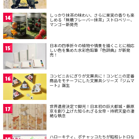
しっかり抹茶の味わい、さらに果実の香りも楽
14
しめる「無糖フレーバー抹茶」ストロベリー、
マンゴー新発売
日本の四季折々の植物や情景を描くことに相応
15
しい色を集めた水彩色鉛筆『色辞典』が新発
売！
コンビニおにぎりが文房具に！コンビニの定番
16
商品をモチーフにした文房具シリーズ『ジムマ
ート』誕生
世界遺産決定で脚光！日本初の巨大都城・藤原
17
京を創り上げた知られざる女帝・持統天皇の凄
絶な執念
ハローキティ、ポチャッコたちが昭和レトロな