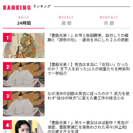
ランキング
RANKING
DAILY
WEEKLY
MONTHLY
24時間
週 間
月 間
『豊臣兄弟！』お市と柴田勝家、自刃しての最
1
期と「辞世の句」…運命を共にした２人の悲劇
【豊臣兄弟！】秀吉は本当に「女狂い」だった
2
のか？ 天下人を彩った11人の側室たちを時系列
で一挙紹介
なぜ浅井の旧臣は秀吉に従ったのか？ 武力を使
3
わず“自分の味方”に変えた裏工作の技法とは
『豊臣兄弟！』茶々＝悪女はほぼ創作？秀吉が
4
溺愛、豊臣家滅亡を背負わされた茶々(井上和)
の壮絶すぎる生涯