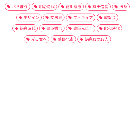
べらぼう
明治時代
徳川家康
織田信長
抹茶
デザイン
文房具
フィギュア
展覧会
鎌倉時代
豊臣秀吉
豊臣兄弟！
昭和時代
光る君へ
葛飾北斎
鎌倉殿の13人