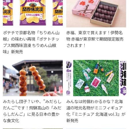
ポテチで京都名物「ちりめん山
赤福、東京で買えます！伊勢名
椒」の味わい再現『ポテトチッ
物 赤福が東京駅で期間限定販売
プス関西味浪漫 ちりめん山椒
されます！
味』新発売
みたらし団子？いや、”みだらし
みんなは何個わかるかな？北海
だんご”です！飛騨高山の「みだ
道の地元名物がミニフィギュア
らしだんご」に見る日本の豊か
化『ミニチュア 北海道 vol.3』が
な食文化
新発売