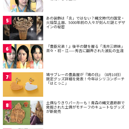
あの装飾は「炎」ではない？縄文時代の国宝・
5
火焔型土器、5000年前の人々が刻んだ謎とデザ
インの秘密
『豊臣兄弟！』後半の鍵を握る「浅井三姉妹」
6
茶々・初・江——秀吉に翻弄された波乱の生涯
鳩サブレーの豊島屋が『鳩の日』（8月10日）
7
限定グッズ詳細を発表！今年はシリコンポーチ
「はとっこ」
土偶なりきりパーカーも！青森の縄文遺跡群で
8
発掘された土偶がモチーフのキュートなグッズ
が新発売