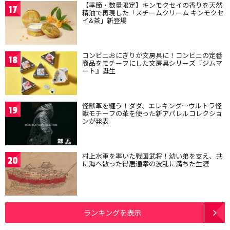
【季節・数量限定】キンモクセイの香りを天然
17
精油で再現した「スチームクリーム キンモクセ
イ&茶」新登場
コンビニおにぎりが文房具に！コンビニの定番
18
商品をモチーフにした文房具シリーズ『ジムマ
ート』誕生
怪獣革を纏う！ダダ、エレキング…ウルトラ怪
19
獣モチーフの革を使った新アパレルコレクショ
ンが発表
村上水軍を率いた戦国武将！幼い弟を支え、共
20
に海へ散った得居通幸の波乱に満ちた生涯
ランキングを表示