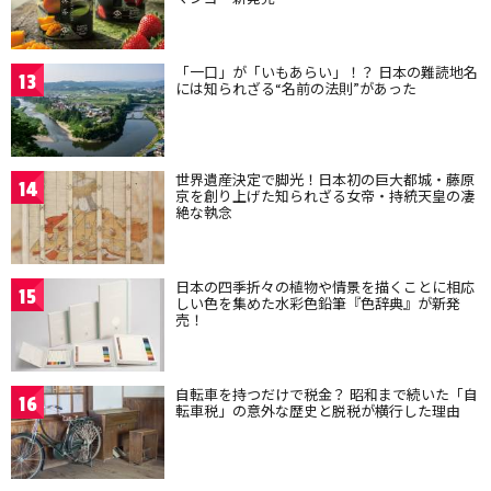
「一口」が「いもあらい」！？ 日本の難読地名
13
には知られざる“名前の法則”があった
世界遺産決定で脚光！日本初の巨大都城・藤原
14
京を創り上げた知られざる女帝・持統天皇の凄
絶な執念
日本の四季折々の植物や情景を描くことに相応
15
しい色を集めた水彩色鉛筆『色辞典』が新発
売！
自転車を持つだけで税金？ 昭和まで続いた「自
16
転車税」の意外な歴史と脱税が横行した理由