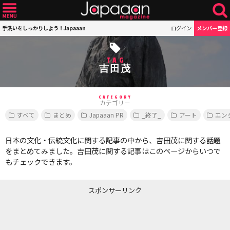
手洗いをしっかりしよう！Japaaan
ログイン
メンバー登録
TAG
吉田茂
CATEGORY
カテゴリー
すべて
まとめ
Japaaan PR
_終了_
アート
エン
日本の文化・伝統文化に関する記事の中から、吉田茂に関する話題
をまとめてみました。吉田茂に関する記事はこのページからいつで
もチェックできます。
スポンサーリンク