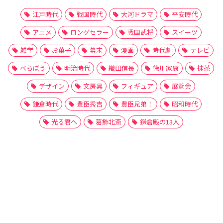
江戸時代
戦国時代
大河ドラマ
平安時代
アニメ
ロングセラー
戦国武将
スイーツ
雑学
お菓子
幕末
漫画
時代劇
テレビ
べらぼう
明治時代
織田信長
徳川家康
抹茶
デザイン
文房具
フィギュア
展覧会
鎌倉時代
豊臣秀吉
豊臣兄弟！
昭和時代
光る君へ
葛飾北斎
鎌倉殿の13人