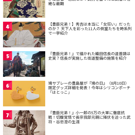
絶な最期
【豊臣兄弟！】秀吉は本当に「女狂い」だった
4
のか？ 天下人を彩った11人の側室たちを時系列
で一挙紹介
『豊臣兄弟！』で描かれた織田信長の道普請は
5
史実？信長が実施した街道整備の施策を紹介
鳩サブレーの豊島屋が『鳩の日』（8月10日）
6
限定グッズ詳細を発表！今年はシリコンポーチ
「はとっこ」
『豊臣兄弟！』小一郎の5万の大軍に徹底抗
7
戦！切腹覚悟で長宗我部元親に降伏を迫った武
将・谷忠澄の生涯