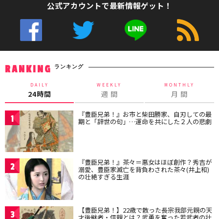
公式アカウントで最新情報ゲット！
ランキング
RANKING
DAILY
WEEKLY
MONTHLY
24時間
週 間
月 間
『豊臣兄弟！』お市と柴田勝家、自刃しての最
1
期と「辞世の句」…運命を共にした２人の悲劇
『豊臣兄弟！』茶々＝悪女はほぼ創作？秀吉が
2
溺愛、豊臣家滅亡を背負わされた茶々(井上和)
の壮絶すぎる生涯
【豊臣兄弟！】22歳で散った長宗我部元親の天
3
才後継者・信親とは？武勇を奮った若武者の壮