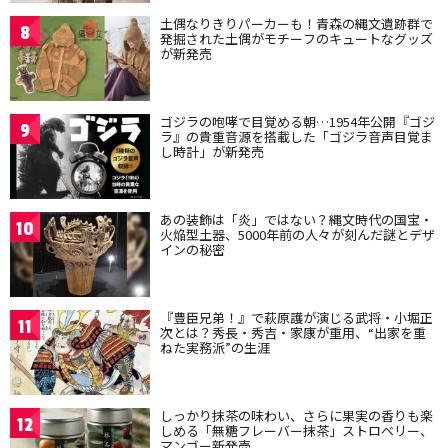
土偶なりきりパーカーも！青森の縄文遺跡群で
8
発掘された土偶がモチーフのキュートなグッズ
が新発売
ゴジラの咆哮で目覚める朝…1954年公開『ゴジ
9
ラ』の貴重音源を搭載した「ゴジラ音声目覚ま
し時計」が新発売
あの装飾は「炎」ではない？縄文時代の国宝・
10
火焔型土器、5000年前の人々が刻んだ謎とデザ
インの秘密
『豊臣兄弟！』で萩原護が演じる武将・小堀正
11
次とは？秀長・秀吉・家康が重用、“出家を重
ねた実務派”の生涯
しっかり抹茶の味わい、さらに果実の香りも楽
12
しめる「無糖フレーバー抹茶」ストロベリー、
マンゴー新発売