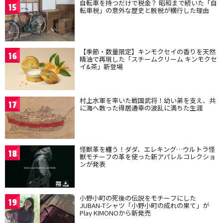
自転車を持つだけで税金？ 昭和まで続いた「自
15
転車税」の意外な歴史と脱税が横行した理由
【季節・数量限定】キンモクセイの香りを天然
16
精油で再現した「スチームクリーム キンモクセ
イ&茶」新登場
村上水軍を率いた戦国武将！幼い弟を支え、共
17
に海へ散った得居通幸の波乱に満ちた生涯
怪獣革を纏う！ダダ、エレキング…ウルトラ怪
18
獣モチーフの革を使った新アパレルコレクショ
ンが発表
小野小町の死後の伝説をモチーフにした
19
JUBAN-Tシャツ「小野小町の成れの果て」が
Play KIMONOから新発売