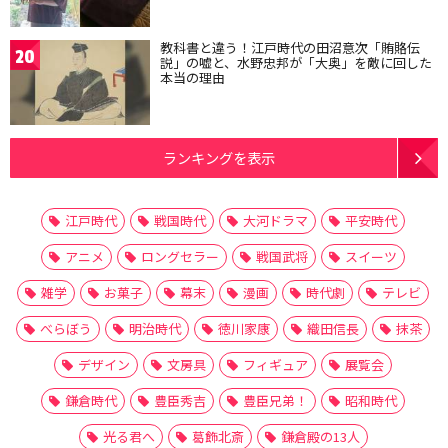
教科書と違う！江戸時代の田沼意次「賄賂伝
20
説」の嘘と、水野忠邦が「大奥」を敵に回した
本当の理由
ランキングを表示
江戸時代
戦国時代
大河ドラマ
平安時代
アニメ
ロングセラー
戦国武将
スイーツ
雑学
お菓子
幕末
漫画
時代劇
テレビ
べらぼう
明治時代
徳川家康
織田信長
抹茶
デザイン
文房具
フィギュア
展覧会
鎌倉時代
豊臣秀吉
豊臣兄弟！
昭和時代
光る君へ
葛飾北斎
鎌倉殿の13人