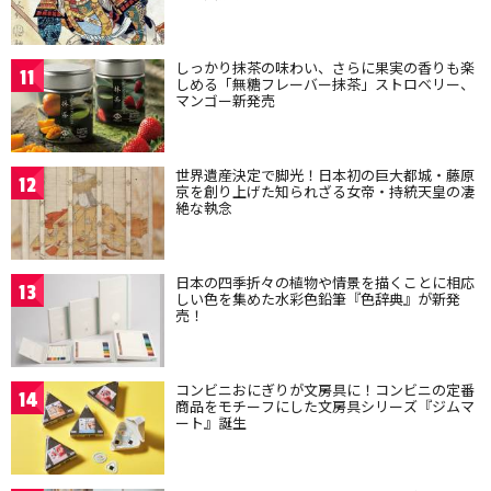
しっかり抹茶の味わい、さらに果実の香りも楽
11
しめる「無糖フレーバー抹茶」ストロベリー、
マンゴー新発売
世界遺産決定で脚光！日本初の巨大都城・藤原
12
京を創り上げた知られざる女帝・持統天皇の凄
絶な執念
日本の四季折々の植物や情景を描くことに相応
13
しい色を集めた水彩色鉛筆『色辞典』が新発
売！
コンビニおにぎりが文房具に！コンビニの定番
14
商品をモチーフにした文房具シリーズ『ジムマ
ート』誕生