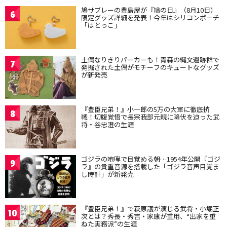
鳩サブレーの豊島屋が『鳩の日』（8月10日）
6
限定グッズ詳細を発表！今年はシリコンポーチ
「はとっこ」
土偶なりきりパーカーも！青森の縄文遺跡群で
7
発掘された土偶がモチーフのキュートなグッズ
が新発売
『豊臣兄弟！』小一郎の5万の大軍に徹底抗
8
戦！切腹覚悟で長宗我部元親に降伏を迫った武
将・谷忠澄の生涯
ゴジラの咆哮で目覚める朝…1954年公開『ゴジ
9
ラ』の貴重音源を搭載した「ゴジラ音声目覚ま
し時計」が新発売
『豊臣兄弟！』で萩原護が演じる武将・小堀正
10
次とは？秀長・秀吉・家康が重用、“出家を重
ねた実務派”の生涯