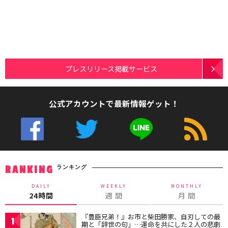
プレスリリース掲載サービス
公式アカウントで最新情報ゲット！
ランキング
RANKING
DAILY
WEEKLY
MONTHLY
24時間
週 間
月 間
『豊臣兄弟！』お市と柴田勝家、自刃しての最
1
期と「辞世の句」…運命を共にした２人の悲劇