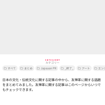
CATEGORY
カテゴリー
すべて
まとめ
Japaaan PR
_終了_
アート
エン
日本の文化・伝統文化に関する記事の中から、友禅革に関する話題
をまとめてみました。友禅革に関する記事はこのページからいつで
もチェックできます。