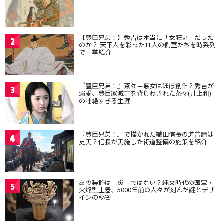
【豊臣兄弟！】秀吉は本当に「女狂い」だった
2
のか？ 天下人を彩った11人の側室たちを時系列
で一挙紹介
『豊臣兄弟！』茶々＝悪女はほぼ創作？秀吉が
3
溺愛、豊臣家滅亡を背負わされた茶々(井上和)
の壮絶すぎる生涯
『豊臣兄弟！』で描かれた織田信長の道普請は
4
史実？信長が実施した街道整備の施策を紹介
あの装飾は「炎」ではない？縄文時代の国宝・
5
火焔型土器、5000年前の人々が刻んだ謎とデザ
インの秘密