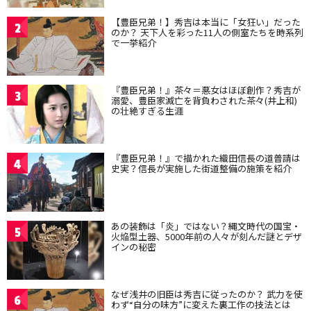
【豊臣兄弟！】秀吉は本当に「女狂い」だった
2
のか？ 天下人を彩った11人の側室たちを時系列
で一挙紹介
『豊臣兄弟！』茶々＝悪女はほぼ創作？秀吉が
3
溺愛、豊臣家滅亡を背負わされた茶々(井上和)
の壮絶すぎる生涯
『豊臣兄弟！』で描かれた織田信長の道普請は
4
史実？信長が実施した街道整備の施策を紹介
あの装飾は「炎」ではない？縄文時代の国宝・
5
火焔型土器、5000年前の人々が刻んだ謎とデザ
インの秘密
なぜ浅井の旧臣は秀吉に従ったのか？ 武力を使
6
わず“自分の味方”に変えた裏工作の技法とは