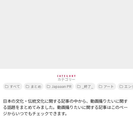
CATEGORY
カテゴリー
すべて
まとめ
Japaaan PR
_終了_
アート
エン
日本の文化・伝統文化に関する記事の中から、動画撮りたいに関す
る話題をまとめてみました。動画撮りたいに関する記事はこのペー
ジからいつでもチェックできます。