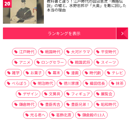
教科書と違う！江戸時代の田沼意次「賄賂伝
20
説」の嘘と、水野忠邦が「大奥」を敵に回した
本当の理由
ランキングを表示
江戸時代
戦国時代
大河ドラマ
平安時代
アニメ
ロングセラー
戦国武将
スイーツ
雑学
お菓子
幕末
漫画
時代劇
テレビ
べらぼう
明治時代
徳川家康
織田信長
抹茶
デザイン
文房具
フィギュア
展覧会
鎌倉時代
豊臣秀吉
豊臣兄弟！
昭和時代
光る君へ
葛飾北斎
鎌倉殿の13人