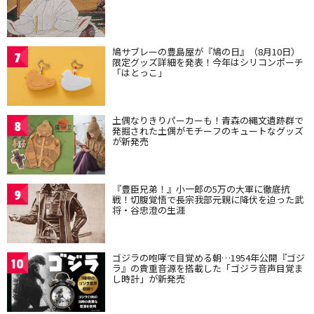
鳩サブレーの豊島屋が『鳩の日』（8月10日）
7
限定グッズ詳細を発表！今年はシリコンポーチ
「はとっこ」
土偶なりきりパーカーも！青森の縄文遺跡群で
8
発掘された土偶がモチーフのキュートなグッズ
が新発売
『豊臣兄弟！』小一郎の5万の大軍に徹底抗
9
戦！切腹覚悟で長宗我部元親に降伏を迫った武
将・谷忠澄の生涯
ゴジラの咆哮で目覚める朝…1954年公開『ゴジ
10
ラ』の貴重音源を搭載した「ゴジラ音声目覚ま
し時計」が新発売