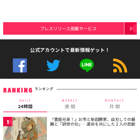
プレスリリース掲載サービス
公式アカウントで最新情報ゲット！
ランキング
RANKING
DAILY
WEEKLY
MONTHLY
24時間
週 間
月 間
『豊臣兄弟！』お市と柴田勝家、自刃しての最
1
期と「辞世の句」…運命を共にした２人の悲劇