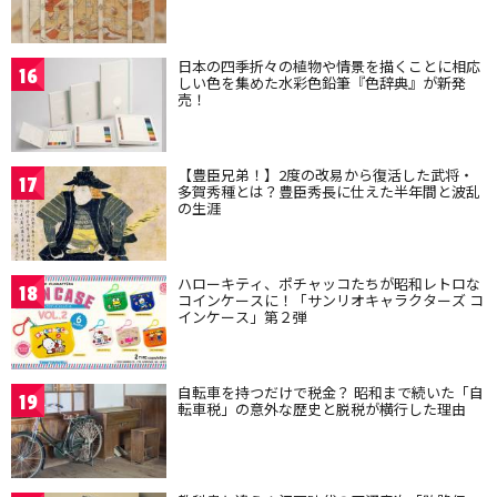
日本の四季折々の植物や情景を描くことに相応
16
しい色を集めた水彩色鉛筆『色辞典』が新発
売！
【豊臣兄弟！】2度の改易から復活した武将・
17
多賀秀種とは？豊臣秀長に仕えた半年間と波乱
の生涯
ハローキティ、ポチャッコたちが昭和レトロな
18
コインケースに！「サンリオキャラクターズ コ
インケース」第２弾
自転車を持つだけで税金？ 昭和まで続いた「自
19
転車税」の意外な歴史と脱税が横行した理由