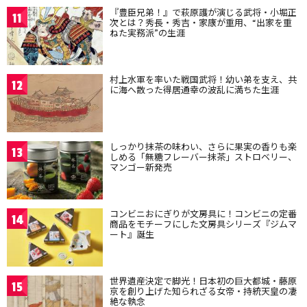
『豊臣兄弟！』で萩原護が演じる武将・小堀正
11
次とは？秀長・秀吉・家康が重用、“出家を重
ねた実務派”の生涯
村上水軍を率いた戦国武将！幼い弟を支え、共
12
に海へ散った得居通幸の波乱に満ちた生涯
しっかり抹茶の味わい、さらに果実の香りも楽
13
しめる「無糖フレーバー抹茶」ストロベリー、
マンゴー新発売
コンビニおにぎりが文房具に！コンビニの定番
14
商品をモチーフにした文房具シリーズ『ジムマ
ート』誕生
世界遺産決定で脚光！日本初の巨大都城・藤原
15
京を創り上げた知られざる女帝・持統天皇の凄
絶な執念