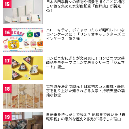
日本の四季折々の植物や情景を描くことに相応
15
しい色を集めた水彩色鉛筆『色辞典』が新発
売！
ハローキティ、ポチャッコたちが昭和レトロな
16
コインケースに！「サンリオキャラクターズ コ
インケース」第２弾
コンビニおにぎりが文房具に！コンビニの定番
17
商品をモチーフにした文房具シリーズ『ジムマ
ート』誕生
世界遺産決定で脚光！日本初の巨大都城・藤原
18
京を創り上げた知られざる女帝・持統天皇の凄
絶な執念
自転車を持つだけで税金？ 昭和まで続いた「自
19
転車税」の意外な歴史と脱税が横行した理由