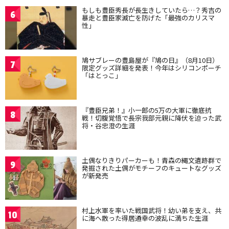
もしも豊臣秀長が長生きしていたら…？秀吉の
6
暴走と豊臣家滅亡を防げた「最強のカリスマ
性」
鳩サブレーの豊島屋が『鳩の日』（8月10日）
7
限定グッズ詳細を発表！今年はシリコンポーチ
「はとっこ」
『豊臣兄弟！』小一郎の5万の大軍に徹底抗
8
戦！切腹覚悟で長宗我部元親に降伏を迫った武
将・谷忠澄の生涯
土偶なりきりパーカーも！青森の縄文遺跡群で
9
発掘された土偶がモチーフのキュートなグッズ
が新発売
村上水軍を率いた戦国武将！幼い弟を支え、共
10
に海へ散った得居通幸の波乱に満ちた生涯