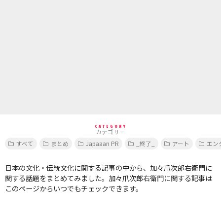
CATEGORY
カテゴリー
すべて
まとめ
Japaaan PR
_終了_
アート
エン
日本の文化・伝統文化に関する記事の中から、加々爪次郎右衛門に
関する話題をまとめてみました。加々爪次郎右衛門に関する記事は
このページからいつでもチェックできます。