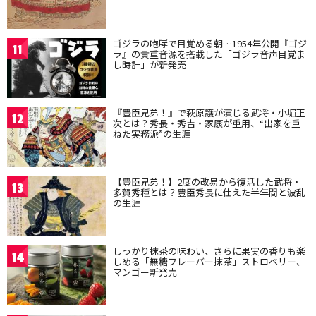
ゴジラの咆哮で目覚める朝…1954年公開『ゴジ
11
ラ』の貴重音源を搭載した「ゴジラ音声目覚ま
し時計」が新発売
『豊臣兄弟！』で萩原護が演じる武将・小堀正
12
次とは？秀長・秀吉・家康が重用、“出家を重
ねた実務派”の生涯
【豊臣兄弟！】2度の改易から復活した武将・
13
多賀秀種とは？豊臣秀長に仕えた半年間と波乱
の生涯
しっかり抹茶の味わい、さらに果実の香りも楽
14
しめる「無糖フレーバー抹茶」ストロベリー、
マンゴー新発売