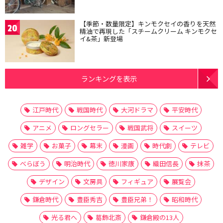
【季節・数量限定】キンモクセイの香りを天然
20
精油で再現した「スチームクリーム キンモクセ
イ&茶」新登場
ランキングを表示
江戸時代
戦国時代
大河ドラマ
平安時代
アニメ
ロングセラー
戦国武将
スイーツ
雑学
お菓子
幕末
漫画
時代劇
テレビ
べらぼう
明治時代
徳川家康
織田信長
抹茶
デザイン
文房具
フィギュア
展覧会
鎌倉時代
豊臣秀吉
豊臣兄弟！
昭和時代
光る君へ
葛飾北斎
鎌倉殿の13人