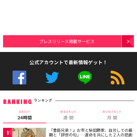
プレスリリース掲載サービス
公式アカウントで最新情報ゲット！
ランキング
RANKING
DAILY
WEEKLY
MONTHLY
24時間
週 間
月 間
『豊臣兄弟！』お市と柴田勝家、自刃しての最
1
期と「辞世の句」…運命を共にした２人の悲劇