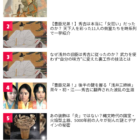
【豊臣兄弟！】秀吉は本当に「女狂い」だった
2
のか？ 天下人を彩った11人の側室たちを時系列
で一挙紹介
なぜ浅井の旧臣は秀吉に従ったのか？ 武力を使
3
わず“自分の味方”に変えた裏工作の技法とは
『豊臣兄弟！』後半の鍵を握る「浅井三姉妹」
4
茶々・初・江——秀吉に翻弄された波乱の生涯
あの装飾は「炎」ではない？縄文時代の国宝・
5
火焔型土器、5000年前の人々が刻んだ謎とデザ
インの秘密