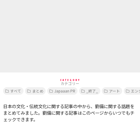
CATEGORY
カテゴリー
すべて
まとめ
Japaaan PR
_終了_
アート
エン
日本の文化・伝統文化に関する記事の中から、劉備に関する話題を
まとめてみました。劉備に関する記事はこのページからいつでもチ
ェックできます。