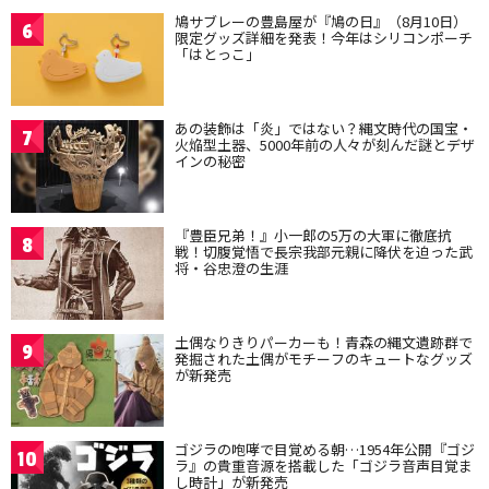
鳩サブレーの豊島屋が『鳩の日』（8月10日）
6
限定グッズ詳細を発表！今年はシリコンポーチ
「はとっこ」
あの装飾は「炎」ではない？縄文時代の国宝・
7
火焔型土器、5000年前の人々が刻んだ謎とデザ
インの秘密
『豊臣兄弟！』小一郎の5万の大軍に徹底抗
8
戦！切腹覚悟で長宗我部元親に降伏を迫った武
将・谷忠澄の生涯
土偶なりきりパーカーも！青森の縄文遺跡群で
9
発掘された土偶がモチーフのキュートなグッズ
が新発売
ゴジラの咆哮で目覚める朝…1954年公開『ゴジ
10
ラ』の貴重音源を搭載した「ゴジラ音声目覚ま
し時計」が新発売