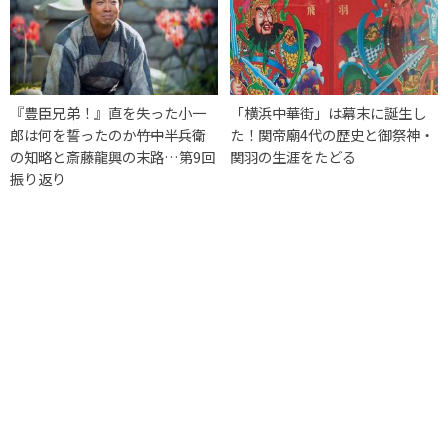
『豊臣兄弟！』直を失った小一
「横浜中華街」は幕末に誕生し
郎は何を誓ったのか――竹中半兵衛
た！関帝廟4代の歴史と御祭神・
の知略と斎藤龍興の末路…第9回
関羽の生涯をたどる
振り返り