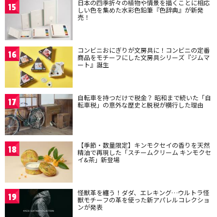
日本の四季折々の植物や情景を描くことに相応
15
しい色を集めた水彩色鉛筆『色辞典』が新発
売！
コンビニおにぎりが文房具に！コンビニの定番
16
商品をモチーフにした文房具シリーズ『ジムマ
ート』誕生
自転車を持つだけで税金？ 昭和まで続いた「自
17
転車税」の意外な歴史と脱税が横行した理由
【季節・数量限定】キンモクセイの香りを天然
18
精油で再現した「スチームクリーム キンモクセ
イ&茶」新登場
怪獣革を纏う！ダダ、エレキング…ウルトラ怪
19
獣モチーフの革を使った新アパレルコレクショ
ンが発表