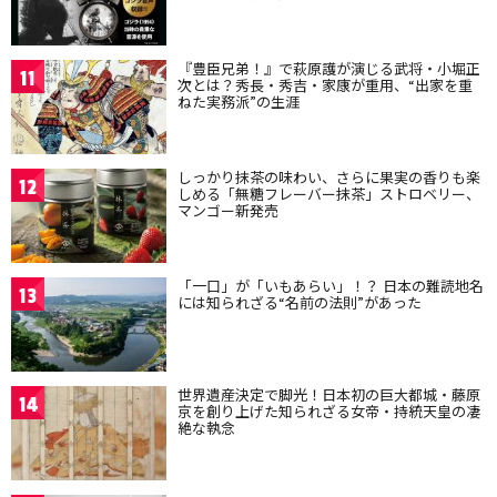
『豊臣兄弟！』で萩原護が演じる武将・小堀正
11
次とは？秀長・秀吉・家康が重用、“出家を重
ねた実務派”の生涯
しっかり抹茶の味わい、さらに果実の香りも楽
12
しめる「無糖フレーバー抹茶」ストロベリー、
マンゴー新発売
「一口」が「いもあらい」！？ 日本の難読地名
13
には知られざる“名前の法則”があった
世界遺産決定で脚光！日本初の巨大都城・藤原
14
京を創り上げた知られざる女帝・持統天皇の凄
絶な執念