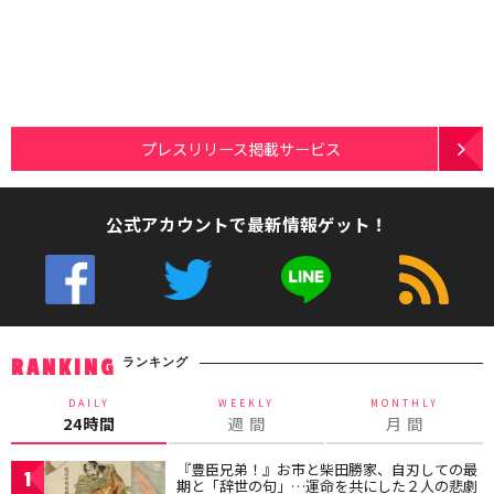
プレスリリース掲載サービス
公式アカウントで最新情報ゲット！
ランキング
RANKING
DAILY
WEEKLY
MONTHLY
24時間
週 間
月 間
『豊臣兄弟！』お市と柴田勝家、自刃しての最
1
期と「辞世の句」…運命を共にした２人の悲劇