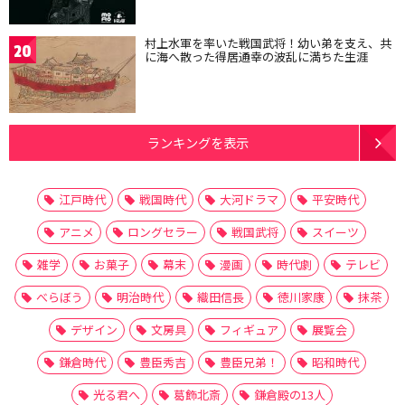
村上水軍を率いた戦国武将！幼い弟を支え、共
20
に海へ散った得居通幸の波乱に満ちた生涯
ランキングを表示
江戸時代
戦国時代
大河ドラマ
平安時代
アニメ
ロングセラー
戦国武将
スイーツ
雑学
お菓子
幕末
漫画
時代劇
テレビ
べらぼう
明治時代
織田信長
徳川家康
抹茶
デザイン
文房具
フィギュア
展覧会
鎌倉時代
豊臣秀吉
豊臣兄弟！
昭和時代
光る君へ
葛飾北斎
鎌倉殿の13人