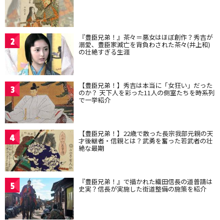
『豊臣兄弟！』茶々＝悪女はほぼ創作？秀吉が
2
溺愛、豊臣家滅亡を背負わされた茶々(井上和)
の壮絶すぎる生涯
【豊臣兄弟！】秀吉は本当に「女狂い」だった
3
のか？ 天下人を彩った11人の側室たちを時系列
で一挙紹介
【豊臣兄弟！】22歳で散った長宗我部元親の天
4
才後継者・信親とは？武勇を奮った若武者の壮
絶な最期
『豊臣兄弟！』で描かれた織田信長の道普請は
5
史実？信長が実施した街道整備の施策を紹介