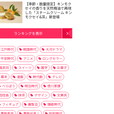
【季節・数量限定】キンモク
セイの香りを天然精油で再現
した「スチームクリーム キン
モクセイ&茶」新登場
ランキングを表示
江戸時代
戦国時代
大河ドラマ
平安時代
アニメ
ロングセラー
国武将
スイーツ
雑学
お菓子
幕末
漫画
時代劇
テレビ
べらぼう
明治時代
徳川家康
田信長
抹茶
デザイン
文房具
フィギュア
展覧会
鎌倉時代
豊臣秀吉
豊臣兄弟！
昭和時代