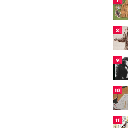
7
8
9
10
11