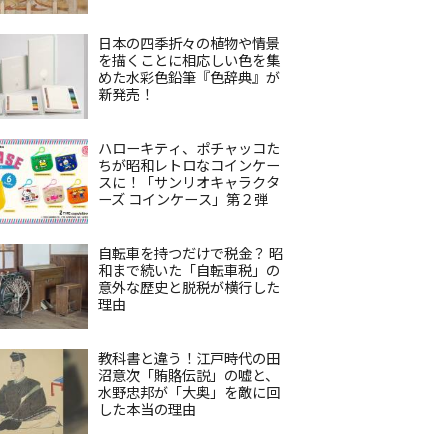
日本の四季折々の植物や情景
を描くことに相応しい色を集
めた水彩色鉛筆『色辞典』が
新発売！
ハローキティ、ポチャッコた
ちが昭和レトロなコインケー
スに！「サンリオキャラクタ
ーズ コインケース」第２弾
自転車を持つだけで税金？ 昭
和まで続いた「自転車税」の
意外な歴史と脱税が横行した
理由
教科書と違う！江戸時代の田
沼意次「賄賂伝説」の嘘と、
水野忠邦が「大奥」を敵に回
した本当の理由