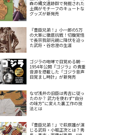
森の縄文遺跡群で発掘された
土偶がモチーフのキュートな
グッズが新発売
『豊臣兄弟！』小一郎の5万
の大軍に徹底抗戦！切腹覚悟
で長宗我部元親に降伏を迫っ
た武将・谷忠澄の生涯
ゴジラの咆哮で目覚める朝…
1954年公開『ゴジラ』の貴重
音源を搭載した「ゴジラ音声
目覚まし時計」が新発売
なぜ浅井の旧臣は秀吉に従っ
たのか？ 武力を使わず“自分
の味方”に変えた裏工作の技
法とは
『豊臣兄弟！』で萩原護が演
じる武将・小堀正次とは？秀
長・秀吉・家康が重用、“出