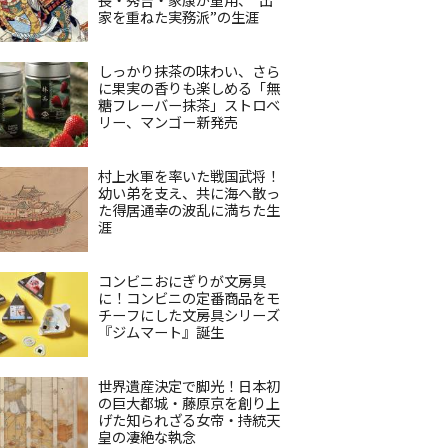
家を重ねた実務派”の生涯
しっかり抹茶の味わい、さら
に果実の香りも楽しめる「無
糖フレーバー抹茶」ストロベ
リー、マンゴー新発売
村上水軍を率いた戦国武将！
幼い弟を支え、共に海へ散っ
た得居通幸の波乱に満ちた生
涯
コンビニおにぎりが文房具
に！コンビニの定番商品をモ
チーフにした文房具シリーズ
『ジムマート』誕生
世界遺産決定で脚光！日本初
の巨大都城・藤原京を創り上
げた知られざる女帝・持統天
皇の凄絶な執念