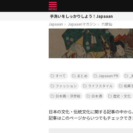
手洗いをしっかりしよう！Japaaan
Japaaan
Japaaanマガジン
六歌仙
すべて
まとめ
Japaaan PR
_
ファッション
ライフスタイル
和菓
日本画・浮世絵
日本酒
歴史・文化
日本の文化・伝統文化に関する記事の中から
記事はこのページからいつでもチェックでき