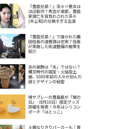
『豊臣兄弟！』茶々＝悪女は
ほぼ創作？秀吉が溺愛、豊臣
家滅亡を背負わされた茶々
(井上和)の壮絶すぎる生涯
『豊臣兄弟！』で描かれた織
田信長の道普請は史実？信長
が実施した街道整備の施策を
紹介
あの装飾は「炎」ではない？
縄文時代の国宝・火焔型土
器、5000年前の人々が刻んだ
謎とデザインの秘密
鳩サブレーの豊島屋が『鳩の
日』（8月10日）限定グッズ
詳細を発表！今年はシリコン
ポーチ「はとっこ」
土偶なりきりパーカーも！青