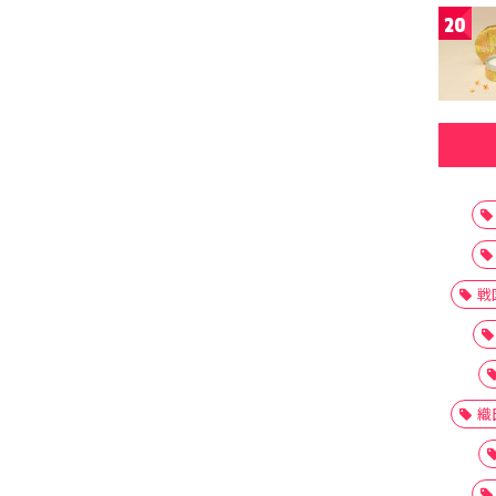
20
戦
織