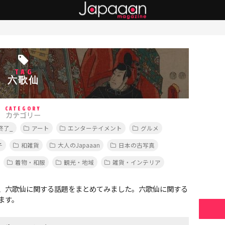
TAG
六歌仙
CATEGORY
カテゴリー
終了_
アート
エンターテイメント
グルメ
子
和雑貨
大人のJapaaan
日本の古写真
着物・和服
観光・地域
雑貨・インテリア
、六歌仙に関する話題をまとめてみました。六歌仙に関する
ます。