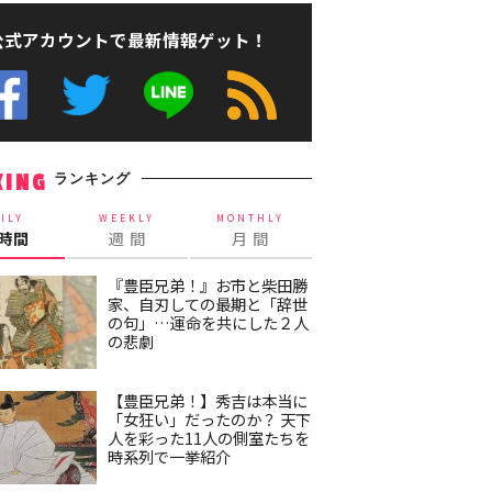
公式アカウントで最新情報ゲット！
ランキング
KING
ILY
WEEKLY
MONTHLY
4時間
週 間
月 間
『豊臣兄弟！』お市と柴田勝
家、自刃しての最期と「辞世
の句」…運命を共にした２人
の悲劇
【豊臣兄弟！】秀吉は本当に
「女狂い」だったのか？ 天下
人を彩った11人の側室たちを
時系列で一挙紹介