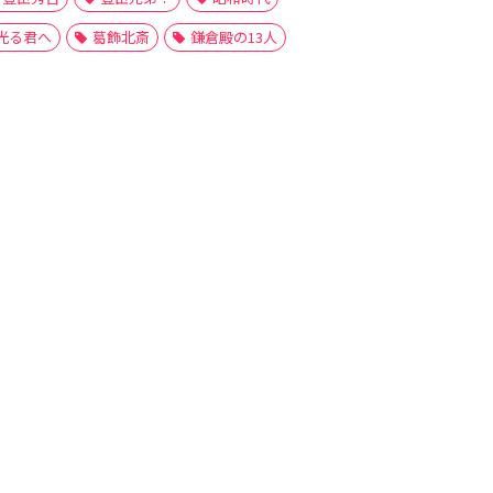
光る君へ
葛飾北斎
鎌倉殿の13人