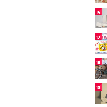
16
17
18
19