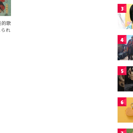
3
表的歌
スられ
4
5
6