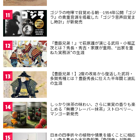
ゴジラの咆哮で目覚める朝…1954年公開『ゴジ
11
ラ』の貴重音源を搭載した「ゴジラ音声目覚ま
し時計」が新発売
『豊臣兄弟！』で萩原護が演じる武将・小堀正
12
次とは？秀長・秀吉・家康が重用、“出家を重
ねた実務派”の生涯
【豊臣兄弟！】2度の改易から復活した武将・
13
多賀秀種とは？豊臣秀長に仕えた半年間と波乱
の生涯
しっかり抹茶の味わい、さらに果実の香りも楽
14
しめる「無糖フレーバー抹茶」ストロベリー、
マンゴー新発売
日本の四季折々の植物や情景を描くことに相応
15
しい色を集めた水彩色鉛筆『色辞典』が新発