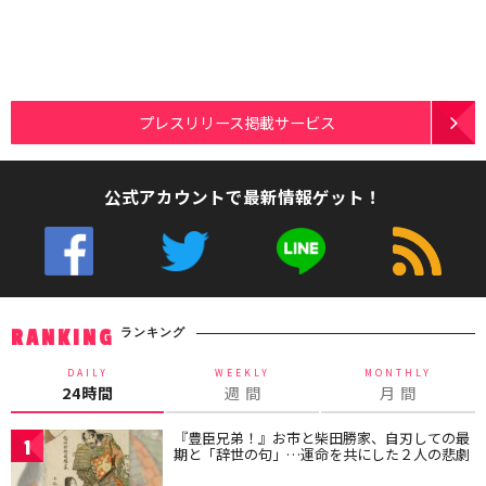
プレスリリース掲載サービス
公式アカウントで最新情報ゲット！
ランキング
RANKING
DAILY
WEEKLY
MONTHLY
24時間
週 間
月 間
『豊臣兄弟！』お市と柴田勝家、自刃しての最
1
期と「辞世の句」…運命を共にした２人の悲劇