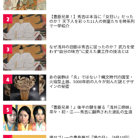
【豊臣兄弟！】秀吉は本当に「女狂い」だった
2
のか？ 天下人を彩った11人の側室たちを時系列
で一挙紹介
なぜ浅井の旧臣は秀吉に従ったのか？ 武力を使
3
わず“自分の味方”に変えた裏工作の技法とは
あの装飾は「炎」ではない？縄文時代の国宝・
4
火焔型土器、5000年前の人々が刻んだ謎とデザ
インの秘密
『豊臣兄弟！』後半の鍵を握る「浅井三姉妹」
5
茶々・初・江——秀吉に翻弄された波乱の生涯
鳩サブレーの豊島屋が『鳩の日』（8月10日）