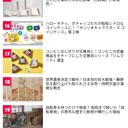
売！
ハローキティ、ポチャッコたちが昭和レトロな
16
コインケースに！「サンリオキャラクターズ コ
インケース」第２弾
コンビニおにぎりが文房具に！コンビニの定番
17
商品をモチーフにした文房具シリーズ『ジムマ
ート』誕生
世界遺産決定で脚光！日本初の巨大都城・藤原
18
京を創り上げた知られざる女帝・持統天皇の凄
絶な執念
自転車を持つだけで税金？ 昭和まで続いた「自
19
転車税」の意外な歴史と脱税が横行した理由