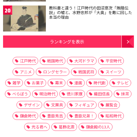
教科書と違う！江戸時代の田沼意次「賄賂伝
20
説」の嘘と、水野忠邦が「大奥」を敵に回した
本当の理由
ランキングを表示
江戸時代
戦国時代
大河ドラマ
平安時代
アニメ
ロングセラー
戦国武将
スイーツ
雑学
お菓子
幕末
漫画
時代劇
テレビ
べらぼう
明治時代
徳川家康
織田信長
抹茶
デザイン
文房具
フィギュア
展覧会
鎌倉時代
豊臣秀吉
豊臣兄弟！
昭和時代
光る君へ
葛飾北斎
鎌倉殿の13人