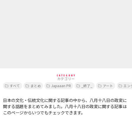
CATEGORY
カテゴリー
すべて
まとめ
Japaaan PR
_終了_
アート
エン
日本の文化・伝統文化に関する記事の中から、八月十八日の政変に
関する話題をまとめてみました。八月十八日の政変に関する記事は
このページからいつでもチェックできます。