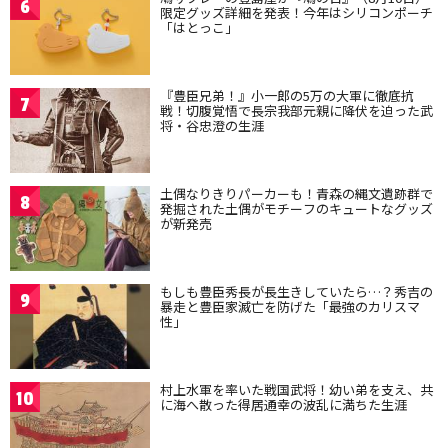
6
限定グッズ詳細を発表！今年はシリコンポーチ
「はとっこ」
『豊臣兄弟！』小一郎の5万の大軍に徹底抗
7
戦！切腹覚悟で長宗我部元親に降伏を迫った武
将・谷忠澄の生涯
土偶なりきりパーカーも！青森の縄文遺跡群で
8
発掘された土偶がモチーフのキュートなグッズ
が新発売
もしも豊臣秀長が長生きしていたら…？秀吉の
9
暴走と豊臣家滅亡を防げた「最強のカリスマ
性」
村上水軍を率いた戦国武将！幼い弟を支え、共
10
に海へ散った得居通幸の波乱に満ちた生涯