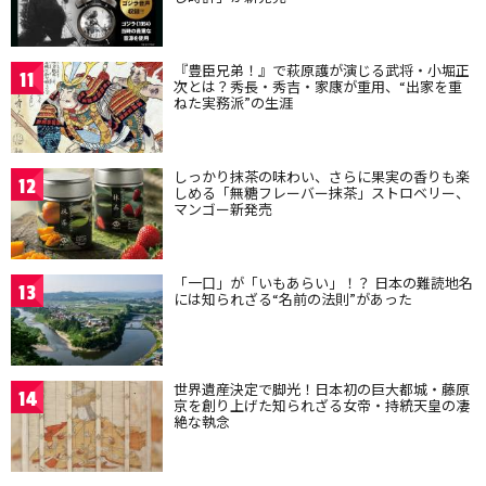
『豊臣兄弟！』で萩原護が演じる武将・小堀正
11
次とは？秀長・秀吉・家康が重用、“出家を重
ねた実務派”の生涯
しっかり抹茶の味わい、さらに果実の香りも楽
12
しめる「無糖フレーバー抹茶」ストロベリー、
マンゴー新発売
「一口」が「いもあらい」！？ 日本の難読地名
13
には知られざる“名前の法則”があった
世界遺産決定で脚光！日本初の巨大都城・藤原
14
京を創り上げた知られざる女帝・持統天皇の凄
絶な執念