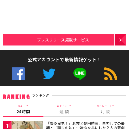
プレスリリース掲載サービス
公式アカウントで最新情報ゲット！
ランキング
RANKING
DAILY
WEEKLY
MONTHLY
24時間
週 間
月 間
『豊臣兄弟！』お市と柴田勝家、自刃しての最
1
期と「辞世の句」…運命を共にした２人の悲劇