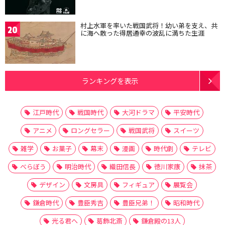
村上水軍を率いた戦国武将！幼い弟を支え、共
20
に海へ散った得居通幸の波乱に満ちた生涯
ランキングを表示
江戸時代
戦国時代
大河ドラマ
平安時代
アニメ
ロングセラー
戦国武将
スイーツ
雑学
お菓子
幕末
漫画
時代劇
テレビ
べらぼう
明治時代
織田信長
徳川家康
抹茶
デザイン
文房具
フィギュア
展覧会
鎌倉時代
豊臣秀吉
豊臣兄弟！
昭和時代
光る君へ
葛飾北斎
鎌倉殿の13人