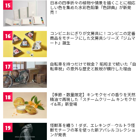
日本の四季折々の植物や情景を描くことに相応
15
しい色を集めた水彩色鉛筆『色辞典』が新発
売！
コンビニおにぎりが文房具に！コンビニの定番
16
商品をモチーフにした文房具シリーズ『ジムマ
ート』誕生
自転車を持つだけで税金？ 昭和まで続いた「自
17
転車税」の意外な歴史と脱税が横行した理由
【季節・数量限定】キンモクセイの香りを天然
18
精油で再現した「スチームクリーム キンモクセ
イ&茶」新登場
怪獣革を纏う！ダダ、エレキング…ウルトラ怪
19
獣モチーフの革を使った新アパレルコレクショ
ンが発表