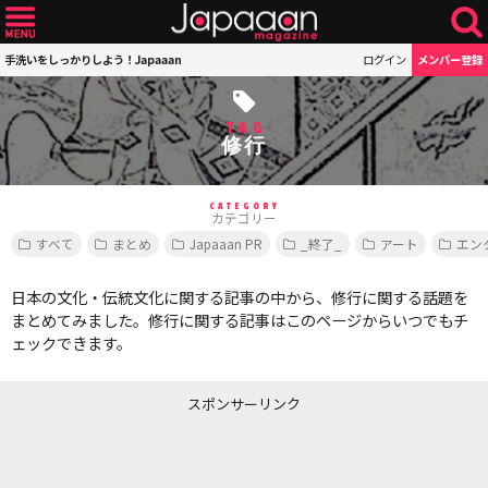
手洗いをしっかりしよう！Japaaan
ログイン
メンバー登録
TAG
修行
CATEGORY
カテゴリー
すべて
まとめ
Japaaan PR
_終了_
アート
エン
日本の文化・伝統文化に関する記事の中から、修行に関する話題を
まとめてみました。修行に関する記事はこのページからいつでもチ
ェックできます。
スポンサーリンク