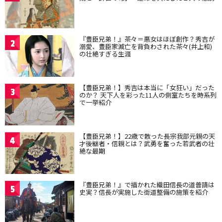
『豊臣兄弟！』茶々＝悪女はほぼ創作？秀吉が
2
溺愛、豊臣家滅亡を背負わされた茶々(井上和)
の壮絶すぎる生涯
【豊臣兄弟！】秀吉は本当に「女狂い」だった
3
のか？ 天下人を彩った11人の側室たちを時系列
で一挙紹介
【豊臣兄弟！】22歳で散った長宗我部元親の天
4
才後継者・信親とは？武勇を奮った若武者の壮
絶な最期
『豊臣兄弟！』で描かれた織田信長の道普請は
5
史実？信長が実施した街道整備の施策を紹介