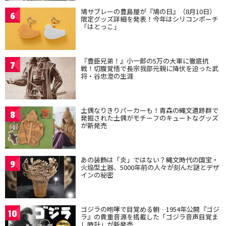
鳩サブレーの豊島屋が『鳩の日』（8月10日）
6
限定グッズ詳細を発表！今年はシリコンポーチ
「はとっこ」
『豊臣兄弟！』小一郎の5万の大軍に徹底抗
7
戦！切腹覚悟で長宗我部元親に降伏を迫った武
将・谷忠澄の生涯
土偶なりきりパーカーも！青森の縄文遺跡群で
8
発掘された土偶がモチーフのキュートなグッズ
が新発売
あの装飾は「炎」ではない？縄文時代の国宝・
9
火焔型土器、5000年前の人々が刻んだ謎とデザ
インの秘密
ゴジラの咆哮で目覚める朝…1954年公開『ゴジ
10
ラ』の貴重音源を搭載した「ゴジラ音声目覚ま
し時計」が新発売