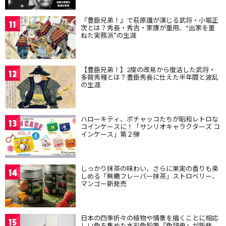
『豊臣兄弟！』で萩原護が演じる武将・小堀正
11
次とは？秀長・秀吉・家康が重用、“出家を重
ねた実務派”の生涯
【豊臣兄弟！】2度の改易から復活した武将・
12
多賀秀種とは？豊臣秀長に仕えた半年間と波乱
の生涯
ハローキティ、ポチャッコたちが昭和レトロな
13
コインケースに！「サンリオキャラクターズ コ
インケース」第２弾
しっかり抹茶の味わい、さらに果実の香りも楽
14
しめる「無糖フレーバー抹茶」ストロベリー、
マンゴー新発売
日本の四季折々の植物や情景を描くことに相応
15
しい色を集めた水彩色鉛筆『色辞典』が新発