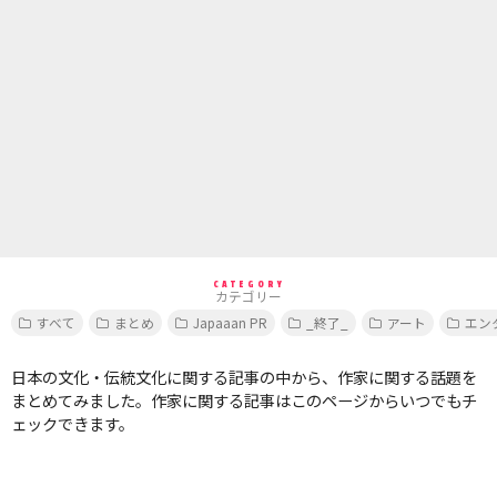
CATEGORY
カテゴリー
すべて
まとめ
Japaaan PR
_終了_
アート
エン
日本の文化・伝統文化に関する記事の中から、作家に関する話題を
まとめてみました。作家に関する記事はこのページからいつでもチ
ェックできます。