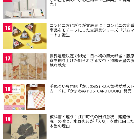
売！
コンビニおにぎりが文房具に！コンビニの定番
16
商品をモチーフにした文房具シリーズ『ジムマ
ート』誕生
世界遺産決定で脚光！日本初の巨大都城・藤原
17
京を創り上げた知られざる女帝・持統天皇の凄
絶な執念
手ぬぐい専門店「かまわぬ」の人気柄がポスト
18
カードに『かまわぬ POSTCARD BOOK』発売
教科書と違う！江戸時代の田沼意次「賄賂伝
19
説」の嘘と、水野忠邦が「大奥」を敵に回した
本当の理由