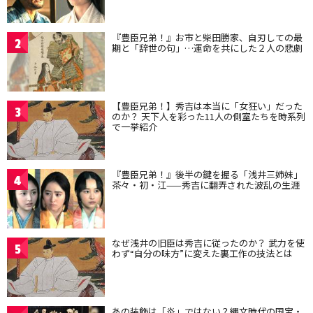
『豊臣兄弟！』お市と柴田勝家、自刃しての最
2
期と「辞世の句」…運命を共にした２人の悲劇
【豊臣兄弟！】秀吉は本当に「女狂い」だった
3
のか？ 天下人を彩った11人の側室たちを時系列
で一挙紹介
『豊臣兄弟！』後半の鍵を握る「浅井三姉妹」
4
茶々・初・江——秀吉に翻弄された波乱の生涯
なぜ浅井の旧臣は秀吉に従ったのか？ 武力を使
5
わず“自分の味方”に変えた裏工作の技法とは
あの装飾は「炎」ではない？縄文時代の国宝・