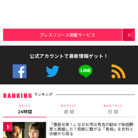
プレスリリース掲載サービス
公式アカウントで最新情報ゲット！
ランキング
RANKING
DAILY
WEEKLY
MONTHLY
24時間
週 間
月 間
『豊臣兄弟！』なぜお市は秀吉の勧めで柴田勝
1
家と再婚した？悲劇に繋がる「真相」を史料と
伏線から探る