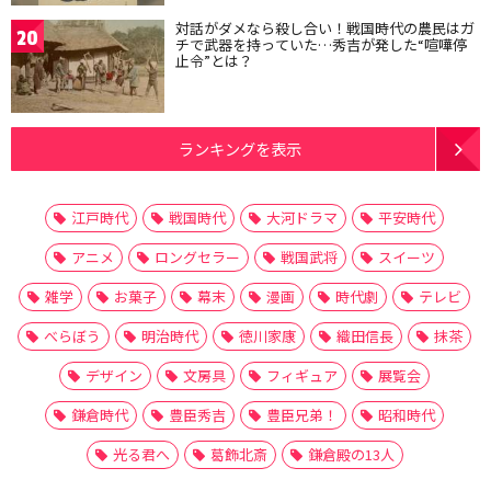
対話がダメなら殺し合い！戦国時代の農民はガ
20
チで武器を持っていた…秀吉が発した“喧嘩停
止令”とは？
ランキングを表示
江戸時代
戦国時代
大河ドラマ
平安時代
アニメ
ロングセラー
戦国武将
スイーツ
雑学
お菓子
幕末
漫画
時代劇
テレビ
べらぼう
明治時代
徳川家康
織田信長
抹茶
デザイン
文房具
フィギュア
展覧会
鎌倉時代
豊臣秀吉
豊臣兄弟！
昭和時代
光る君へ
葛飾北斎
鎌倉殿の13人