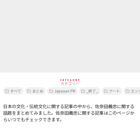
CATEGORY
カテゴリー
すべて
まとめ
Japaaan PR
_終了_
アート
エン
日本の文化・伝統文化に関する記事の中から、佐奈田義忠に関する
話題をまとめてみました。佐奈田義忠に関する記事はこのページか
らいつでもチェックできます。