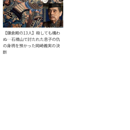
【鎌倉殿の13人】殺しても構わ
ぬ…石橋山で討たれた息子の仇
の身柄を預かった岡崎義実の決
断