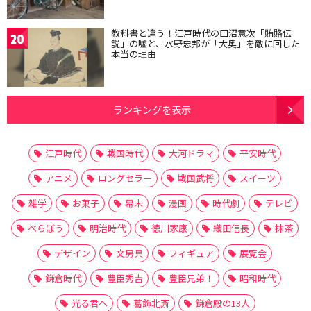
教科書と違う！江戸時代の田沼意次「賄賂伝
20
説」の嘘と、水野忠邦が「大奥」を敵に回した
本当の理由
ランキングを表示
江戸時代
戦国時代
大河ドラマ
平安時代
アニメ
ロングセラー
戦国武将
スイーツ
雑学
お菓子
幕末
漫画
時代劇
テレビ
べらぼう
明治時代
徳川家康
織田信長
抹茶
デザイン
文房具
フィギュア
展覧会
鎌倉時代
豊臣秀吉
豊臣兄弟！
昭和時代
光る君へ
葛飾北斎
鎌倉殿の13人