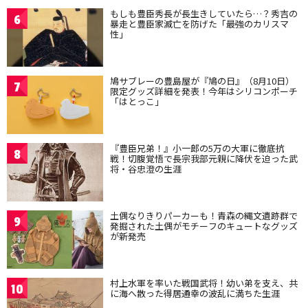
もしも豊臣秀長が長生きしていたら…？秀吉の
6
暴走と豊臣家滅亡を防げた「最強のカリスマ
性」
鳩サブレーの豊島屋が『鳩の日』（8月10日）
7
限定グッズ詳細を発表！今年はシリコンポーチ
「はとっこ」
『豊臣兄弟！』小一郎の5万の大軍に徹底抗
8
戦！切腹覚悟で長宗我部元親に降伏を迫った武
将・谷忠澄の生涯
土偶なりきりパーカーも！青森の縄文遺跡群で
9
発掘された土偶がモチーフのキュートなグッズ
が新発売
村上水軍を率いた戦国武将！幼い弟を支え、共
10
に海へ散った得居通幸の波乱に満ちた生涯