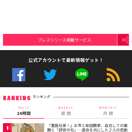
プレスリリース掲載サービス
公式アカウントで最新情報ゲット！
ランキング
RANKING
DAILY
WEEKLY
MONTHLY
24時間
週 間
月 間
『豊臣兄弟！』お市と柴田勝家、自刃しての最
1
期と「辞世の句」…運命を共にした２人の悲劇