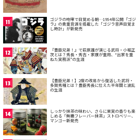
ゴジラの咆哮で目覚める朝…1954年公開『ゴジ
11
ラ』の貴重音源を搭載した「ゴジラ音声目覚ま
し時計」が新発売
『豊臣兄弟！』で萩原護が演じる武将・小堀正
12
次とは？秀長・秀吉・家康が重用、“出家を重
ねた実務派”の生涯
【豊臣兄弟！】2度の改易から復活した武将・
13
多賀秀種とは？豊臣秀長に仕えた半年間と波乱
の生涯
しっかり抹茶の味わい、さらに果実の香りも楽
14
しめる「無糖フレーバー抹茶」ストロベリー、
マンゴー新発売