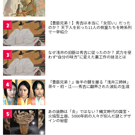
【豊臣兄弟！】秀吉は本当に「女狂い」だった
2
のか？ 天下人を彩った11人の側室たちを時系列
で一挙紹介
なぜ浅井の旧臣は秀吉に従ったのか？ 武力を使
3
わず“自分の味方”に変えた裏工作の技法とは
『豊臣兄弟！』後半の鍵を握る「浅井三姉妹」
4
茶々・初・江——秀吉に翻弄された波乱の生涯
あの装飾は「炎」ではない？縄文時代の国宝・
5
火焔型土器、5000年前の人々が刻んだ謎とデザ
インの秘密