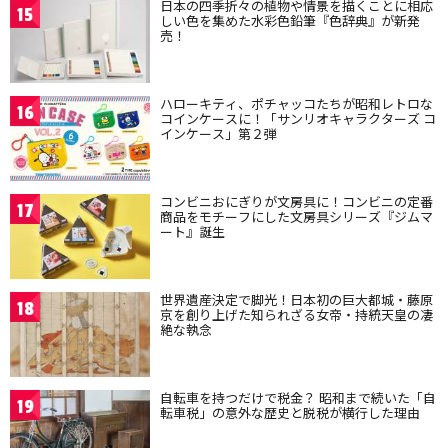
日本の四季折々の植物や情景を描くことに相応
15
しい色を集めた水彩色鉛筆『色辞典』が新発
売！
ハローキティ、ポチャッコたちが昭和レトロな
16
コインケースに！「サンリオキャラクターズ コ
インケース」第２弾
コンビニおにぎりが文房具に！コンビニの定番
17
商品をモチーフにした文房具シリーズ『ジムマ
ート』誕生
世界遺産決定で脚光！日本初の巨大都城・藤原
18
京を創り上げた知られざる女帝・持統天皇の凄
絶な執念
自転車を持つだけで税金？ 昭和まで続いた「自
19
転車税」の意外な歴史と脱税が横行した理由