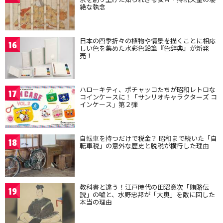
絶な執念
日本の四季折々の植物や情景を描くことに相応
16
しい色を集めた水彩色鉛筆『色辞典』が新発
売！
ハローキティ、ポチャッコたちが昭和レトロな
17
コインケースに！「サンリオキャラクターズ コ
インケース」第２弾
自転車を持つだけで税金？ 昭和まで続いた「自
18
転車税」の意外な歴史と脱税が横行した理由
教科書と違う！江戸時代の田沼意次「賄賂伝
19
説」の嘘と、水野忠邦が「大奥」を敵に回した
本当の理由