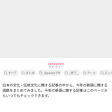
CATEGORY
カテゴリー
すべて
まとめ
Japaaan PR
_終了_
アート
エン
日本の文化・伝統文化に関する記事の中から、今年の新語に関する
話題をまとめてみました。今年の新語に関する記事はこのページか
らいつでもチェックできます。