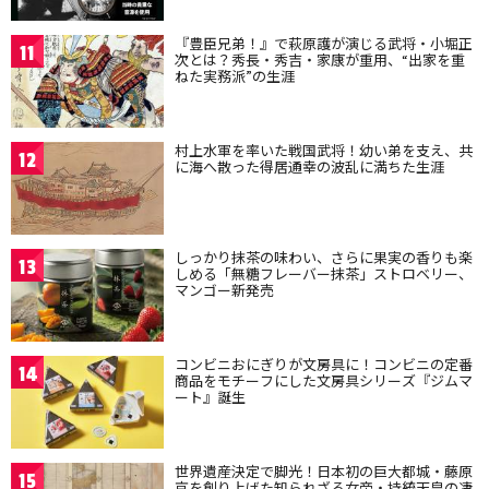
『豊臣兄弟！』で萩原護が演じる武将・小堀正
11
次とは？秀長・秀吉・家康が重用、“出家を重
ねた実務派”の生涯
村上水軍を率いた戦国武将！幼い弟を支え、共
12
に海へ散った得居通幸の波乱に満ちた生涯
しっかり抹茶の味わい、さらに果実の香りも楽
13
しめる「無糖フレーバー抹茶」ストロベリー、
マンゴー新発売
コンビニおにぎりが文房具に！コンビニの定番
14
商品をモチーフにした文房具シリーズ『ジムマ
ート』誕生
世界遺産決定で脚光！日本初の巨大都城・藤原
15
京を創り上げた知られざる女帝・持統天皇の凄