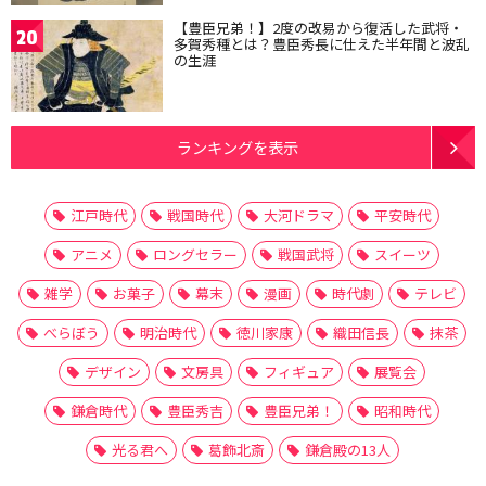
【豊臣兄弟！】2度の改易から復活した武将・
20
多賀秀種とは？豊臣秀長に仕えた半年間と波乱
の生涯
ランキングを表示
江戸時代
戦国時代
大河ドラマ
平安時代
アニメ
ロングセラー
戦国武将
スイーツ
雑学
お菓子
幕末
漫画
時代劇
テレビ
べらぼう
明治時代
徳川家康
織田信長
抹茶
デザイン
文房具
フィギュア
展覧会
鎌倉時代
豊臣秀吉
豊臣兄弟！
昭和時代
光る君へ
葛飾北斎
鎌倉殿の13人