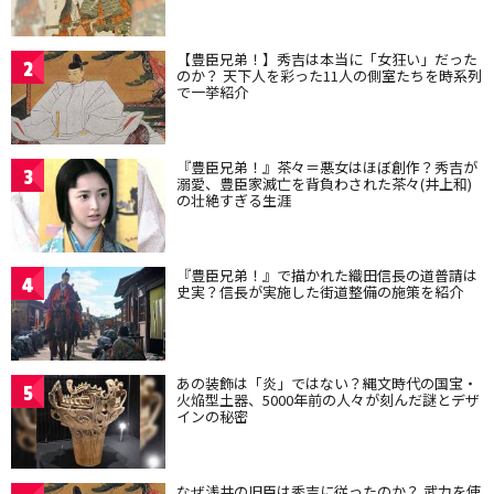
【豊臣兄弟！】秀吉は本当に「女狂い」だった
2
のか？ 天下人を彩った11人の側室たちを時系列
で一挙紹介
『豊臣兄弟！』茶々＝悪女はほぼ創作？秀吉が
3
溺愛、豊臣家滅亡を背負わされた茶々(井上和)
の壮絶すぎる生涯
『豊臣兄弟！』で描かれた織田信長の道普請は
4
史実？信長が実施した街道整備の施策を紹介
あの装飾は「炎」ではない？縄文時代の国宝・
5
火焔型土器、5000年前の人々が刻んだ謎とデザ
インの秘密
なぜ浅井の旧臣は秀吉に従ったのか？ 武力を使