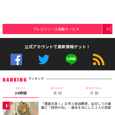
プレスリリース掲載サービス
公式アカウントで最新情報ゲット！
ランキング
RANKING
DAILY
WEEKLY
MONTHLY
24時間
週 間
月 間
『豊臣兄弟！』お市と柴田勝家、自刃しての最
1
期と「辞世の句」…運命を共にした２人の悲劇