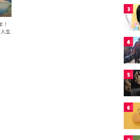
3
年！
が人生
4
5
6