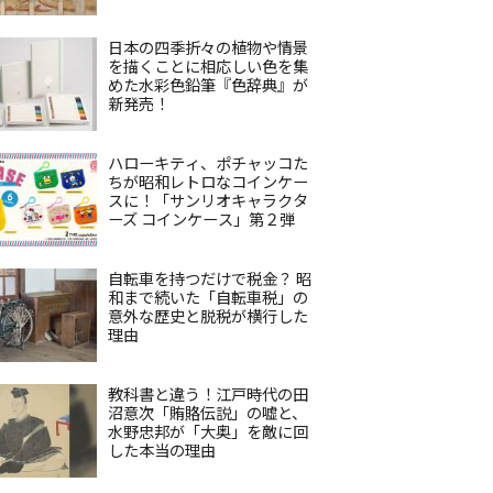
日本の四季折々の植物や情景
を描くことに相応しい色を集
めた水彩色鉛筆『色辞典』が
新発売！
ハローキティ、ポチャッコた
ちが昭和レトロなコインケー
スに！「サンリオキャラクタ
ーズ コインケース」第２弾
自転車を持つだけで税金？ 昭
和まで続いた「自転車税」の
意外な歴史と脱税が横行した
理由
教科書と違う！江戸時代の田
沼意次「賄賂伝説」の嘘と、
水野忠邦が「大奥」を敵に回
した本当の理由