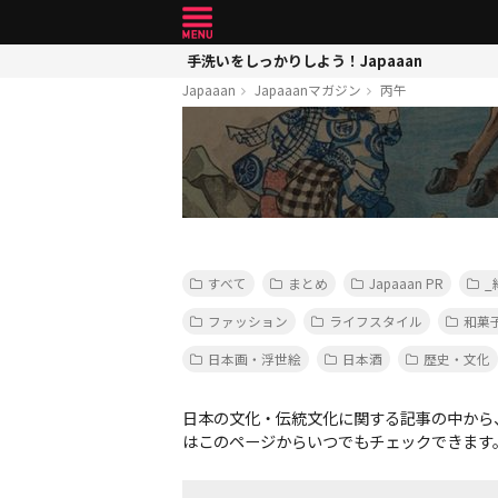
手洗いをしっかりしよう！Japaaan
Japaaan
Japaaanマガジン
丙午
すべて
まとめ
Japaaan PR
_
ファッション
ライフスタイル
和菓
日本画・浮世絵
日本酒
歴史・文化
日本の文化・伝統文化に関する記事の中から
はこのページからいつでもチェックできます