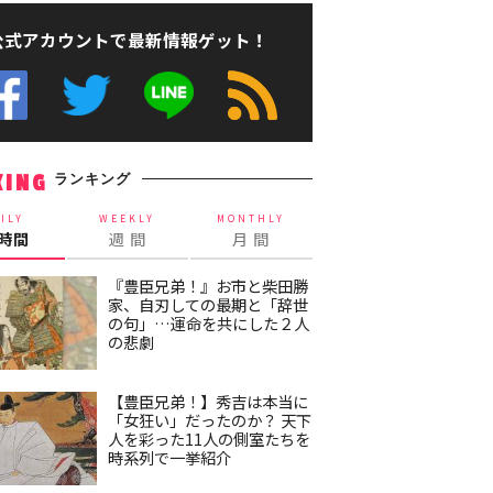
公式アカウントで最新情報ゲット！
ランキング
KING
ILY
WEEKLY
MONTHLY
4時間
週 間
月 間
『豊臣兄弟！』お市と柴田勝
家、自刃しての最期と「辞世
の句」…運命を共にした２人
の悲劇
【豊臣兄弟！】秀吉は本当に
「女狂い」だったのか？ 天下
人を彩った11人の側室たちを
時系列で一挙紹介