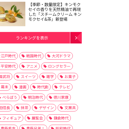
【季節・数量限定】キンモク
セイの香りを天然精油で再現
した「スチームクリーム キン
モクセイ&茶」新登場
ランキングを表示
江戸時代
戦国時代
大河ドラマ
平安時代
アニメ
ロングセラー
国武将
スイーツ
雑学
お菓子
幕末
漫画
時代劇
テレビ
べらぼう
明治時代
徳川家康
田信長
抹茶
デザイン
文房具
フィギュア
展覧会
鎌倉時代
豊臣秀吉
豊臣兄弟！
昭和時代