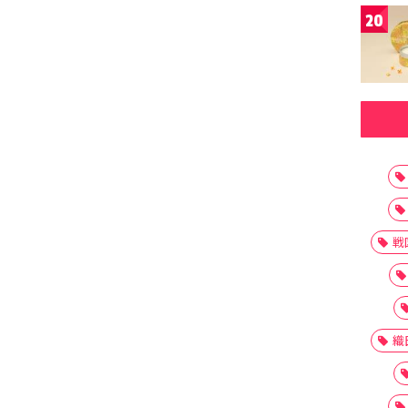
20
戦
織