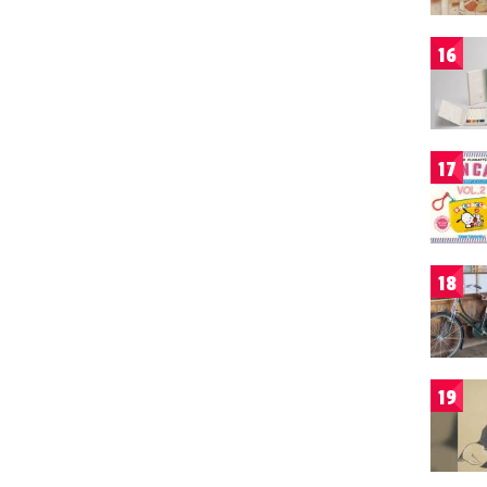
16
17
18
19