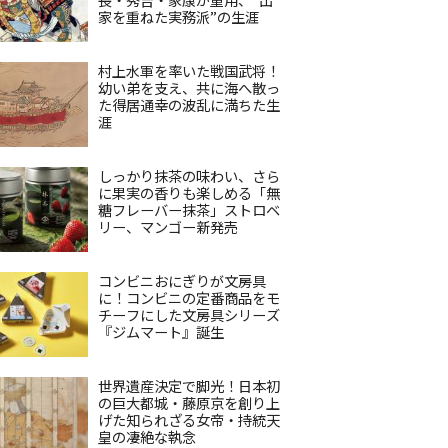
家を重ねた実務派”の生涯
村上水軍を率いた戦国武将！
幼い弟を支え、共に海へ散っ
た得居通幸の波乱に満ちた生
涯
しっかり抹茶の味わい、さら
に果実の香りも楽しめる「無
糖フレーバー抹茶」ストロベ
リー、マンゴー新発売
コンビニおにぎりが文房具
に！コンビニの定番商品をモ
チーフにした文房具シリーズ
『ジムマート』誕生
世界遺産決定で脚光！日本初
の巨大都城・藤原京を創り上
げた知られざる女帝・持統天
皇の凄絶な執念