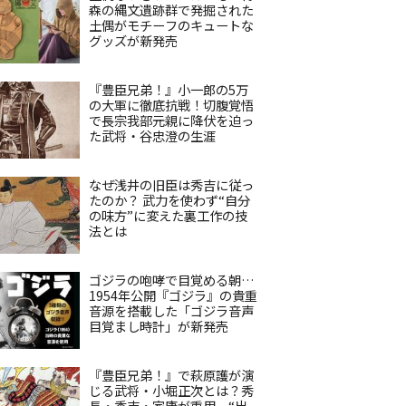
森の縄文遺跡群で発掘された
土偶がモチーフのキュートな
グッズが新発売
『豊臣兄弟！』小一郎の5万
の大軍に徹底抗戦！切腹覚悟
で長宗我部元親に降伏を迫っ
た武将・谷忠澄の生涯
なぜ浅井の旧臣は秀吉に従っ
たのか？ 武力を使わず“自分
の味方”に変えた裏工作の技
法とは
ゴジラの咆哮で目覚める朝…
1954年公開『ゴジラ』の貴重
音源を搭載した「ゴジラ音声
目覚まし時計」が新発売
『豊臣兄弟！』で萩原護が演
じる武将・小堀正次とは？秀
長・秀吉・家康が重用、“出