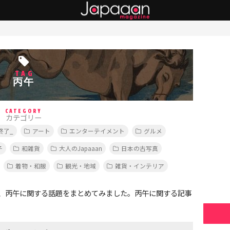
TAG
丙午
CATEGORY
カテゴリー
終了_
アート
エンターテイメント
グルメ
子
和雑貨
大人のJapaaan
日本の古写真
着物・和服
観光・地域
雑貨・インテリア
、丙午に関する話題をまとめてみました。丙午に関する記事
。