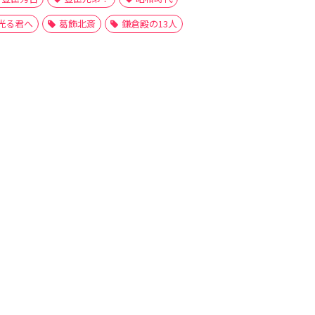
光る君へ
葛飾北斎
鎌倉殿の13人