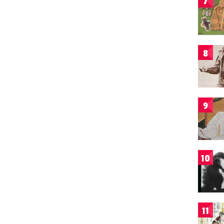
7
8
9
10
11