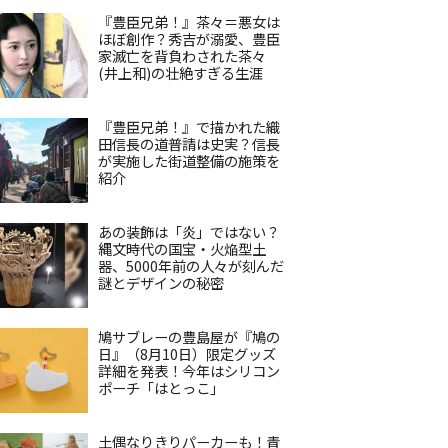
『豊臣兄弟！』茶々＝悪女は
ほぼ創作？秀吉が溺愛、豊臣
家滅亡を背負わされた茶々
(井上和)の壮絶すぎる生涯
『豊臣兄弟！』で描かれた織
田信長の道普請は史実？信長
が実施した街道整備の施策を
紹介
あの装飾は「炎」ではない？
縄文時代の国宝・火焔型土
器、5000年前の人々が刻んだ
謎とデザインの秘密
鳩サブレーの豊島屋が『鳩の
日』（8月10日）限定グッズ
詳細を発表！今年はシリコン
ポーチ「はとっこ」
土偶なりきりパーカーも！青