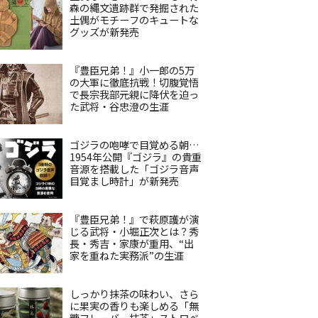
森の縄文遺跡群で発掘された
土偶がモチーフのキュートな
グッズが新発売
『豊臣兄弟！』小一郎の5万
の大軍に徹底抗戦！切腹覚悟
で長宗我部元親に降伏を迫っ
た武将・谷忠澄の生涯
ゴジラの咆哮で目覚める朝…
1954年公開『ゴジラ』の貴重
音源を搭載した「ゴジラ音声
目覚まし時計」が新発売
『豊臣兄弟！』で萩原護が演
じる武将・小堀正次とは？秀
長・秀吉・家康が重用、“出
家を重ねた実務派”の生涯
しっかり抹茶の味わい、さら
に果実の香りも楽しめる「無
糖フレーバー抹茶」ストロベ