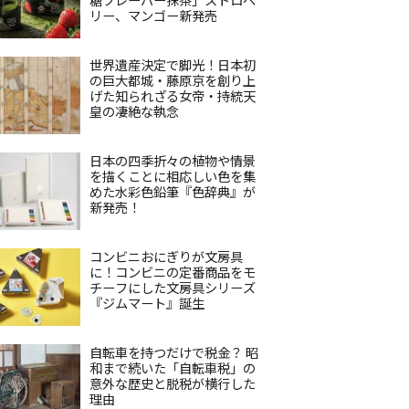
リー、マンゴー新発売
世界遺産決定で脚光！日本初
の巨大都城・藤原京を創り上
げた知られざる女帝・持統天
皇の凄絶な執念
日本の四季折々の植物や情景
を描くことに相応しい色を集
めた水彩色鉛筆『色辞典』が
新発売！
コンビニおにぎりが文房具
に！コンビニの定番商品をモ
チーフにした文房具シリーズ
『ジムマート』誕生
自転車を持つだけで税金？ 昭
和まで続いた「自転車税」の
意外な歴史と脱税が横行した
理由