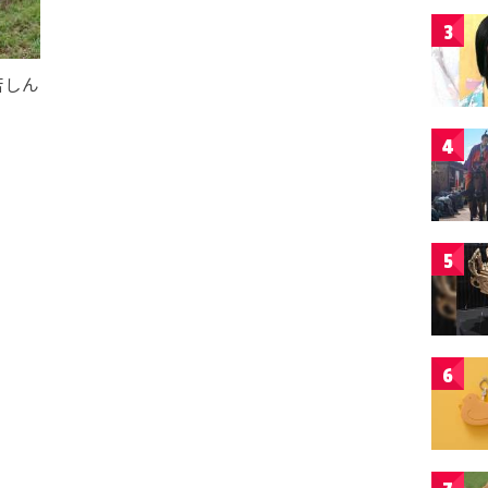
3
苦しん
4
5
6