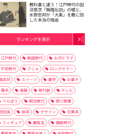
教科書と違う！江戸時代の田
沼意次「賄賂伝説」の嘘と、
水野忠邦が「大奥」を敵に回
した本当の理由
ランキングを表示
江戸時代
戦国時代
大河ドラマ
平安時代
アニメ
ロングセラー
国武将
スイーツ
雑学
お菓子
幕末
漫画
時代劇
テレビ
べらぼう
明治時代
徳川家康
田信長
抹茶
デザイン
文房具
フィギュア
展覧会
鎌倉時代
豊臣秀吉
豊臣兄弟！
昭和時代