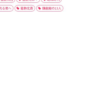
光る君へ
葛飾北斎
鎌倉殿の13人