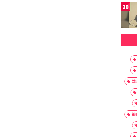
20
戦
織