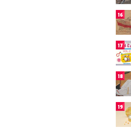
16
17
18
19