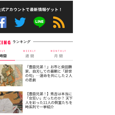
公式アカウントで最新情報ゲット！
ランキング
KING
ILY
WEEKLY
MONTHLY
4時間
週 間
月 間
『豊臣兄弟！』お市と柴田勝
家、自刃しての最期と「辞世
の句」…運命を共にした２人
の悲劇
【豊臣兄弟！】秀吉は本当に
「女狂い」だったのか？ 天下
人を彩った11人の側室たちを
時系列で一挙紹介