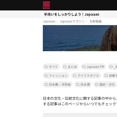
手洗いをしっかりしよう！Japaaan
Japaaan
Japaaanマガジン
与那国島
すべて
まとめ
Japaaan PR
_
ファッション
ライフスタイル
和菓
日本画・浮世絵
日本酒
歴史・文化
日本の文化・伝統文化に関する記事の中から
する記事はこのページからいつでもチェック