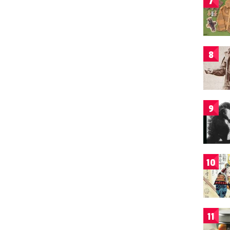
7
8
9
10
11