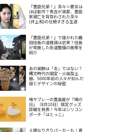
『豊臣兄弟！』茶々＝悪女は
ほぼ創作？秀吉が溺愛、豊臣
家滅亡を背負わされた茶々
(井上和)の壮絶すぎる生涯
『豊臣兄弟！』で描かれた織
田信長の道普請は史実？信長
が実施した街道整備の施策を
紹介
あの装飾は「炎」ではない？
縄文時代の国宝・火焔型土
器、5000年前の人々が刻んだ
謎とデザインの秘密
鳩サブレーの豊島屋が『鳩の
日』（8月10日）限定グッズ
詳細を発表！今年はシリコン
ポーチ「はとっこ」
土偶なりきりパーカーも！青