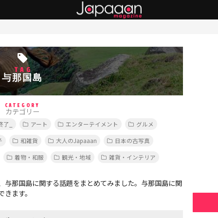
TAG
与那国島
CATEGORY
カテゴリー
終了_
アート
エンターテイメント
グルメ
子
和雑貨
大人のJapaaan
日本の古写真
着物・和服
観光・地域
雑貨・インテリア
、与那国島に関する話題をまとめてみました。与那国島に関
できます。