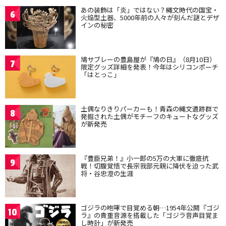
あの装飾は「炎」ではない？縄文時代の国宝・
6
火焔型土器、5000年前の人々が刻んだ謎とデザ
インの秘密
鳩サブレーの豊島屋が『鳩の日』（8月10日）
7
限定グッズ詳細を発表！今年はシリコンポーチ
「はとっこ」
土偶なりきりパーカーも！青森の縄文遺跡群で
8
発掘された土偶がモチーフのキュートなグッズ
が新発売
『豊臣兄弟！』小一郎の5万の大軍に徹底抗
9
戦！切腹覚悟で長宗我部元親に降伏を迫った武
将・谷忠澄の生涯
ゴジラの咆哮で目覚める朝…1954年公開『ゴジ
10
ラ』の貴重音源を搭載した「ゴジラ音声目覚ま
し時計」が新発売