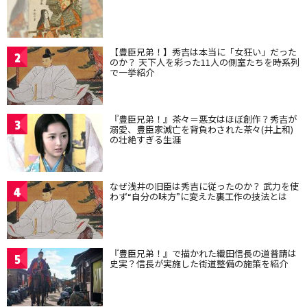
【豊臣兄弟！】秀吉は本当に「女狂い」だった
2
のか？ 天下人を彩った11人の側室たちを時系列
で一挙紹介
『豊臣兄弟！』茶々＝悪女はほぼ創作？秀吉が
3
溺愛、豊臣家滅亡を背負わされた茶々(井上和)
の壮絶すぎる生涯
なぜ浅井の旧臣は秀吉に従ったのか？ 武力を使
4
わず“自分の味方”に変えた裏工作の技法とは
『豊臣兄弟！』で描かれた織田信長の道普請は
5
史実？信長が実施した街道整備の施策を紹介