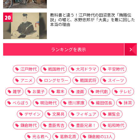
教科書と違う！江戸時代の田沼意次「賄賂伝
20
説」の嘘と、水野忠邦が「大奥」を敵に回した
本当の理由
ランキングを表示
江戸時代
戦国時代
大河ドラマ
平安時代
アニメ
ロングセラー
戦国武将
スイーツ
雑学
お菓子
幕末
漫画
時代劇
テレビ
べらぼう
明治時代
徳川家康
織田信長
抹茶
デザイン
文房具
フィギュア
展覧会
鎌倉時代
豊臣秀吉
豊臣兄弟！
昭和時代
光る君へ
葛飾北斎
鎌倉殿の13人