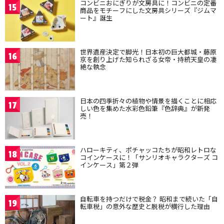
コンビニおにぎりが文房具に！コンビニの定番
15
商品をモチーフにした文房具シリーズ『ジムマ
ート』誕生
世界遺産決定で脚光！日本初の巨大都城・藤原
16
京を創り上げた知られざる女帝・持統天皇の凄
絶な執念
日本の四季折々の植物や情景を描くことに相応
17
しい色を集めた水彩色鉛筆『色辞典』が新発
売！
ハローキティ、ポチャッコたちが昭和レトロな
18
コインケースに！「サンリオキャラクターズ コ
インケース」第２弾
自転車を持つだけで税金？ 昭和まで続いた「自
19
転車税」の意外な歴史と脱税が横行した理由