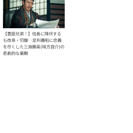
【豊臣兄弟！】信長に降伏する
も改易・切腹…足利義昭に忠義
を尽くした三淵藤英(味方良介)の
悲劇的な最期