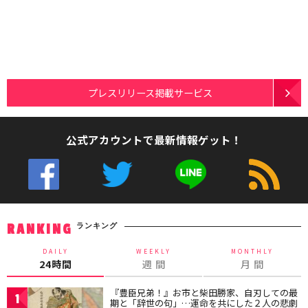
プレスリリース掲載サービス
公式アカウントで最新情報ゲット！
ランキング
RANKING
DAILY
WEEKLY
MONTHLY
24時間
週 間
月 間
『豊臣兄弟！』お市と柴田勝家、自刃しての最
1
期と「辞世の句」…運命を共にした２人の悲劇