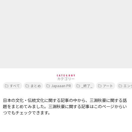
CATEGORY
カテゴリー
すべて
まとめ
Japaaan PR
_終了_
アート
エン
日本の文化・伝統文化に関する記事の中から、三淵秋豪に関する話
題をまとめてみました。三淵秋豪に関する記事はこのページからい
つでもチェックできます。