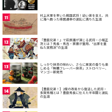
村上水軍を率いた戦国武将！幼い弟を支え、共
11
に海へ散った得居通幸の波乱に満ちた生涯
『豊臣兄弟！』で萩原護が演じる武将・小堀正
12
次とは？秀長・秀吉・家康が重用、“出家を重
ねた実務派”の生涯
しっかり抹茶の味わい、さらに果実の香りも楽
13
しめる「無糖フレーバー抹茶」ストロベリー、
マンゴー新発売
【豊臣兄弟！】2度の改易から復活した武将・
14
多賀秀種とは？豊臣秀長に仕えた半年間と波乱
の生涯