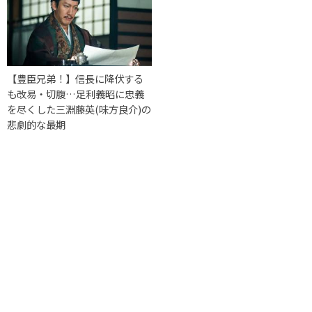
【豊臣兄弟！】信長に降伏する
も改易・切腹…足利義昭に忠義
を尽くした三淵藤英(味方良介)の
悲劇的な最期