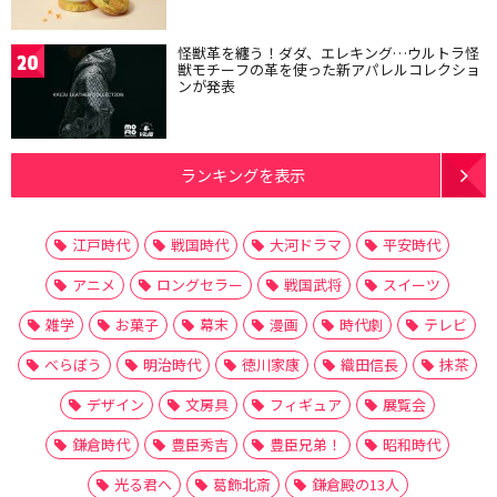
怪獣革を纏う！ダダ、エレキング…ウルトラ怪
20
獣モチーフの革を使った新アパレルコレクショ
ンが発表
ランキングを表示
江戸時代
戦国時代
大河ドラマ
平安時代
アニメ
ロングセラー
戦国武将
スイーツ
雑学
お菓子
幕末
漫画
時代劇
テレビ
べらぼう
明治時代
徳川家康
織田信長
抹茶
デザイン
文房具
フィギュア
展覧会
鎌倉時代
豊臣秀吉
豊臣兄弟！
昭和時代
光る君へ
葛飾北斎
鎌倉殿の13人