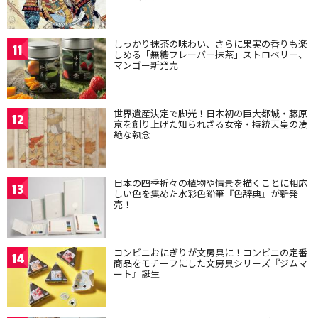
しっかり抹茶の味わい、さらに果実の香りも楽
11
しめる「無糖フレーバー抹茶」ストロベリー、
マンゴー新発売
世界遺産決定で脚光！日本初の巨大都城・藤原
12
京を創り上げた知られざる女帝・持統天皇の凄
絶な執念
日本の四季折々の植物や情景を描くことに相応
13
しい色を集めた水彩色鉛筆『色辞典』が新発
売！
コンビニおにぎりが文房具に！コンビニの定番
14
商品をモチーフにした文房具シリーズ『ジムマ
ート』誕生