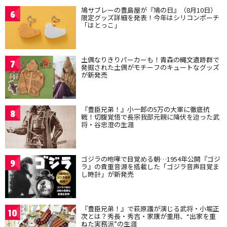
鳩サブレーの豊島屋が『鳩の日』（8月10日）
6
限定グッズ詳細を発表！今年はシリコンポーチ
「はとっこ」
土偶なりきりパーカーも！青森の縄文遺跡群で
7
発掘された土偶がモチーフのキュートなグッズ
が新発売
『豊臣兄弟！』小一郎の5万の大軍に徹底抗
8
戦！切腹覚悟で長宗我部元親に降伏を迫った武
将・谷忠澄の生涯
ゴジラの咆哮で目覚める朝…1954年公開『ゴジ
9
ラ』の貴重音源を搭載した「ゴジラ音声目覚ま
し時計」が新発売
『豊臣兄弟！』で萩原護が演じる武将・小堀正
10
次とは？秀長・秀吉・家康が重用、“出家を重
ねた実務派”の生涯