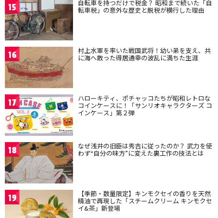
自転車を持つだけで税金？ 昭和まで続いた「自
15
転車税」の意外な歴史と脱税が横行した理由
村上水軍を率いた戦国武将！幼い弟を支え、共
16
に海へ散った得居通幸の波乱に満ちた生涯
ハローキティ、ポチャッコたちが昭和レトロな
17
コインケースに！「サンリオキャラクターズ コ
インケース」第２弾
なぜ浅井の旧臣は秀吉に従ったのか？ 武力を使
18
わず“自分の味方”に変えた裏工作の技法とは
【季節・数量限定】キンモクセイの香りを天然
19
精油で再現した「スチームクリーム キンモクセ
イ&茶」新登場