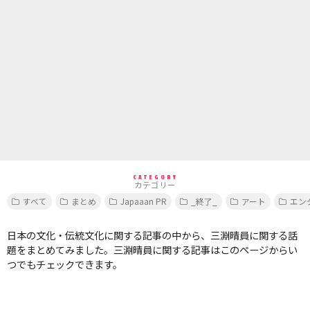
CATEGORY
カテゴリー
すべて
まとめ
Japaaan PR
_終了_
アート
エン
日本の文化・伝統文化に関する記事の中から、三淵晴員に関する話
題をまとめてみました。三淵晴員に関する記事はこのページからい
つでもチェックできます。