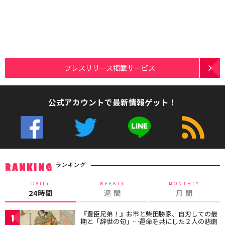
プレスリリース掲載サービス
公式アカウントで最新情報ゲット！
ランキング
RANKING
DAILY
WEEKLY
MONTHLY
24時間
週 間
月 間
『豊臣兄弟！』お市と柴田勝家、自刃しての最
1
期と「辞世の句」…運命を共にした２人の悲劇