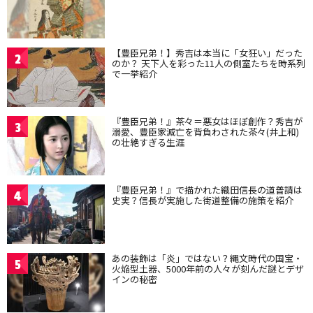
【豊臣兄弟！】秀吉は本当に「女狂い」だった
2
のか？ 天下人を彩った11人の側室たちを時系列
で一挙紹介
『豊臣兄弟！』茶々＝悪女はほぼ創作？秀吉が
3
溺愛、豊臣家滅亡を背負わされた茶々(井上和)
の壮絶すぎる生涯
『豊臣兄弟！』で描かれた織田信長の道普請は
4
史実？信長が実施した街道整備の施策を紹介
あの装飾は「炎」ではない？縄文時代の国宝・
5
火焔型土器、5000年前の人々が刻んだ謎とデザ
インの秘密