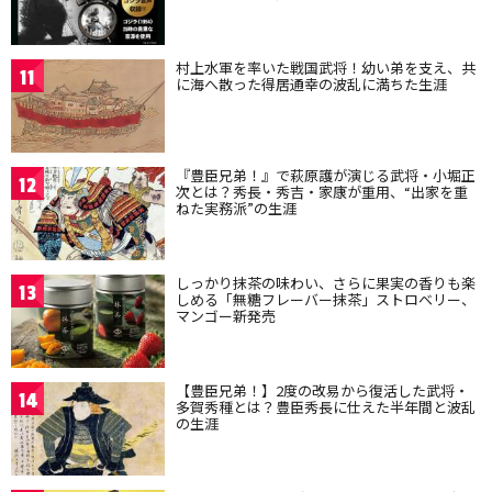
村上水軍を率いた戦国武将！幼い弟を支え、共
11
に海へ散った得居通幸の波乱に満ちた生涯
『豊臣兄弟！』で萩原護が演じる武将・小堀正
12
次とは？秀長・秀吉・家康が重用、“出家を重
ねた実務派”の生涯
しっかり抹茶の味わい、さらに果実の香りも楽
13
しめる「無糖フレーバー抹茶」ストロベリー、
マンゴー新発売
【豊臣兄弟！】2度の改易から復活した武将・
14
多賀秀種とは？豊臣秀長に仕えた半年間と波乱
の生涯