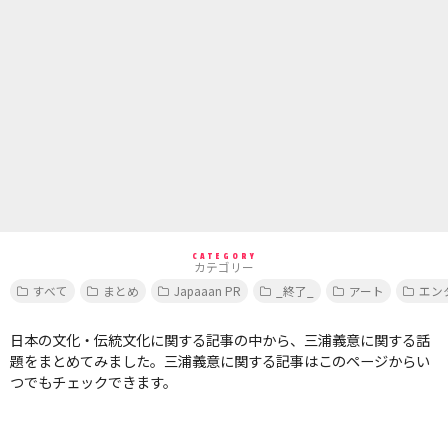
CATEGORY
カテゴリー
すべて
まとめ
Japaaan PR
_終了_
アート
エン
日本の文化・伝統文化に関する記事の中から、三浦義意に関する話
題をまとめてみました。三浦義意に関する記事はこのページからい
つでもチェックできます。