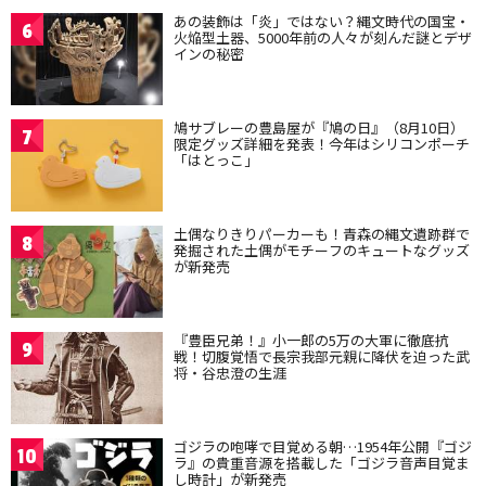
あの装飾は「炎」ではない？縄文時代の国宝・
6
火焔型土器、5000年前の人々が刻んだ謎とデザ
インの秘密
鳩サブレーの豊島屋が『鳩の日』（8月10日）
7
限定グッズ詳細を発表！今年はシリコンポーチ
「はとっこ」
土偶なりきりパーカーも！青森の縄文遺跡群で
8
発掘された土偶がモチーフのキュートなグッズ
が新発売
『豊臣兄弟！』小一郎の5万の大軍に徹底抗
9
戦！切腹覚悟で長宗我部元親に降伏を迫った武
将・谷忠澄の生涯
ゴジラの咆哮で目覚める朝…1954年公開『ゴジ
10
ラ』の貴重音源を搭載した「ゴジラ音声目覚ま
し時計」が新発売