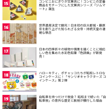
コンビニおにぎりが文房具に！コンビニの定番
15
商品をモチーフにした文房具シリーズ『ジムマ
ート』誕生
世界遺産決定で脚光！日本初の巨大都城・藤原
16
京を創り上げた知られざる女帝・持統天皇の凄
絶な執念
日本の四季折々の植物や情景を描くことに相応
17
しい色を集めた水彩色鉛筆『色辞典』が新発
売！
ハローキティ、ポチャッコたちが昭和レトロな
18
コインケースに！「サンリオキャラクターズ コ
インケース」第２弾
自転車を持つだけで税金？ 昭和まで続いた「自
19
転車税」の意外な歴史と脱税が横行した理由