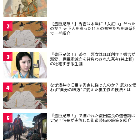
【豊臣兄弟！】秀吉は本当に「女狂い」だった
2
のか？ 天下人を彩った11人の側室たちを時系列
で一挙紹介
『豊臣兄弟！』茶々＝悪女はほぼ創作？秀吉が
3
溺愛、豊臣家滅亡を背負わされた茶々(井上和)
の壮絶すぎる生涯
なぜ浅井の旧臣は秀吉に従ったのか？ 武力を使
4
わず“自分の味方”に変えた裏工作の技法とは
『豊臣兄弟！』で描かれた織田信長の道普請は
5
史実？信長が実施した街道整備の施策を紹介