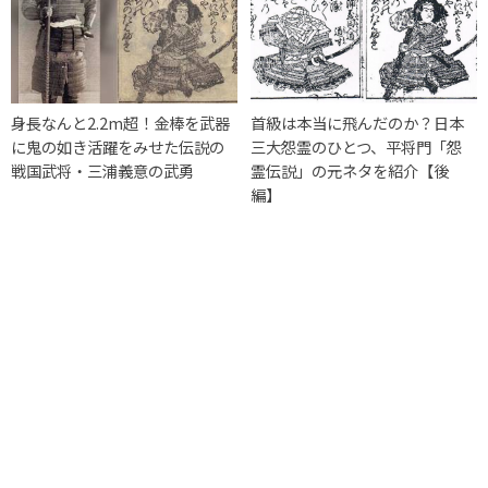
身長なんと2.2m超！金棒を武器
首級は本当に飛んだのか？日本
に鬼の如き活躍をみせた伝説の
三大怨霊のひとつ、平将門「怨
戦国武将・三浦義意の武勇
霊伝説」の元ネタを紹介【後
編】