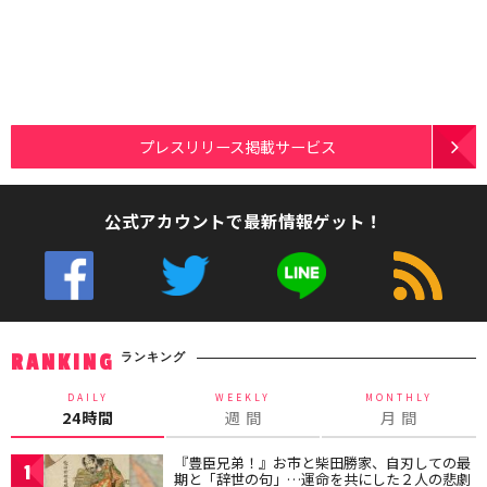
プレスリリース掲載サービス
公式アカウントで最新情報ゲット！
ランキング
RANKING
DAILY
WEEKLY
MONTHLY
24時間
週 間
月 間
『豊臣兄弟！』お市と柴田勝家、自刃しての最
1
期と「辞世の句」…運命を共にした２人の悲劇