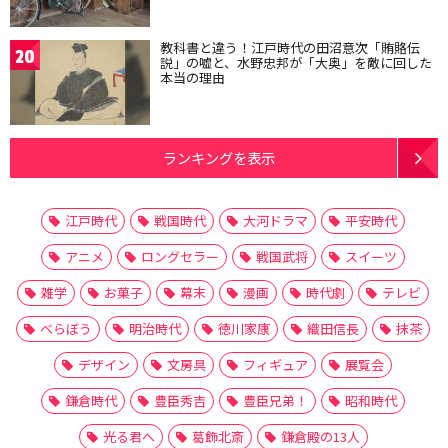
教科書と違う！江戸時代の田沼意次「賄賂伝
20
説」の嘘と、水野忠邦が「大奥」を敵に回した
本当の理由
ランキングを表示
江戸時代
戦国時代
大河ドラマ
平安時代
アニメ
ロングセラー
戦国武将
スイーツ
雑学
お菓子
幕末
漫画
時代劇
テレビ
べらぼう
明治時代
徳川家康
織田信長
抹茶
デザイン
文房具
フィギュア
展覧会
鎌倉時代
豊臣秀吉
豊臣兄弟！
昭和時代
光る君へ
葛飾北斎
鎌倉殿の13人