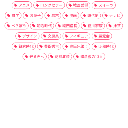
アニメ
ロングセラー
戦国武将
スイーツ
雑学
お菓子
幕末
漫画
時代劇
テレビ
べらぼう
明治時代
織田信長
徳川家康
抹茶
デザイン
文房具
フィギュア
展覧会
鎌倉時代
豊臣秀吉
豊臣兄弟！
昭和時代
光る君へ
葛飾北斎
鎌倉殿の13人