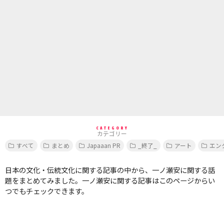
CATEGORY
カテゴリー
すべて
まとめ
Japaaan PR
_終了_
アート
エン
日本の文化・伝統文化に関する記事の中から、一ノ瀬安に関する話
題をまとめてみました。一ノ瀬安に関する記事はこのページからい
つでもチェックできます。