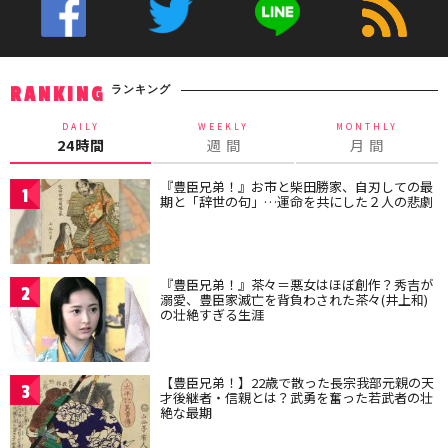
ランキング
RANKING
DAILY
WEEKLY
MONTHLY
24時間
週 間
月 間
『豊臣兄弟！』お市と柴田勝家、自刃しての最
1
期と「辞世の句」…運命を共にした２人の悲劇
『豊臣兄弟！』茶々＝悪女はほぼ創作？秀吉が
2
溺愛、豊臣家滅亡を背負わされた茶々(井上和)
の壮絶すぎる生涯
【豊臣兄弟！】22歳で散った長宗我部元親の天
3
才後継者・信親とは？武勇を奮った若武者の壮
絶な最期