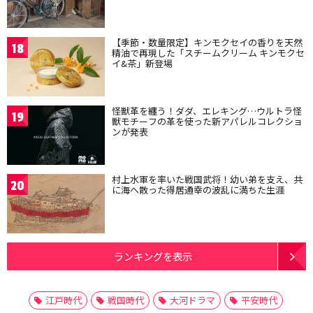
【季節・数量限定】キンモクセイの香りを天然
18
精油で再現した「スチームクリーム キンモクセ
イ&茶」新登場
怪獣革を纏う！ダダ、エレキング…ウルトラ怪
19
獣モチーフの革を使った新アパレルコレクショ
ンが発表
村上水軍を率いた戦国武将！幼い弟を支え、共
20
に海へ散った得居通幸の波乱に満ちた生涯
ランキングを表示
江戸時代
戦国時代
大河ドラマ
平安時代