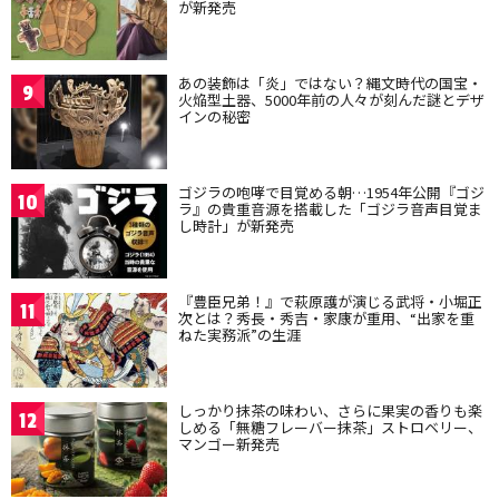
が新発売
あの装飾は「炎」ではない？縄文時代の国宝・
9
火焔型土器、5000年前の人々が刻んだ謎とデザ
インの秘密
ゴジラの咆哮で目覚める朝…1954年公開『ゴジ
10
ラ』の貴重音源を搭載した「ゴジラ音声目覚ま
し時計」が新発売
『豊臣兄弟！』で萩原護が演じる武将・小堀正
11
次とは？秀長・秀吉・家康が重用、“出家を重
ねた実務派”の生涯
しっかり抹茶の味わい、さらに果実の香りも楽
12
しめる「無糖フレーバー抹茶」ストロベリー、
マンゴー新発売