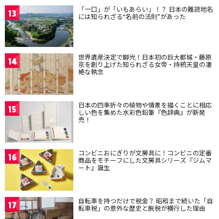
「一口」が「いもあらい」！？ 日本の難読地名
13
には知られざる“名前の法則”があった
世界遺産決定で脚光！日本初の巨大都城・藤原
14
京を創り上げた知られざる女帝・持統天皇の凄
絶な執念
日本の四季折々の植物や情景を描くことに相応
15
しい色を集めた水彩色鉛筆『色辞典』が新発
売！
コンビニおにぎりが文房具に！コンビニの定番
16
商品をモチーフにした文房具シリーズ『ジムマ
ート』誕生
自転車を持つだけで税金？ 昭和まで続いた「自
17
転車税」の意外な歴史と脱税が横行した理由