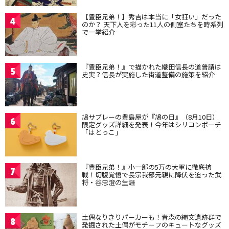
【豊臣兄弟！】秀吉は本当に「女狂い」だった
4
のか？ 天下人を彩った11人の側室たちを時系列
で一挙紹介
『豊臣兄弟！』で描かれた織田信長の道普請は
5
史実？信長が実施した街道整備の施策を紹介
鳩サブレーの豊島屋が『鳩の日』（8月10日）
6
限定グッズ詳細を発表！今年はシリコンポーチ
「はとっこ」
『豊臣兄弟！』小一郎の5万の大軍に徹底抗
7
戦！切腹覚悟で長宗我部元親に降伏を迫った武
将・谷忠澄の生涯
土偶なりきりパーカーも！青森の縄文遺跡群で
8
発掘された土偶がモチーフのキュートなグッズ