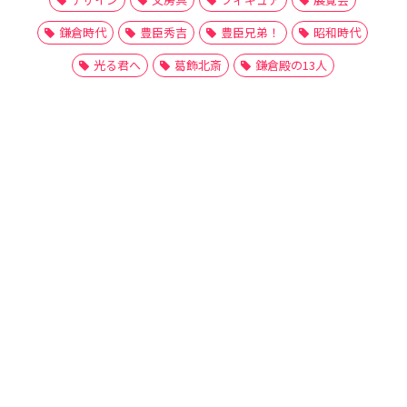
鎌倉時代
豊臣秀吉
豊臣兄弟！
昭和時代
光る君へ
葛飾北斎
鎌倉殿の13人