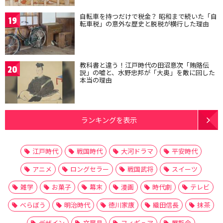
自転車を持つだけで税金？ 昭和まで続いた「自
19
転車税」の意外な歴史と脱税が横行した理由
教科書と違う！江戸時代の田沼意次「賄賂伝
20
説」の嘘と、水野忠邦が「大奥」を敵に回した
本当の理由
ランキングを表示
江戸時代
戦国時代
大河ドラマ
平安時代
アニメ
ロングセラー
戦国武将
スイーツ
雑学
お菓子
幕末
漫画
時代劇
テレビ
べらぼう
明治時代
徳川家康
織田信長
抹茶
デザイン
文房具
フィギュア
展覧会