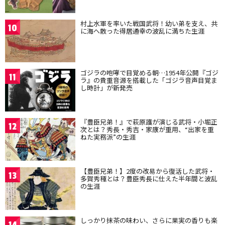
村上水軍を率いた戦国武将！幼い弟を支え、共
10
に海へ散った得居通幸の波乱に満ちた生涯
ゴジラの咆哮で目覚める朝…1954年公開『ゴジ
11
ラ』の貴重音源を搭載した「ゴジラ音声目覚ま
し時計」が新発売
『豊臣兄弟！』で萩原護が演じる武将・小堀正
12
次とは？秀長・秀吉・家康が重用、“出家を重
ねた実務派”の生涯
【豊臣兄弟！】2度の改易から復活した武将・
13
多賀秀種とは？豊臣秀長に仕えた半年間と波乱
の生涯
しっかり抹茶の味わい、さらに果実の香りも楽
14