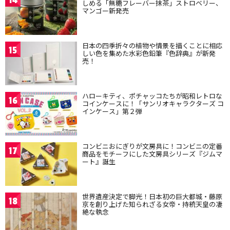
しめる「無糖フレーバー抹茶」ストロベリー、
マンゴー新発売
日本の四季折々の植物や情景を描くことに相応
15
しい色を集めた水彩色鉛筆『色辞典』が新発
売！
ハローキティ、ポチャッコたちが昭和レトロな
16
コインケースに！「サンリオキャラクターズ コ
インケース」第２弾
コンビニおにぎりが文房具に！コンビニの定番
17
商品をモチーフにした文房具シリーズ『ジムマ
ート』誕生
世界遺産決定で脚光！日本初の巨大都城・藤原
18
京を創り上げた知られざる女帝・持統天皇の凄
絶な執念