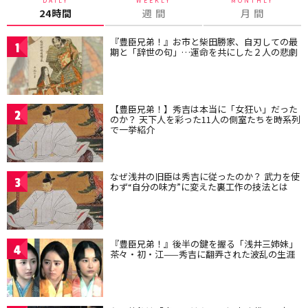
24時間
週 間
月 間
『豊臣兄弟！』お市と柴田勝家、自刃しての最
1
期と「辞世の句」…運命を共にした２人の悲劇
【豊臣兄弟！】秀吉は本当に「女狂い」だった
2
のか？ 天下人を彩った11人の側室たちを時系列
で一挙紹介
なぜ浅井の旧臣は秀吉に従ったのか？ 武力を使
3
わず“自分の味方”に変えた裏工作の技法とは
『豊臣兄弟！』後半の鍵を握る「浅井三姉妹」
4
茶々・初・江——秀吉に翻弄された波乱の生涯