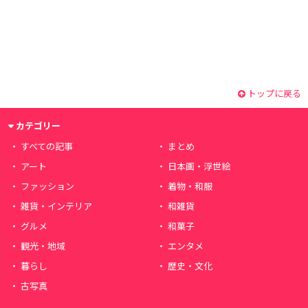
トップに戻る
カテゴリー
すべての記事
まとめ
アート
日本画・浮世絵
ファッション
着物・和服
雑貨・インテリア
和雑貨
グルメ
和菓子
観光・地域
エンタメ
暮らし
歴史・文化
古写真