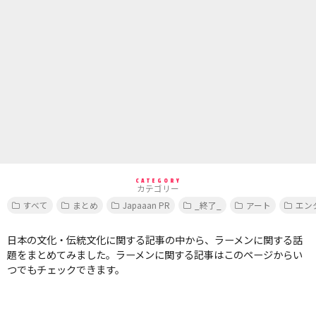
CATEGORY
カテゴリー
すべて
まとめ
Japaaan PR
_終了_
アート
エン
日本の文化・伝統文化に関する記事の中から、ラーメンに関する話
題をまとめてみました。ラーメンに関する記事はこのページからい
つでもチェックできます。