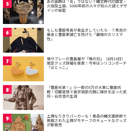
あの装飾は「炎」ではない？縄文時代の国宝・
5
火焔型土器、5000年前の人々が刻んだ謎とデザ
インの秘密
もしも豊臣秀長が長生きしていたら…？秀吉の
6
暴走と豊臣家滅亡を防げた「最強のカリスマ
性」
鳩サブレーの豊島屋が『鳩の日』（8月10日）
7
限定グッズ詳細を発表！今年はシリコンポーチ
「はとっこ」
『豊臣兄弟！』小一郎の5万の大軍に徹底抗
8
戦！切腹覚悟で長宗我部元親に降伏を迫った武
将・谷忠澄の生涯
土偶なりきりパーカーも！青森の縄文遺跡群で
9
発掘された土偶がモチーフのキュートなグッズ
が新発売