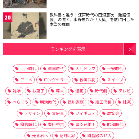
教科書と違う！江戸時代の田沼意次「賄賂伝
20
説」の嘘と、水野忠邦が「大奥」を敵に回した
本当の理由
ランキングを表示
江戸時代
戦国時代
大河ドラマ
平安時代
アニメ
ロングセラー
戦国武将
スイーツ
雑学
お菓子
幕末
漫画
時代劇
テレビ
べらぼう
明治時代
徳川家康
織田信長
抹茶
デザイン
文房具
フィギュア
展覧会
鎌倉時代
豊臣秀吉
豊臣兄弟！
昭和時代
光る君へ
葛飾北斎
鎌倉殿の13人