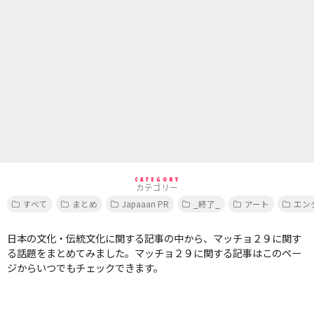
CATEGORY
カテゴリー
すべて
まとめ
Japaaan PR
_終了_
アート
エン
日本の文化・伝統文化に関する記事の中から、マッチョ２９に関す
る話題をまとめてみました。マッチョ２９に関する記事はこのペー
ジからいつでもチェックできます。