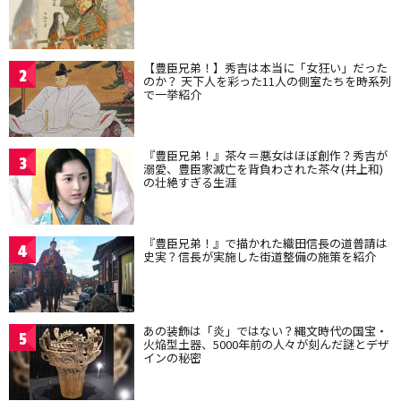
【豊臣兄弟！】秀吉は本当に「女狂い」だった
2
のか？ 天下人を彩った11人の側室たちを時系列
で一挙紹介
『豊臣兄弟！』茶々＝悪女はほぼ創作？秀吉が
3
溺愛、豊臣家滅亡を背負わされた茶々(井上和)
の壮絶すぎる生涯
『豊臣兄弟！』で描かれた織田信長の道普請は
4
史実？信長が実施した街道整備の施策を紹介
あの装飾は「炎」ではない？縄文時代の国宝・
5
火焔型土器、5000年前の人々が刻んだ謎とデザ
インの秘密