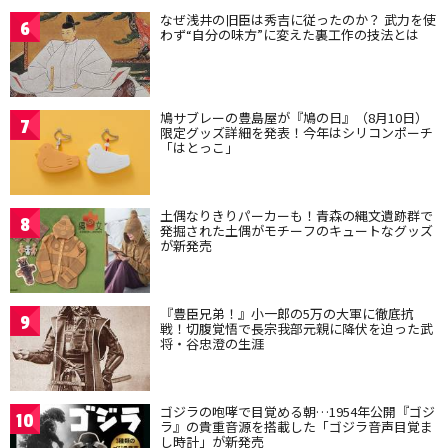
なぜ浅井の旧臣は秀吉に従ったのか？ 武力を使
6
わず“自分の味方”に変えた裏工作の技法とは
鳩サブレーの豊島屋が『鳩の日』（8月10日）
7
限定グッズ詳細を発表！今年はシリコンポーチ
「はとっこ」
土偶なりきりパーカーも！青森の縄文遺跡群で
8
発掘された土偶がモチーフのキュートなグッズ
が新発売
『豊臣兄弟！』小一郎の5万の大軍に徹底抗
9
戦！切腹覚悟で長宗我部元親に降伏を迫った武
将・谷忠澄の生涯
ゴジラの咆哮で目覚める朝…1954年公開『ゴジ
10
ラ』の貴重音源を搭載した「ゴジラ音声目覚ま
し時計」が新発売