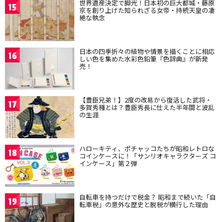
世界遺産決定で脚光！日本初の巨大都城・藤原
15
京を創り上げた知られざる女帝・持統天皇の凄
絶な執念
日本の四季折々の植物や情景を描くことに相応
16
しい色を集めた水彩色鉛筆『色辞典』が新発
売！
【豊臣兄弟！】2度の改易から復活した武将・
17
多賀秀種とは？豊臣秀長に仕えた半年間と波乱
の生涯
ハローキティ、ポチャッコたちが昭和レトロな
18
コインケースに！「サンリオキャラクターズ コ
インケース」第２弾
自転車を持つだけで税金？ 昭和まで続いた「自
19
転車税」の意外な歴史と脱税が横行した理由