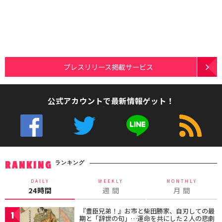
プレスリリース掲載サービス
公式アカウントで最新情報ゲット！
ランキング
RANKING
DAILY
WEEKLY
MONTHLY
24時間
週 間
月 間
『豊臣兄弟！』お市と柴田勝家、自刃しての最
1
期と「辞世の句」…運命を共にした２人の悲劇