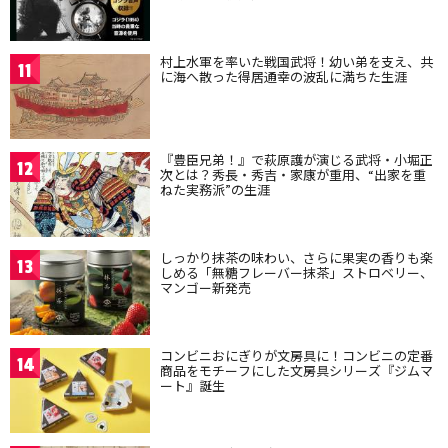
村上水軍を率いた戦国武将！幼い弟を支え、共
11
に海へ散った得居通幸の波乱に満ちた生涯
『豊臣兄弟！』で萩原護が演じる武将・小堀正
12
次とは？秀長・秀吉・家康が重用、“出家を重
ねた実務派”の生涯
しっかり抹茶の味わい、さらに果実の香りも楽
13
しめる「無糖フレーバー抹茶」ストロベリー、
マンゴー新発売
コンビニおにぎりが文房具に！コンビニの定番
14
商品をモチーフにした文房具シリーズ『ジムマ
ート』誕生