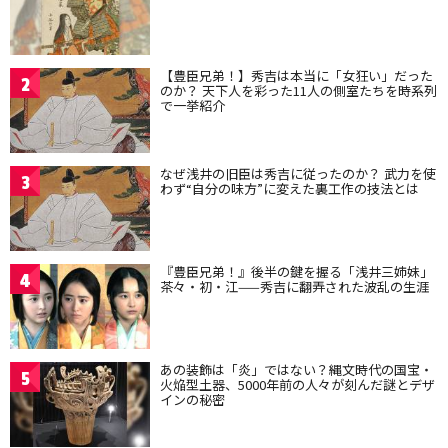
【豊臣兄弟！】秀吉は本当に「女狂い」だった
2
のか？ 天下人を彩った11人の側室たちを時系列
で一挙紹介
なぜ浅井の旧臣は秀吉に従ったのか？ 武力を使
3
わず“自分の味方”に変えた裏工作の技法とは
『豊臣兄弟！』後半の鍵を握る「浅井三姉妹」
4
茶々・初・江——秀吉に翻弄された波乱の生涯
あの装飾は「炎」ではない？縄文時代の国宝・
5
火焔型土器、5000年前の人々が刻んだ謎とデザ
インの秘密