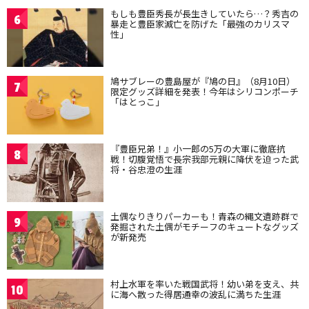
もしも豊臣秀長が長生きしていたら…？秀吉の
6
暴走と豊臣家滅亡を防げた「最強のカリスマ
性」
鳩サブレーの豊島屋が『鳩の日』（8月10日）
7
限定グッズ詳細を発表！今年はシリコンポーチ
「はとっこ」
『豊臣兄弟！』小一郎の5万の大軍に徹底抗
8
戦！切腹覚悟で長宗我部元親に降伏を迫った武
将・谷忠澄の生涯
土偶なりきりパーカーも！青森の縄文遺跡群で
9
発掘された土偶がモチーフのキュートなグッズ
が新発売
村上水軍を率いた戦国武将！幼い弟を支え、共
10
に海へ散った得居通幸の波乱に満ちた生涯