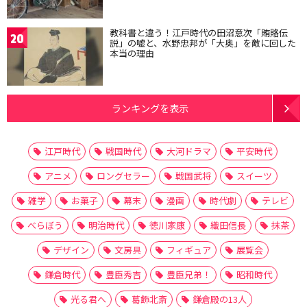
教科書と違う！江戸時代の田沼意次「賄賂伝
20
説」の嘘と、水野忠邦が「大奥」を敵に回した
本当の理由
ランキングを表示
江戸時代
戦国時代
大河ドラマ
平安時代
アニメ
ロングセラー
戦国武将
スイーツ
雑学
お菓子
幕末
漫画
時代劇
テレビ
べらぼう
明治時代
徳川家康
織田信長
抹茶
デザイン
文房具
フィギュア
展覧会
鎌倉時代
豊臣秀吉
豊臣兄弟！
昭和時代
光る君へ
葛飾北斎
鎌倉殿の13人