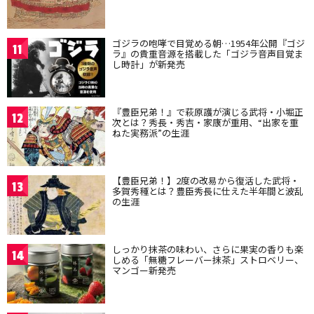
ゴジラの咆哮で目覚める朝…1954年公開『ゴジ
11
ラ』の貴重音源を搭載した「ゴジラ音声目覚ま
し時計」が新発売
『豊臣兄弟！』で萩原護が演じる武将・小堀正
12
次とは？秀長・秀吉・家康が重用、“出家を重
ねた実務派”の生涯
【豊臣兄弟！】2度の改易から復活した武将・
13
多賀秀種とは？豊臣秀長に仕えた半年間と波乱
の生涯
しっかり抹茶の味わい、さらに果実の香りも楽
14
しめる「無糖フレーバー抹茶」ストロベリー、
マンゴー新発売