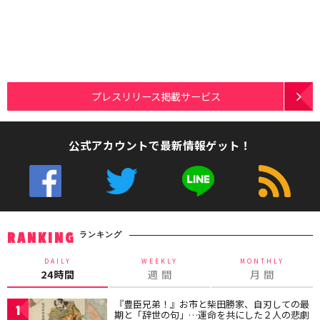
プレスリリース掲載サービス
公式アカウントで最新情報ゲット！
ランキング
RANKING
DAILY
WEEKLY
MONTHLY
24時間
週 間
月 間
『豊臣兄弟！』お市と柴田勝家、自刃しての最
1
期と「辞世の句」…運命を共にした２人の悲劇