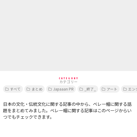
CATEGORY
カテゴリー
すべて
まとめ
Japaaan PR
_終了_
アート
エン
日本の文化・伝統文化に関する記事の中から、ベレー帽に関する話
題をまとめてみました。ベレー帽に関する記事はこのページからい
つでもチェックできます。