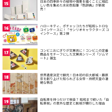
日本の四季折々の植物や情景を描くことに相応
15
しい色を集めた水彩色鉛筆『色辞典』が新発
売！
ハローキティ、ポチャッコたちが昭和レトロな
16
コインケースに！「サンリオキャラクターズ コ
インケース」第２弾
コンビニおにぎりが文房具に！コンビニの定番
17
商品をモチーフにした文房具シリーズ『ジムマ
ート』誕生
世界遺産決定で脚光！日本初の巨大都城・藤原
18
京を創り上げた知られざる女帝・持統天皇の凄
絶な執念
自転車を持つだけで税金？ 昭和まで続いた「自
19
転車税」の意外な歴史と脱税が横行した理由