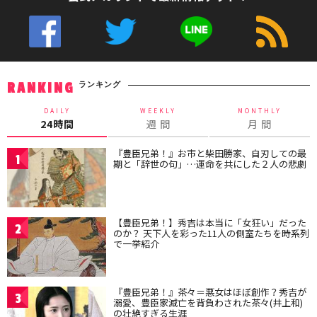
ランキング
RANKING
DAILY
WEEKLY
MONTHLY
24時間
週 間
月 間
『豊臣兄弟！』お市と柴田勝家、自刃しての最
1
期と「辞世の句」…運命を共にした２人の悲劇
【豊臣兄弟！】秀吉は本当に「女狂い」だった
2
のか？ 天下人を彩った11人の側室たちを時系列
で一挙紹介
『豊臣兄弟！』茶々＝悪女はほぼ創作？秀吉が
3
溺愛、豊臣家滅亡を背負わされた茶々(井上和)
の壮絶すぎる生涯