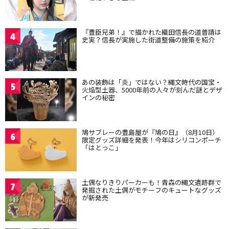
『豊臣兄弟！』で描かれた織田信長の道普請は
4
史実？信長が実施した街道整備の施策を紹介
あの装飾は「炎」ではない？縄文時代の国宝・
5
火焔型土器、5000年前の人々が刻んだ謎とデザ
インの秘密
鳩サブレーの豊島屋が『鳩の日』（8月10日）
6
限定グッズ詳細を発表！今年はシリコンポーチ
「はとっこ」
土偶なりきりパーカーも！青森の縄文遺跡群で
7
発掘された土偶がモチーフのキュートなグッズ
が新発売