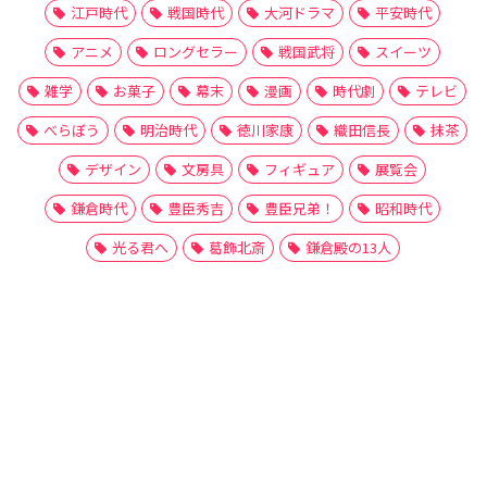
江戸時代
戦国時代
大河ドラマ
平安時代
アニメ
ロングセラー
戦国武将
スイーツ
雑学
お菓子
幕末
漫画
時代劇
テレビ
べらぼう
明治時代
徳川家康
織田信長
抹茶
デザイン
文房具
フィギュア
展覧会
鎌倉時代
豊臣秀吉
豊臣兄弟！
昭和時代
光る君へ
葛飾北斎
鎌倉殿の13人