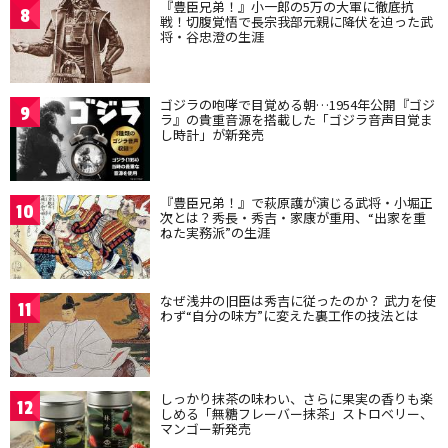
『豊臣兄弟！』小一郎の5万の大軍に徹底抗
8
戦！切腹覚悟で長宗我部元親に降伏を迫った武
将・谷忠澄の生涯
ゴジラの咆哮で目覚める朝…1954年公開『ゴジ
9
ラ』の貴重音源を搭載した「ゴジラ音声目覚ま
し時計」が新発売
『豊臣兄弟！』で萩原護が演じる武将・小堀正
10
次とは？秀長・秀吉・家康が重用、“出家を重
ねた実務派”の生涯
なぜ浅井の旧臣は秀吉に従ったのか？ 武力を使
11
わず“自分の味方”に変えた裏工作の技法とは
しっかり抹茶の味わい、さらに果実の香りも楽
12
しめる「無糖フレーバー抹茶」ストロベリー、
マンゴー新発売