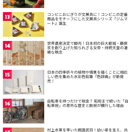
コンビニおにぎりが文房具に！コンビニの定番
13
商品をモチーフにした文房具シリーズ『ジムマ
ート』誕生
世界遺産決定で脚光！日本初の巨大都城・藤原
14
京を創り上げた知られざる女帝・持統天皇の凄
絶な執念
日本の四季折々の植物や情景を描くことに相応
15
しい色を集めた水彩色鉛筆『色辞典』が新発
売！
自転車を持つだけで税金？ 昭和まで続いた「自
16
転車税」の意外な歴史と脱税が横行した理由
村上水軍を率いた戦国武将！幼い弟を支え、共