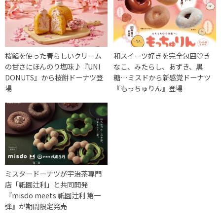
桜餡を使った春らしいクリーム
和スイーツ好きを完全包囲♡き
の甘さにほんのり塩味♪『UNI
なこ、みたらし、あずき、黒
DONUTS』から桜餅ドーナツ登
糖…ミスドから新感覚ドーナツ
場
『もっちゅりん』登場
ミスタードーナツが宇治茶専門
店「祇園辻利」と共同開発
『misdo meets 祇園辻利 第一
弾』が期間限定発売