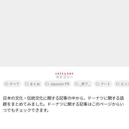
CATEGORY
カテゴリー
すべて
まとめ
Japaaan PR
_終了_
アート
エン
日本の文化・伝統文化に関する記事の中から、ドーナツに関する話
題をまとめてみました。ドーナツに関する記事はこのページからい
つでもチェックできます。