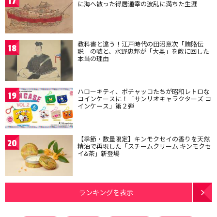
17
に海へ散った得居通幸の波乱に満ちた生涯
教科書と違う！江戸時代の田沼意次「賄賂伝
18
説」の嘘と、水野忠邦が「大奥」を敵に回した
本当の理由
ハローキティ、ポチャッコたちが昭和レトロな
19
コインケースに！「サンリオキャラクターズ コ
インケース」第２弾
【季節・数量限定】キンモクセイの香りを天然
20
精油で再現した「スチームクリーム キンモクセ
イ&茶」新登場
ランキングを表示