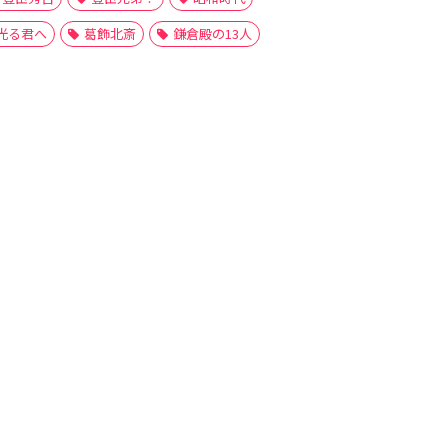
光る君へ
葛飾北斎
鎌倉殿の13人