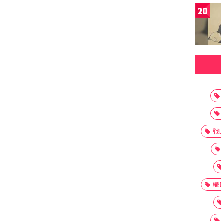
20
戦
織