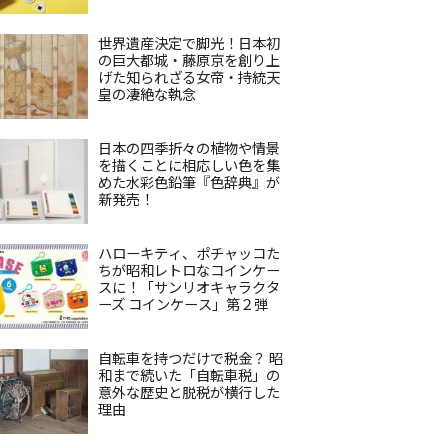
世界遺産決定で脚光！日本初
の巨大都城・藤原京を創り上
げた知られざる女帝・持統天
皇の凄絶な執念
日本の四季折々の植物や情景
を描くことに相応しい色を集
めた水彩色鉛筆『色辞典』が
新発売！
ハローキティ、ポチャッコた
ちが昭和レトロなコインケー
スに！「サンリオキャラクタ
ーズ コインケース」第２弾
自転車を持つだけで税金？ 昭
和まで続いた「自転車税」の
意外な歴史と脱税が横行した
理由