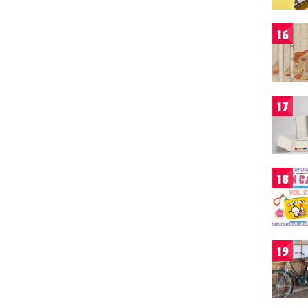
16
17
18
19