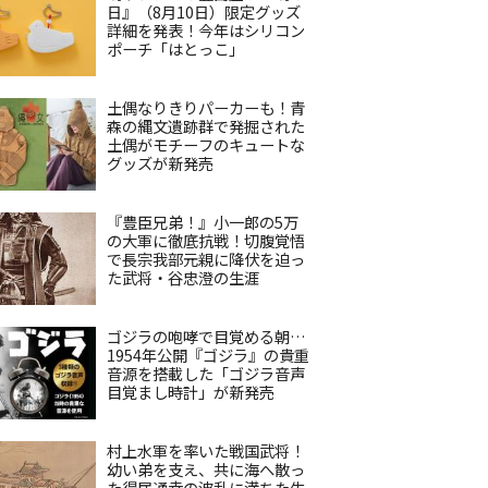
日』（8月10日）限定グッズ
詳細を発表！今年はシリコン
ポーチ「はとっこ」
土偶なりきりパーカーも！青
森の縄文遺跡群で発掘された
土偶がモチーフのキュートな
グッズが新発売
『豊臣兄弟！』小一郎の5万
の大軍に徹底抗戦！切腹覚悟
で長宗我部元親に降伏を迫っ
た武将・谷忠澄の生涯
ゴジラの咆哮で目覚める朝…
1954年公開『ゴジラ』の貴重
音源を搭載した「ゴジラ音声
目覚まし時計」が新発売
村上水軍を率いた戦国武将！
幼い弟を支え、共に海へ散っ
た得居通幸の波乱に満ちた生