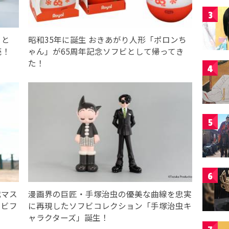
3
」と
昭和35年に誕生 おきあがり人形「ポロンち
売！
ゃん」が65周年記念ソフビとして帰ってき
た！
4
5
6
代マス
漫画界の巨匠・手塚治虫の優美な曲線を忠実
フビフ
に再現したソフビコレクション「手塚治虫キ
ャラクターズ」誕生！