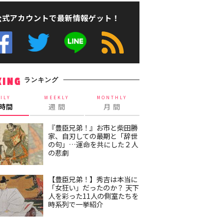
公式アカウントで最新情報ゲット！
ランキング
KING
ILY
WEEKLY
MONTHLY
4時間
週 間
月 間
『豊臣兄弟！』お市と柴田勝
家、自刃しての最期と「辞世
の句」…運命を共にした２人
の悲劇
【豊臣兄弟！】秀吉は本当に
「女狂い」だったのか？ 天下
人を彩った11人の側室たちを
時系列で一挙紹介