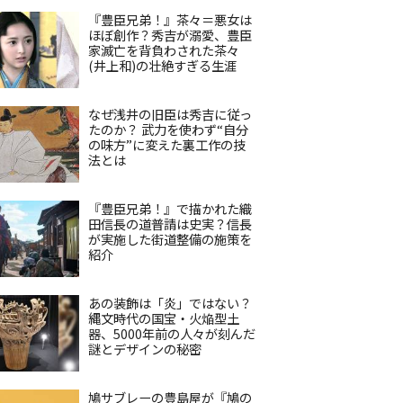
『豊臣兄弟！』茶々＝悪女は
ほぼ創作？秀吉が溺愛、豊臣
家滅亡を背負わされた茶々
(井上和)の壮絶すぎる生涯
なぜ浅井の旧臣は秀吉に従っ
たのか？ 武力を使わず“自分
の味方”に変えた裏工作の技
法とは
『豊臣兄弟！』で描かれた織
田信長の道普請は史実？信長
が実施した街道整備の施策を
紹介
あの装飾は「炎」ではない？
縄文時代の国宝・火焔型土
器、5000年前の人々が刻んだ
謎とデザインの秘密
鳩サブレーの豊島屋が『鳩の