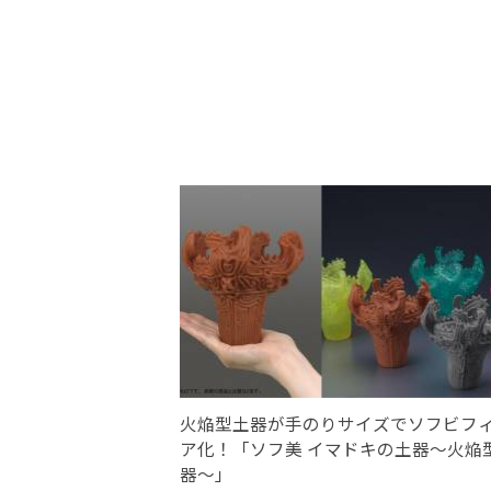
火焔型土器が手のりサイズでソフビフ
ア化！「ソフ美 イマドキの土器～火焔
器～」