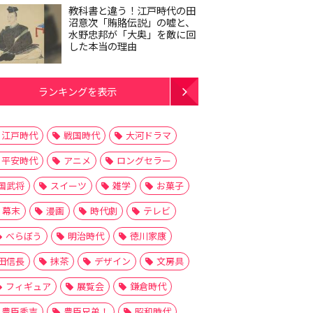
教科書と違う！江戸時代の田
沼意次「賄賂伝説」の嘘と、
水野忠邦が「大奥」を敵に回
した本当の理由
ランキングを表示
江戸時代
戦国時代
大河ドラマ
平安時代
アニメ
ロングセラー
国武将
スイーツ
雑学
お菓子
幕末
漫画
時代劇
テレビ
べらぼう
明治時代
徳川家康
田信長
抹茶
デザイン
文房具
フィギュア
展覧会
鎌倉時代
豊臣秀吉
豊臣兄弟！
昭和時代