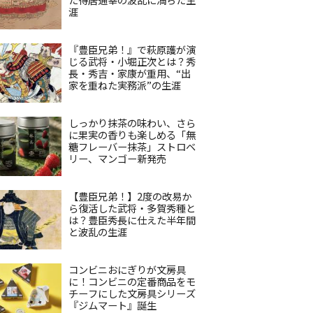
涯
『豊臣兄弟！』で萩原護が演
じる武将・小堀正次とは？秀
長・秀吉・家康が重用、“出
家を重ねた実務派”の生涯
しっかり抹茶の味わい、さら
に果実の香りも楽しめる「無
糖フレーバー抹茶」ストロベ
リー、マンゴー新発売
【豊臣兄弟！】2度の改易か
ら復活した武将・多賀秀種と
は？豊臣秀長に仕えた半年間
と波乱の生涯
コンビニおにぎりが文房具
に！コンビニの定番商品をモ
チーフにした文房具シリーズ
『ジムマート』誕生