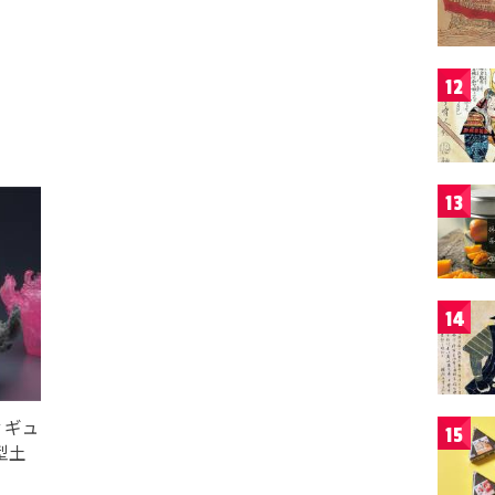
12
13
14
ィギュ
15
型土