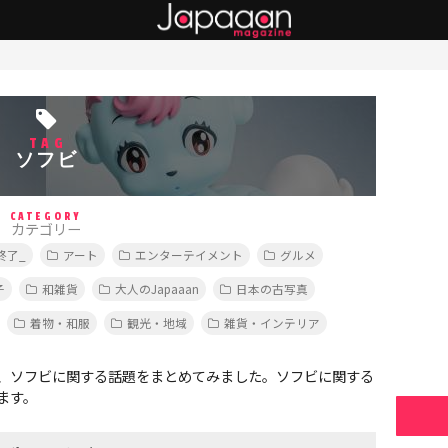
TAG
ソフビ
CATEGORY
カテゴリー
終了_
アート
エンターテイメント
グルメ
子
和雑貨
大人のJapaaan
日本の古写真
着物・和服
観光・地域
雑貨・インテリア
、ソフビに関する話題をまとめてみました。ソフビに関する
ます。