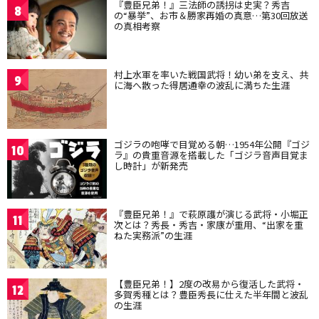
『豊臣兄弟！』三法師の誘拐は史実？秀吉
8
の“暴挙”、お市＆勝家再婚の真意…第30回放送
の真相考察
村上水軍を率いた戦国武将！幼い弟を支え、共
9
に海へ散った得居通幸の波乱に満ちた生涯
ゴジラの咆哮で目覚める朝…1954年公開『ゴジ
10
ラ』の貴重音源を搭載した「ゴジラ音声目覚ま
し時計」が新発売
『豊臣兄弟！』で萩原護が演じる武将・小堀正
11
次とは？秀長・秀吉・家康が重用、“出家を重
ねた実務派”の生涯
【豊臣兄弟！】2度の改易から復活した武将・
12
多賀秀種とは？豊臣秀長に仕えた半年間と波乱
の生涯