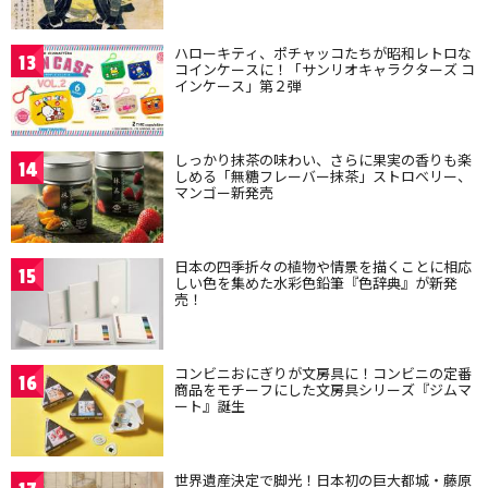
ハローキティ、ポチャッコたちが昭和レトロな
13
コインケースに！「サンリオキャラクターズ コ
インケース」第２弾
しっかり抹茶の味わい、さらに果実の香りも楽
14
しめる「無糖フレーバー抹茶」ストロベリー、
マンゴー新発売
日本の四季折々の植物や情景を描くことに相応
15
しい色を集めた水彩色鉛筆『色辞典』が新発
売！
コンビニおにぎりが文房具に！コンビニの定番
16
商品をモチーフにした文房具シリーズ『ジムマ
ート』誕生
世界遺産決定で脚光！日本初の巨大都城・藤原