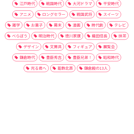
江戸時代
戦国時代
大河ドラマ
平安時代
アニメ
ロングセラー
戦国武将
スイーツ
雑学
お菓子
幕末
漫画
時代劇
テレビ
べらぼう
明治時代
徳川家康
織田信長
抹茶
デザイン
文房具
フィギュア
展覧会
鎌倉時代
豊臣秀吉
豊臣兄弟！
昭和時代
光る君へ
葛飾北斎
鎌倉殿の13人