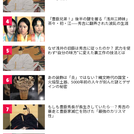
『豊臣兄弟！』後半の鍵を握る「浅井三姉妹」
4
茶々・初・江——秀吉に翻弄された波乱の生涯
なぜ浅井の旧臣は秀吉に従ったのか？ 武力を使
5
わず“自分の味方”に変えた裏工作の技法とは
あの装飾は「炎」ではない？縄文時代の国宝・
6
火焔型土器、5000年前の人々が刻んだ謎とデザ
インの秘密
もしも豊臣秀長が長生きしていたら…？秀吉の
7
暴走と豊臣家滅亡を防げた「最強のカリスマ
性」