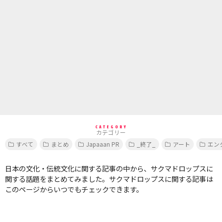
CATEGORY
カテゴリー
すべて
まとめ
Japaaan PR
_終了_
アート
エン
日本の文化・伝統文化に関する記事の中から、サクマドロップスに
関する話題をまとめてみました。サクマドロップスに関する記事は
このページからいつでもチェックできます。