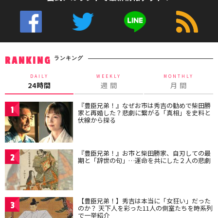
ランキング
RANKING
DAILY
WEEKLY
MONTHLY
24時間
週 間
月 間
『豊臣兄弟！』なぜお市は秀吉の勧めで柴田勝
1
家と再婚した？悲劇に繋がる「真相」を史料と
伏線から探る
『豊臣兄弟！』お市と柴田勝家、自刃しての最
2
期と「辞世の句」…運命を共にした２人の悲劇
【豊臣兄弟！】秀吉は本当に「女狂い」だった
3
のか？ 天下人を彩った11人の側室たちを時系列
で一挙紹介