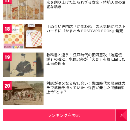
17
京を創り上げた知られざる女帝・持統天皇の凄
絶な執念
手ぬぐい専門店「かまわぬ」の人気柄がポスト
18
カードに『かまわぬ POSTCARD BOOK』発売
教科書と違う！江戸時代の田沼意次「賄賂伝
19
説」の嘘と、水野忠邦が「大奥」を敵に回した
本当の理由
対話がダメなら殺し合い！戦国時代の農民はガ
20
チで武器を持っていた…秀吉が発した“喧嘩停
止令”とは？
ランキングを表示