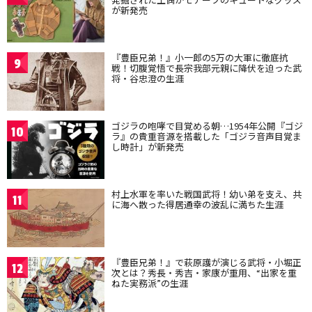
が新発売
『豊臣兄弟！』小一郎の5万の大軍に徹底抗
9
戦！切腹覚悟で長宗我部元親に降伏を迫った武
将・谷忠澄の生涯
ゴジラの咆哮で目覚める朝…1954年公開『ゴジ
10
ラ』の貴重音源を搭載した「ゴジラ音声目覚ま
し時計」が新発売
村上水軍を率いた戦国武将！幼い弟を支え、共
11
に海へ散った得居通幸の波乱に満ちた生涯
『豊臣兄弟！』で萩原護が演じる武将・小堀正
12
次とは？秀長・秀吉・家康が重用、“出家を重
ねた実務派”の生涯