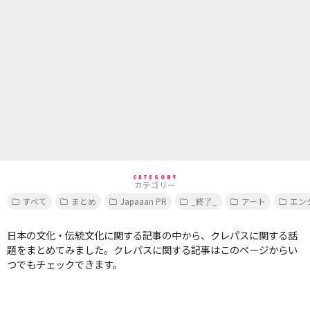
CATEGORY
カテゴリー
すべて
まとめ
Japaaan PR
_終了_
アート
エン
日本の文化・伝統文化に関する記事の中から、クレパスに関する話
題をまとめてみました。クレパスに関する記事はこのページからい
つでもチェックできます。