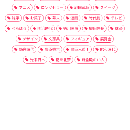
アニメ
ロングセラー
戦国武将
スイーツ
雑学
お菓子
幕末
漫画
時代劇
テレビ
べらぼう
明治時代
徳川家康
織田信長
抹茶
デザイン
文房具
フィギュア
展覧会
鎌倉時代
豊臣秀吉
豊臣兄弟！
昭和時代
光る君へ
葛飾北斎
鎌倉殿の13人