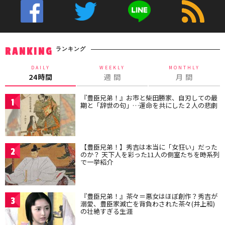
ランキング
RANKING
DAILY
WEEKLY
MONTHLY
24時間
週 間
月 間
『豊臣兄弟！』お市と柴田勝家、自刃しての最
1
期と「辞世の句」…運命を共にした２人の悲劇
【豊臣兄弟！】秀吉は本当に「女狂い」だった
2
のか？ 天下人を彩った11人の側室たちを時系列
で一挙紹介
『豊臣兄弟！』茶々＝悪女はほぼ創作？秀吉が
3
溺愛、豊臣家滅亡を背負わされた茶々(井上和)
の壮絶すぎる生涯