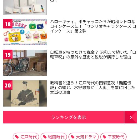
売！
ハローキティ、ポチャッコたちが昭和レトロな
18
コインケースに！「サンリオキャラクターズ コ
インケース」第２弾
自転車を持つだけで税金？ 昭和まで続いた「自
19
転車税」の意外な歴史と脱税が横行した理由
教科書と違う！江戸時代の田沼意次「賄賂伝
20
説」の嘘と、水野忠邦が「大奥」を敵に回した
本当の理由
ランキングを表示
江戸時代
戦国時代
大河ドラマ
平安時代