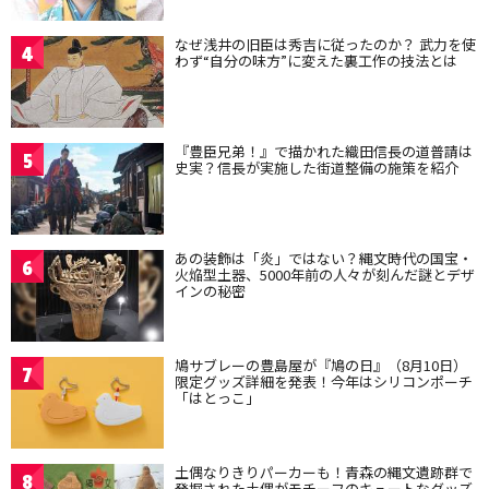
なぜ浅井の旧臣は秀吉に従ったのか？ 武力を使
4
わず“自分の味方”に変えた裏工作の技法とは
『豊臣兄弟！』で描かれた織田信長の道普請は
5
史実？信長が実施した街道整備の施策を紹介
あの装飾は「炎」ではない？縄文時代の国宝・
6
火焔型土器、5000年前の人々が刻んだ謎とデザ
インの秘密
鳩サブレーの豊島屋が『鳩の日』（8月10日）
7
限定グッズ詳細を発表！今年はシリコンポーチ
「はとっこ」
土偶なりきりパーカーも！青森の縄文遺跡群で
8
発掘された土偶がモチーフのキュートなグッズ