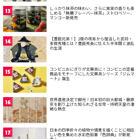
しっかり抹茶の味わい、さらに果実の香りも楽
13
しめる「無糖フレーバー抹茶」ストロベリー、
マンゴー新発売
【豊臣兄弟！】2度の改易から復活した武将・
14
多賀秀種とは？豊臣秀長に仕えた半年間と波乱
の生涯
コンビニおにぎりが文房具に！コンビニの定番
15
商品をモチーフにした文房具シリーズ『ジムマ
ート』誕生
世界遺産決定で脚光！日本初の巨大都城・藤原
16
京を創り上げた知られざる女帝・持統天皇の凄
絶な執念
日本の四季折々の植物や情景を描くことに相応
17
しい色を集めた水彩色鉛筆『色辞典』が新発