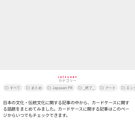
CATEGORY
カテゴリー
すべて
まとめ
Japaaan PR
_終了_
アート
エン
日本の文化・伝統文化に関する記事の中から、カードケースに関す
る話題をまとめてみました。カードケースに関する記事はこのペー
ジからいつでもチェックできます。