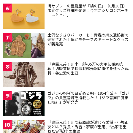
鳩サブレーの豊島屋が『鳩の日』（8月10日）
6
限定グッズ詳細を発表！今年はシリコンポーチ
「はとっこ」
土偶なりきりパーカーも！青森の縄文遺跡群で
7
発掘された土偶がモチーフのキュートなグッズ
が新発売
『豊臣兄弟！』小一郎の5万の大軍に徹底抗
8
戦！切腹覚悟で長宗我部元親に降伏を迫った武
将・谷忠澄の生涯
ゴジラの咆哮で目覚める朝…1954年公開『ゴジ
9
ラ』の貴重音源を搭載した「ゴジラ音声目覚ま
し時計」が新発売
『豊臣兄弟！』で萩原護が演じる武将・小堀正
10
次とは？秀長・秀吉・家康が重用、“出家を重
ねた実務派”の生涯