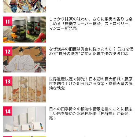
しっかり抹茶の味わい、さらに果実の香りも楽
11
しめる「無糖フレーバー抹茶」ストロベリー、
マンゴー新発売
なぜ浅井の旧臣は秀吉に従ったのか？ 武力を使
12
わず“自分の味方”に変えた裏工作の技法とは
世界遺産決定で脚光！日本初の巨大都城・藤原
13
京を創り上げた知られざる女帝・持統天皇の凄
絶な執念
日本の四季折々の植物や情景を描くことに相応
14
しい色を集めた水彩色鉛筆『色辞典』が新発
売！