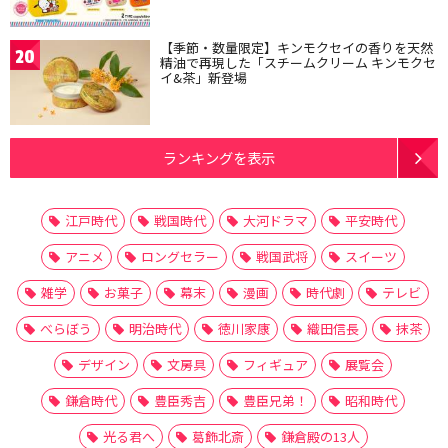
【季節・数量限定】キンモクセイの香りを天然
20
精油で再現した「スチームクリーム キンモクセ
イ&茶」新登場
ランキングを表示
江戸時代
戦国時代
大河ドラマ
平安時代
アニメ
ロングセラー
戦国武将
スイーツ
雑学
お菓子
幕末
漫画
時代劇
テレビ
べらぼう
明治時代
徳川家康
織田信長
抹茶
デザイン
文房具
フィギュア
展覧会
鎌倉時代
豊臣秀吉
豊臣兄弟！
昭和時代
光る君へ
葛飾北斎
鎌倉殿の13人