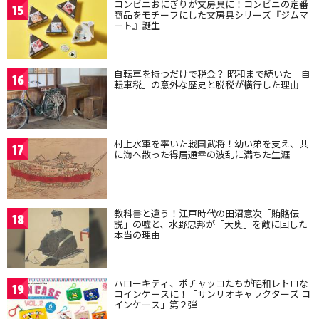
コンビニおにぎりが文房具に！コンビニの定番
15
商品をモチーフにした文房具シリーズ『ジムマ
ート』誕生
自転車を持つだけで税金？ 昭和まで続いた「自
16
転車税」の意外な歴史と脱税が横行した理由
村上水軍を率いた戦国武将！幼い弟を支え、共
17
に海へ散った得居通幸の波乱に満ちた生涯
教科書と違う！江戸時代の田沼意次「賄賂伝
18
説」の嘘と、水野忠邦が「大奥」を敵に回した
本当の理由
ハローキティ、ポチャッコたちが昭和レトロな
19
コインケースに！「サンリオキャラクターズ コ
インケース」第２弾