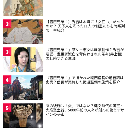
【豊臣兄弟！】秀吉は本当に「女狂い」だった
2
のか？ 天下人を彩った11人の側室たちを時系列
で一挙紹介
『豊臣兄弟！』茶々＝悪女はほぼ創作？秀吉が
3
溺愛、豊臣家滅亡を背負わされた茶々(井上和)
の壮絶すぎる生涯
『豊臣兄弟！』で描かれた織田信長の道普請は
4
史実？信長が実施した街道整備の施策を紹介
あの装飾は「炎」ではない？縄文時代の国宝・
5
火焔型土器、5000年前の人々が刻んだ謎とデザ
インの秘密