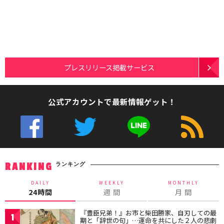
プレスリリース掲載サービス
公式アカウントで最新情報ゲット！
ランキング
RANKING
DAILY
WEEKLY
MONTHLY
24時間
週 間
月 間
『豊臣兄弟！』お市と柴田勝家、自刃しての最
1
期と「辞世の句」…運命を共にした２人の悲劇