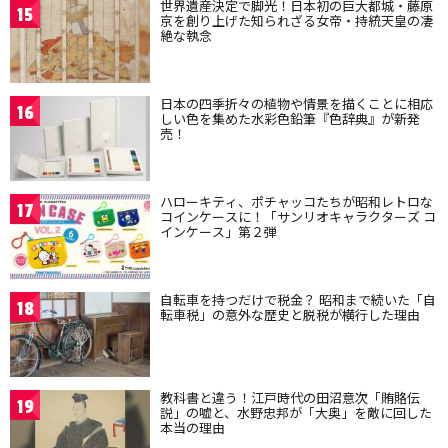
世界遺産決定で脚光！日本初の巨大都城・藤原
15
京を創り上げた知られざる女帝・持統天皇の凄
絶な執念
日本の四季折々の植物や情景を描くことに相応
16
しい色を集めた水彩色鉛筆『色辞典』が新発
売！
ハローキティ、ポチャッコたちが昭和レトロな
17
コインケースに！「サンリオキャラクターズ コ
インケース」第２弾
自転車を持つだけで税金？ 昭和まで続いた「自
18
転車税」の意外な歴史と脱税が横行した理由
教科書と違う！江戸時代の田沼意次「賄賂伝
19
説」の嘘と、水野忠邦が「大奥」を敵に回した
本当の理由