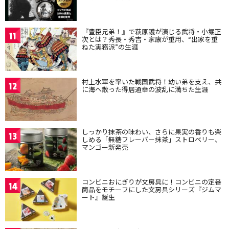
『豊臣兄弟！』で萩原護が演じる武将・小堀正
11
次とは？秀長・秀吉・家康が重用、“出家を重
ねた実務派”の生涯
村上水軍を率いた戦国武将！幼い弟を支え、共
12
に海へ散った得居通幸の波乱に満ちた生涯
しっかり抹茶の味わい、さらに果実の香りも楽
13
しめる「無糖フレーバー抹茶」ストロベリー、
マンゴー新発売
コンビニおにぎりが文房具に！コンビニの定番
14
商品をモチーフにした文房具シリーズ『ジムマ
ート』誕生