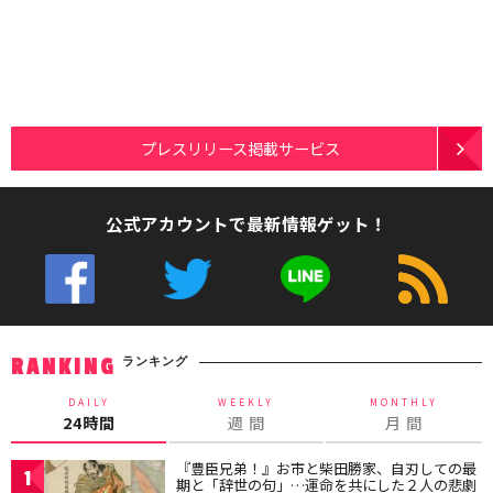
プレスリリース掲載サービス
公式アカウントで最新情報ゲット！
ランキング
RANKING
DAILY
WEEKLY
MONTHLY
24時間
週 間
月 間
『豊臣兄弟！』お市と柴田勝家、自刃しての最
1
期と「辞世の句」…運命を共にした２人の悲劇