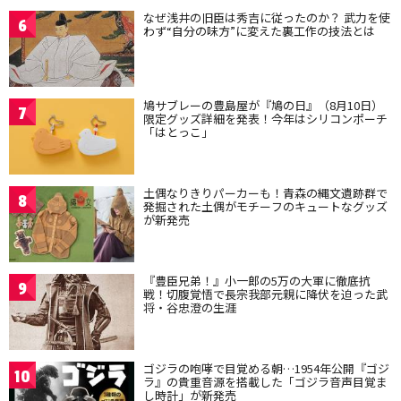
なぜ浅井の旧臣は秀吉に従ったのか？ 武力を使
6
わず“自分の味方”に変えた裏工作の技法とは
鳩サブレーの豊島屋が『鳩の日』（8月10日）
7
限定グッズ詳細を発表！今年はシリコンポーチ
「はとっこ」
土偶なりきりパーカーも！青森の縄文遺跡群で
8
発掘された土偶がモチーフのキュートなグッズ
が新発売
『豊臣兄弟！』小一郎の5万の大軍に徹底抗
9
戦！切腹覚悟で長宗我部元親に降伏を迫った武
将・谷忠澄の生涯
ゴジラの咆哮で目覚める朝…1954年公開『ゴジ
10
ラ』の貴重音源を搭載した「ゴジラ音声目覚ま
し時計」が新発売