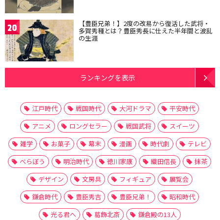
【豊臣兄弟！】2度の改易から復活した武将・
20
多賀秀種とは？豊臣秀長に仕えた半年間と波乱
の生涯
ランキングを表示
江戸時代
戦国時代
大河ドラマ
平安時代
アニメ
ロングセラー
戦国武将
スイーツ
雑学
お菓子
幕末
漫画
時代劇
テレビ
べらぼう
明治時代
徳川家康
織田信長
抹茶
デザイン
文房具
フィギュア
展覧会
鎌倉時代
豊臣秀吉
豊臣兄弟！
昭和時代
光る君へ
葛飾北斎
鎌倉殿の13人