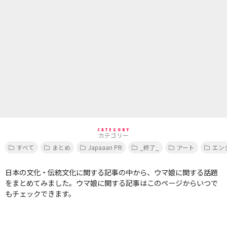
CATEGORY
カテゴリー
すべて
まとめ
Japaaan PR
_終了_
アート
エン
日本の文化・伝統文化に関する記事の中から、ウマ娘に関する話題
をまとめてみました。ウマ娘に関する記事はこのページからいつで
もチェックできます。