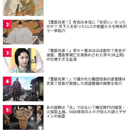
【豊臣兄弟！】秀吉は本当に「女狂い」だった
2
のか？ 天下人を彩った11人の側室たちを時系列
で一挙紹介
『豊臣兄弟！』茶々＝悪女はほぼ創作？秀吉が
3
溺愛、豊臣家滅亡を背負わされた茶々(井上和)
の壮絶すぎる生涯
『豊臣兄弟！』で描かれた織田信長の道普請は
4
史実？信長が実施した街道整備の施策を紹介
あの装飾は「炎」ではない？縄文時代の国宝・
5
火焔型土器、5000年前の人々が刻んだ謎とデザ
インの秘密