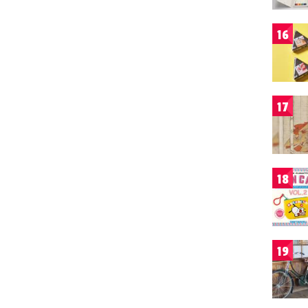
16
17
18
19