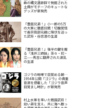
森の縄文遺跡群で発掘された
土偶がモチーフのキュートな
グッズが新発売
『豊臣兄弟！』小一郎の5万
の大軍に徹底抗戦！切腹覚悟
で長宗我部元親に降伏を迫っ
た武将・谷忠澄の生涯
『豊臣兄弟！』後半の鍵を握
る「浅井三姉妹」茶々・初・
江——秀吉に翻弄された波乱
の生涯
ゴジラの咆哮で目覚める朝…
1954年公開『ゴジラ』の貴重
音源を搭載した「ゴジラ音声
目覚まし時計」が新発売
村上水軍を率いた戦国武将！
幼い弟を支え、共に海へ散っ
た得居通幸の波乱に満ちた生