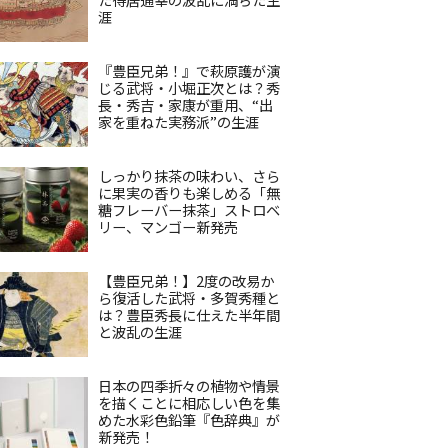
涯
『豊臣兄弟！』で萩原護が演
じる武将・小堀正次とは？秀
長・秀吉・家康が重用、“出
家を重ねた実務派”の生涯
しっかり抹茶の味わい、さら
に果実の香りも楽しめる「無
糖フレーバー抹茶」ストロベ
リー、マンゴー新発売
【豊臣兄弟！】2度の改易か
ら復活した武将・多賀秀種と
は？豊臣秀長に仕えた半年間
と波乱の生涯
日本の四季折々の植物や情景
を描くことに相応しい色を集
めた水彩色鉛筆『色辞典』が
新発売！