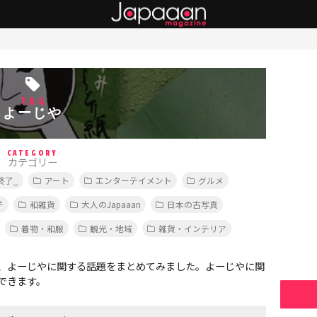
TAG
よーじや
CATEGORY
カテゴリー
終了_
アート
エンターテイメント
グルメ
子
和雑貨
大人のJapaaan
日本の古写真
着物・和服
観光・地域
雑貨・インテリア
、よーじやに関する話題をまとめてみました。よーじやに関
できます。