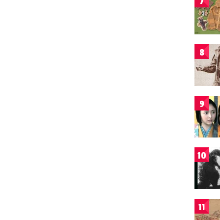
7
8
9
10
11