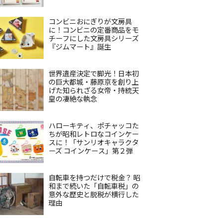
コンビニおにぎりが文房具
に！コンビニの定番商品をモ
チーフにした文房具シリーズ
『ジムマート』誕生
世界遺産決定で脚光！日本初
の巨大都城・藤原京を創り上
げた知られざる女帝・持統天
皇の凄絶な執念
ハローキティ、ポチャッコた
ちが昭和レトロなコインケー
スに！「サンリオキャラクタ
ーズ コインケース」第２弾
自転車を持つだけで税金？ 昭
和まで続いた「自転車税」の
意外な歴史と脱税が横行した
理由