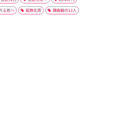
光る君へ
葛飾北斎
鎌倉殿の13人