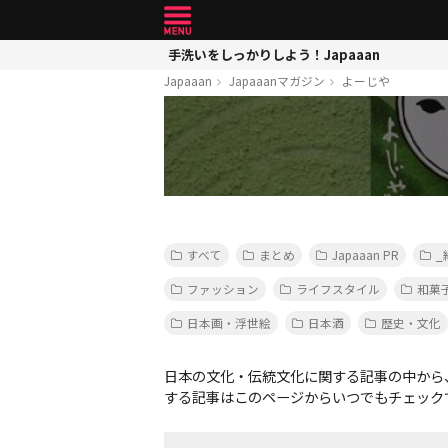
手洗いをしっかりしよう！Japaaan
Japaaan
Japaaanマガジン
よーじや
すべて
まとめ
Japaaan PR
_
ファッション
ライフスタイル
和菓
日本画・浮世絵
日本酒
歴史・文化
日本の文化・伝統文化に関する記事の中から
する記事はこのページからいつでもチェック