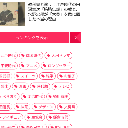
教科書と違う！江戸時代の田
沼意次「賄賂伝説」の嘘と、
水野忠邦が「大奥」を敵に回
した本当の理由
ランキングを表示
江戸時代
戦国時代
大河ドラマ
平安時代
アニメ
ロングセラー
国武将
スイーツ
雑学
お菓子
幕末
漫画
時代劇
テレビ
べらぼう
明治時代
徳川家康
田信長
抹茶
デザイン
文房具
フィギュア
展覧会
鎌倉時代
豊臣秀吉
豊臣兄弟！
昭和時代