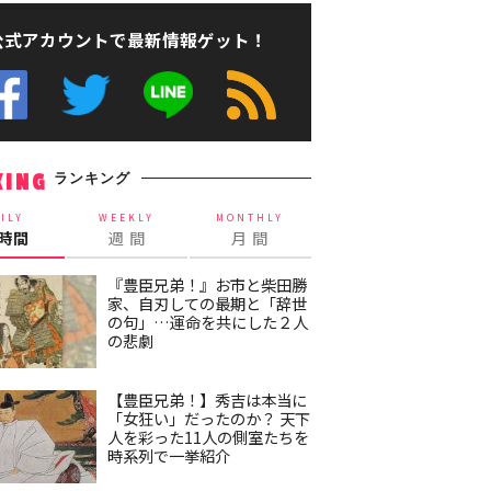
公式アカウントで最新情報ゲット！
ランキング
KING
ILY
WEEKLY
MONTHLY
4時間
週 間
月 間
『豊臣兄弟！』お市と柴田勝
家、自刃しての最期と「辞世
の句」…運命を共にした２人
の悲劇
【豊臣兄弟！】秀吉は本当に
「女狂い」だったのか？ 天下
人を彩った11人の側室たちを
時系列で一挙紹介