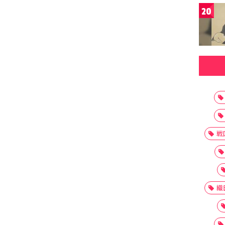
20
戦
織