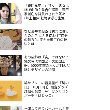
『豊臣兄弟！』茶々＝悪女は
ほぼ創作？秀吉が溺愛、豊臣
家滅亡を背負わされた茶々
(井上和)の壮絶すぎる生涯
なぜ浅井の旧臣は秀吉に従っ
たのか？ 武力を使わず“自分
の味方”に変えた裏工作の技
法とは
あの装飾は「炎」ではない？
縄文時代の国宝・火焔型土
器、5000年前の人々が刻んだ
謎とデザインの秘密
鳩サブレーの豊島屋が『鳩の
日』（8月10日）限定グッズ
詳細を発表！今年はシリコン
ポーチ「はとっこ」
土偶なりきりパーカーも！青