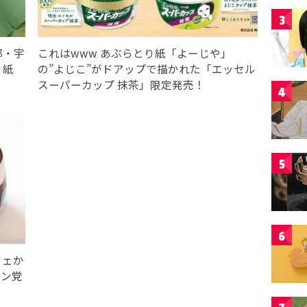
3
都・宇
これはwww あぶらとり紙「よーじや」
り紙
の”よじこ”がドアップで描かれた「エッセル
スーパーカップ 抹茶」限定発売！
4
5
6
フェか
ミン党