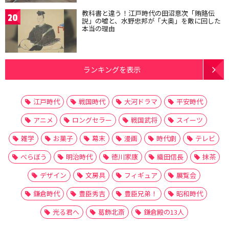
教科書と違う！江戸時代の田沼意次「賄賂伝
20
説」の嘘と、水野忠邦が「大奥」を敵に回した
本当の理由
ランキングを表示
江戸時代
戦国時代
大河ドラマ
平安時代
アニメ
ロングセラー
戦国武将
スイーツ
雑学
お菓子
幕末
漫画
時代劇
テレビ
べらぼう
明治時代
徳川家康
織田信長
抹茶
デザイン
文房具
フィギュア
展覧会
鎌倉時代
豊臣秀吉
豊臣兄弟！
昭和時代
光る君へ
葛飾北斎
鎌倉殿の13人