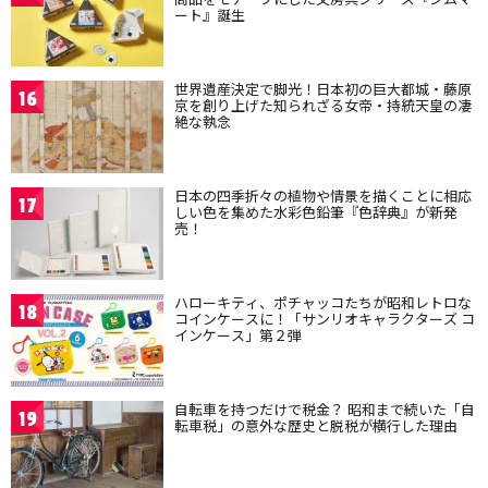
ート』誕生
世界遺産決定で脚光！日本初の巨大都城・藤原
16
京を創り上げた知られざる女帝・持統天皇の凄
絶な執念
日本の四季折々の植物や情景を描くことに相応
17
しい色を集めた水彩色鉛筆『色辞典』が新発
売！
ハローキティ、ポチャッコたちが昭和レトロな
18
コインケースに！「サンリオキャラクターズ コ
インケース」第２弾
自転車を持つだけで税金？ 昭和まで続いた「自
19
転車税」の意外な歴史と脱税が横行した理由