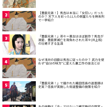
【豊臣兄弟！】秀吉は本当に「女狂い」だった
2
のか？ 天下人を彩った11人の側室たちを時系列
で一挙紹介
『豊臣兄弟！』茶々＝悪女はほぼ創作？秀吉が
3
溺愛、豊臣家滅亡を背負わされた茶々(井上和)
の壮絶すぎる生涯
なぜ浅井の旧臣は秀吉に従ったのか？ 武力を使
4
わず“自分の味方”に変えた裏工作の技法とは
『豊臣兄弟！』で描かれた織田信長の道普請は
5
史実？信長が実施した街道整備の施策を紹介
あの装飾は「炎」ではない？縄文時代の国宝・