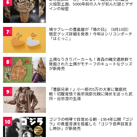
6
火焔型土器、5000年前の人々が刻んだ謎とデザ
インの秘密
鳩サブレーの豊島屋が『鳩の日』（8月10日）
7
限定グッズ詳細を発表！今年はシリコンポーチ
「はとっこ」
土偶なりきりパーカーも！青森の縄文遺跡群で
8
発掘された土偶がモチーフのキュートなグッズ
が新発売
『豊臣兄弟！』小一郎の5万の大軍に徹底抗
9
戦！切腹覚悟で長宗我部元親に降伏を迫った武
将・谷忠澄の生涯
ゴジラの咆哮で目覚める朝…1954年公開『ゴジ
10
ラ』の貴重音源を搭載した「ゴジラ音声目覚ま
し時計」が新発売