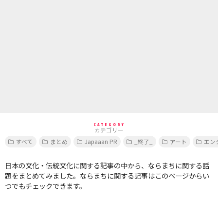
CATEGORY
カテゴリー
すべて
まとめ
Japaaan PR
_終了_
アート
エン
日本の文化・伝統文化に関する記事の中から、ならまちに関する話
題をまとめてみました。ならまちに関する記事はこのページからい
つでもチェックできます。