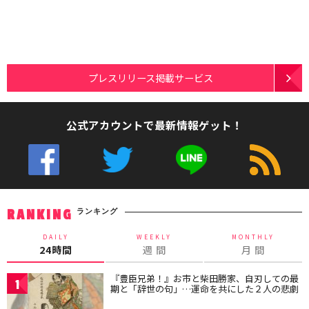
プレスリリース掲載サービス
公式アカウントで最新情報ゲット！
ランキング
RANKING
DAILY
WEEKLY
MONTHLY
24時間
週 間
月 間
『豊臣兄弟！』お市と柴田勝家、自刃しての最
1
期と「辞世の句」…運命を共にした２人の悲劇