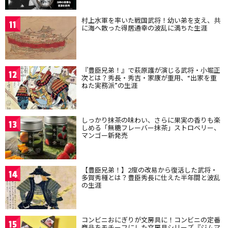
村上水軍を率いた戦国武将！幼い弟を支え、共
11
に海へ散った得居通幸の波乱に満ちた生涯
『豊臣兄弟！』で萩原護が演じる武将・小堀正
12
次とは？秀長・秀吉・家康が重用、“出家を重
ねた実務派”の生涯
しっかり抹茶の味わい、さらに果実の香りも楽
13
しめる「無糖フレーバー抹茶」ストロベリー、
マンゴー新発売
【豊臣兄弟！】2度の改易から復活した武将・
14
多賀秀種とは？豊臣秀長に仕えた半年間と波乱
の生涯
コンビニおにぎりが文房具に！コンビニの定番
15
商品をモチーフにした文房具シリーズ『ジムマ