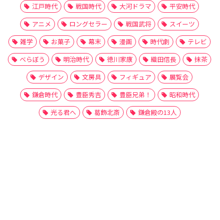
江戸時代
戦国時代
大河ドラマ
平安時代
アニメ
ロングセラー
戦国武将
スイーツ
雑学
お菓子
幕末
漫画
時代劇
テレビ
べらぼう
明治時代
徳川家康
織田信長
抹茶
デザイン
文房具
フィギュア
展覧会
鎌倉時代
豊臣秀吉
豊臣兄弟！
昭和時代
光る君へ
葛飾北斎
鎌倉殿の13人