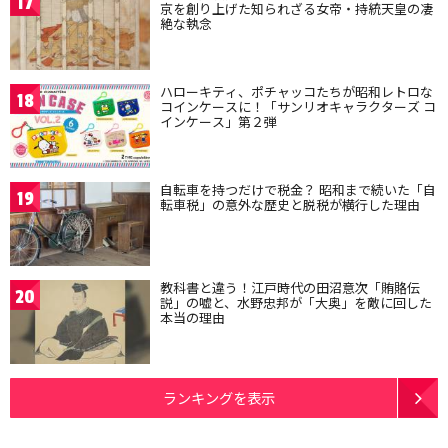
17
京を創り上げた知られざる女帝・持統天皇の凄
絶な執念
ハローキティ、ポチャッコたちが昭和レトロな
18
コインケースに！「サンリオキャラクターズ コ
インケース」第２弾
自転車を持つだけで税金？ 昭和まで続いた「自
19
転車税」の意外な歴史と脱税が横行した理由
教科書と違う！江戸時代の田沼意次「賄賂伝
20
説」の嘘と、水野忠邦が「大奥」を敵に回した
本当の理由
ランキングを表示