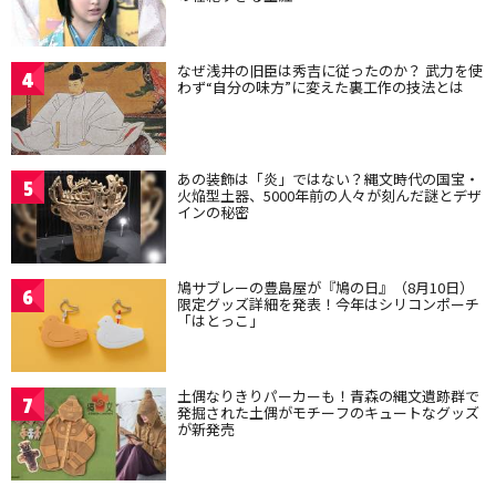
なぜ浅井の旧臣は秀吉に従ったのか？ 武力を使
4
わず“自分の味方”に変えた裏工作の技法とは
あの装飾は「炎」ではない？縄文時代の国宝・
5
火焔型土器、5000年前の人々が刻んだ謎とデザ
インの秘密
鳩サブレーの豊島屋が『鳩の日』（8月10日）
6
限定グッズ詳細を発表！今年はシリコンポーチ
「はとっこ」
土偶なりきりパーカーも！青森の縄文遺跡群で
7
発掘された土偶がモチーフのキュートなグッズ
が新発売