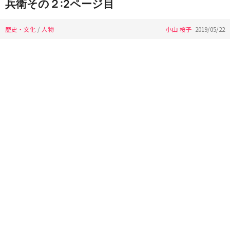
兵衛その２:2ページ目
歴史・文化
/
人物
小山 桜子
2019/05/22