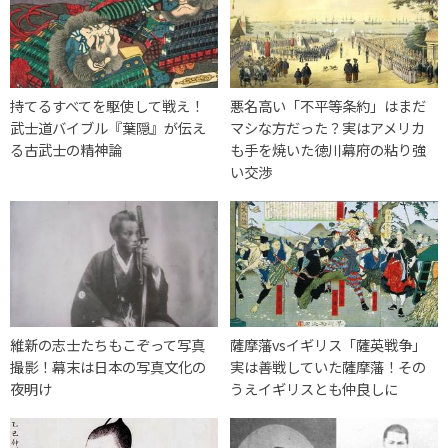
持てるすべてを駆使して戦え！
悪名高い「不平等条約」はまだ
武士道バイブル『葉隠』が伝え
マシな方だった？実はアメリカ
る古武士の精神論
も手を焼いた徳川幕府の粘り強
い交渉
維新の志士たちもこぞって写真
薩摩藩vsイギリス「薩英戦争」
撮影！幕末は日本の写真文化の
実は善戦していた薩摩藩！その
夜明け
うえイギリスとも仲良しに