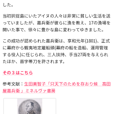
した。
当初択捉島にいたアイヌの人々は非常に貧しい生活を送
っていましたが、嘉兵衛が彼らに漁を教え、17の漁場を
開いた事で、徐々に豊かな島に変わってゆきました。
この成功が認められた嘉兵衛は、享和元年(1801)、正式
に幕府から蝦夷地定雇船頭(幕府の船を造船、運用管理
する役人)に任じられ、三人扶持、手当27両を与えられ
たほか、苗字帯刀を許されます。
その３はこちら
参考文献：
生田美智子「只天下のためを存おり候 高田
屋嘉兵衛 」ミネルヴァ書房