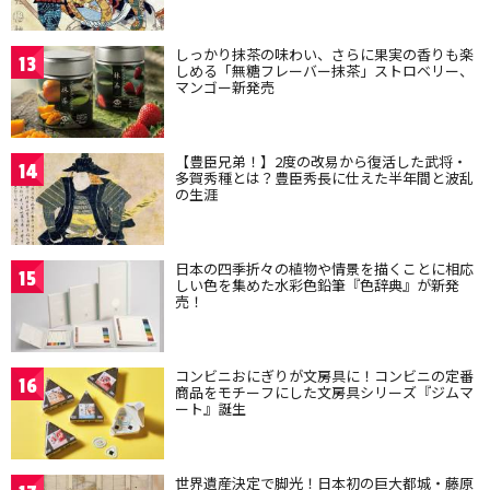
しっかり抹茶の味わい、さらに果実の香りも楽
13
しめる「無糖フレーバー抹茶」ストロベリー、
マンゴー新発売
【豊臣兄弟！】2度の改易から復活した武将・
14
多賀秀種とは？豊臣秀長に仕えた半年間と波乱
の生涯
日本の四季折々の植物や情景を描くことに相応
15
しい色を集めた水彩色鉛筆『色辞典』が新発
売！
コンビニおにぎりが文房具に！コンビニの定番
16
商品をモチーフにした文房具シリーズ『ジムマ
ート』誕生
世界遺産決定で脚光！日本初の巨大都城・藤原