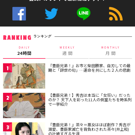
ランキング
RANKING
DAILY
WEEKLY
MONTHLY
24時間
週 間
月 間
『豊臣兄弟！』お市と柴田勝家、自刃しての最
1
期と「辞世の句」…運命を共にした２人の悲劇
【豊臣兄弟！】秀吉は本当に「女狂い」だった
2
のか？ 天下人を彩った11人の側室たちを時系列
で一挙紹介
『豊臣兄弟！』茶々＝悪女はほぼ創作？秀吉が
3
溺愛、豊臣家滅亡を背負わされた茶々(井上和)
の壮絶すぎる生涯