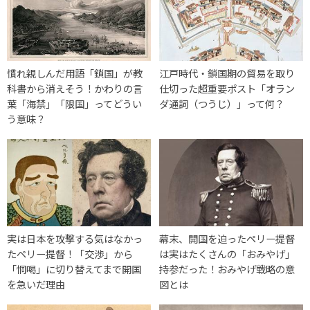
慣れ親しんだ用語「鎖国」が教
江戸時代・鎖国期の貿易を取り
科書から消えそう！かわりの言
仕切った超重要ポスト「オラン
葉「海禁」「限国」ってどうい
ダ通詞（つうじ）」って何？
う意味？
実は日本を攻撃する気はなかっ
幕末、開国を迫ったペリー提督
たペリー提督！「交渉」から
は実はたくさんの「おみやげ」
「恫喝」に切り替えてまで開国
持参だった！おみやげ戦略の意
を急いだ理由
図とは