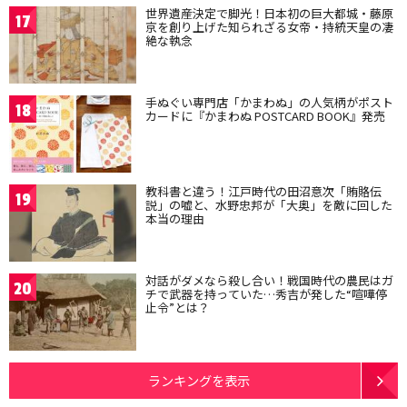
世界遺産決定で脚光！日本初の巨大都城・藤原
17
京を創り上げた知られざる女帝・持統天皇の凄
絶な執念
手ぬぐい専門店「かまわぬ」の人気柄がポスト
18
カードに『かまわぬ POSTCARD BOOK』発売
教科書と違う！江戸時代の田沼意次「賄賂伝
19
説」の嘘と、水野忠邦が「大奥」を敵に回した
本当の理由
対話がダメなら殺し合い！戦国時代の農民はガ
20
チで武器を持っていた…秀吉が発した“喧嘩停
止令”とは？
ランキングを表示