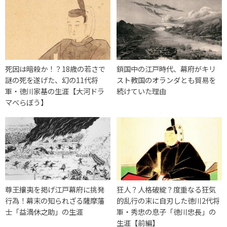
死因は暗殺か！？18歳の若さで
鎖国中の江戸時代、幕府がキリ
謎の死を遂げた、幻の11代将
スト教国のオランダとも貿易を
軍・徳川家基の生涯【大河ドラ
続けていた理由
マべらぼう】
尊王攘夷を掲げ江戸幕府に挑発
狂人？人格破綻？度重なる狂気
行為！幕末の知られざる薩摩藩
的乱行の末に自刃した徳川2代将
士「益満休之助」の生涯
軍・秀忠の息子「徳川忠長」の
生涯【前編】