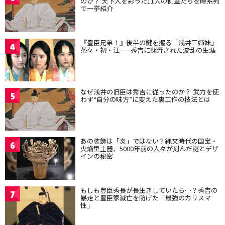
のか？ 天下人を彩った11人の側室たちを時系列
で一挙紹介
『豊臣兄弟！』後半の鍵を握る「浅井三姉妹」
4
茶々・初・江——秀吉に翻弄された波乱の生涯
なぜ浅井の旧臣は秀吉に従ったのか？ 武力を使
5
わず“自分の味方”に変えた裏工作の技法とは
あの装飾は「炎」ではない？縄文時代の国宝・
6
火焔型土器、5000年前の人々が刻んだ謎とデザ
インの秘密
もしも豊臣秀長が長生きしていたら…？秀吉の
7
暴走と豊臣家滅亡を防げた「最強のカリスマ
性」