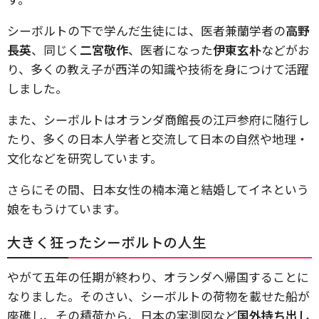
シーボルトの下で学んだ生徒には、医者兼蘭学者の
高野
長英
、同じく
二宮敬作
、医者になった
伊東玄朴
などがお
り、多くの教え子が西洋の知識や技術を身につけて活躍
しました。
また、シーボルトはオランダ商館長の江戸参府に随行し
たり、多くの日本人学者と交流して日本の自然や地理・
文化などを研究しています。
さらにその間、日本女性の楠本滝と結婚してイネという
娘をもうけています。
大きく狂ったシーボルトの人生
やがて五年の任期が終わり、オランダへ帰国することに
なりました。そのさい、シーボルトの荷物を載せた船が
座礁し、その積荷から、日本の実測図など
国外持ち出し