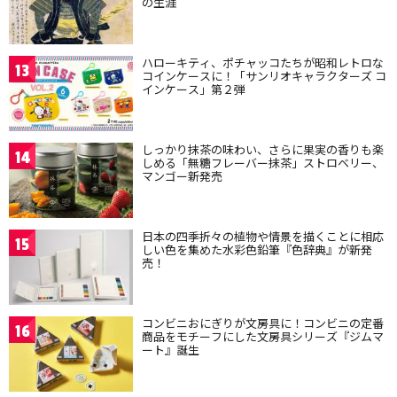
の生涯
ハローキティ、ポチャッコたちが昭和レトロな
13
コインケースに！「サンリオキャラクターズ コ
インケース」第２弾
しっかり抹茶の味わい、さらに果実の香りも楽
14
しめる「無糖フレーバー抹茶」ストロベリー、
マンゴー新発売
日本の四季折々の植物や情景を描くことに相応
15
しい色を集めた水彩色鉛筆『色辞典』が新発
売！
コンビニおにぎりが文房具に！コンビニの定番
16
商品をモチーフにした文房具シリーズ『ジムマ
ート』誕生