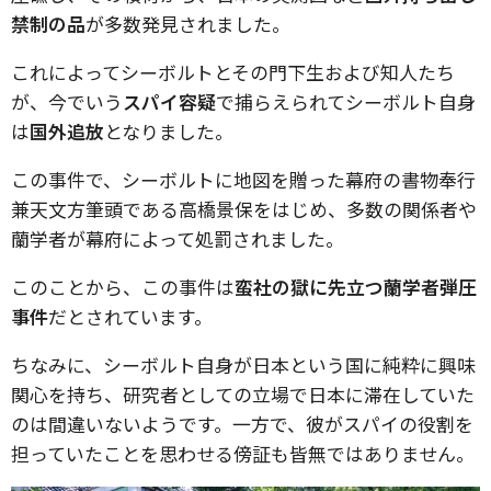
禁制の品
が多数発見されました。
これによってシーボルトとその門下生および知人たち
が、今でいう
スパイ容疑
で捕らえられてシーボルト自身
は
国外追放
となりました。
この事件で、シーボルトに地図を贈った幕府の書物奉行
兼天文方筆頭である高橋景保をはじめ、多数の関係者や
蘭学者が幕府によって処罰されました。
このことから、この事件は
蛮社の獄に先立つ蘭学者弾圧
事件
だとされています。
ちなみに、シーボルト自身が日本という国に純粋に興味
関心を持ち、研究者としての立場で日本に滞在していた
のは間違いないようです。一方で、彼がスパイの役割を
担っていたことを思わせる傍証も皆無ではありません。