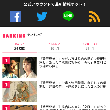
公式アカウントで最新情報ゲット！
ランキング
RANKING
DAILY
WEEKLY
MONTHLY
24時間
週 間
月 間
『豊臣兄弟！』なぜお市は秀吉の勧めで柴田勝
1
家と再婚した？悲劇に繋がる「真相」を史料と
伏線から探る
『豊臣兄弟！』お市と柴田勝家、自刃しての最
2
期と「辞世の句」…運命を共にした２人の悲劇
【豊臣兄弟！】秀吉は本当に「女狂い」だった
3