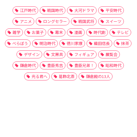
江戸時代
戦国時代
大河ドラマ
平安時代
アニメ
ロングセラー
戦国武将
スイーツ
雑学
お菓子
幕末
漫画
時代劇
テレビ
べらぼう
明治時代
徳川家康
織田信長
抹茶
デザイン
文房具
フィギュア
展覧会
鎌倉時代
豊臣秀吉
豊臣兄弟！
昭和時代
光る君へ
葛飾北斎
鎌倉殿の13人