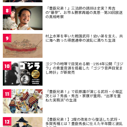
『豊臣兄弟！』三法師の誘拐は史実？秀吉
8
の“暴挙”、お市＆勝家再婚の真意…第30回放送
の真相考察
村上水軍を率いた戦国武将！幼い弟を支え、共
9
に海へ散った得居通幸の波乱に満ちた生涯
ゴジラの咆哮で目覚める朝…1954年公開『ゴジ
10
ラ』の貴重音源を搭載した「ゴジラ音声目覚ま
し時計」が新発売
『豊臣兄弟！』で萩原護が演じる武将・小堀正
11
次とは？秀長・秀吉・家康が重用、“出家を重
ねた実務派”の生涯
【豊臣兄弟！】2度の改易から復活した武将・
12
多賀秀種とは？豊臣秀長に仕えた半年間と波乱