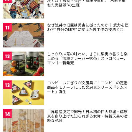
次とは？秀長・秀吉・家康が重用、“出家を重
ねた実務派”の生涯
なぜ浅井の旧臣は秀吉に従ったのか？ 武力を使
11
わず“自分の味方”に変えた裏工作の技法とは
しっかり抹茶の味わい、さらに果実の香りも楽
12
しめる「無糖フレーバー抹茶」ストロベリー、
マンゴー新発売
コンビニおにぎりが文房具に！コンビニの定番
13
商品をモチーフにした文房具シリーズ『ジムマ
ート』誕生
世界遺産決定で脚光！日本初の巨大都城・藤原
14
京を創り上げた知られざる女帝・持統天皇の凄
絶な執念