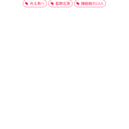
光る君へ
葛飾北斎
鎌倉殿の13人