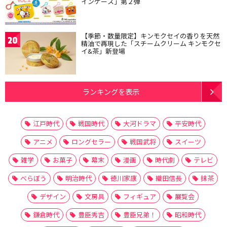
インケース」第２弾
【季節・数量限定】キンモクセイの香りを天然
20
精油で再現した「スチームクリーム キンモクセ
イ&茶」新登場
ランキングを表示
江戸時代
戦国時代
大河ドラマ
平安時代
アニメ
ロングセラー
戦国武将
スイーツ
雑学
お菓子
幕末
漫画
時代劇
テレビ
べらぼう
明治時代
徳川家康
織田信長
抹茶
デザイン
文房具
フィギュア
展覧会
鎌倉時代
豊臣秀吉
豊臣兄弟！
昭和時代