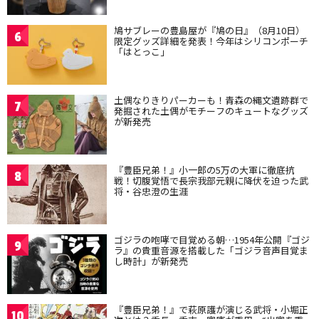
鳩サブレーの豊島屋が『鳩の日』（8月10日）
6
限定グッズ詳細を発表！今年はシリコンポーチ
「はとっこ」
土偶なりきりパーカーも！青森の縄文遺跡群で
7
発掘された土偶がモチーフのキュートなグッズ
が新発売
『豊臣兄弟！』小一郎の5万の大軍に徹底抗
8
戦！切腹覚悟で長宗我部元親に降伏を迫った武
将・谷忠澄の生涯
ゴジラの咆哮で目覚める朝…1954年公開『ゴジ
9
ラ』の貴重音源を搭載した「ゴジラ音声目覚ま
し時計」が新発売
『豊臣兄弟！』で萩原護が演じる武将・小堀正
10