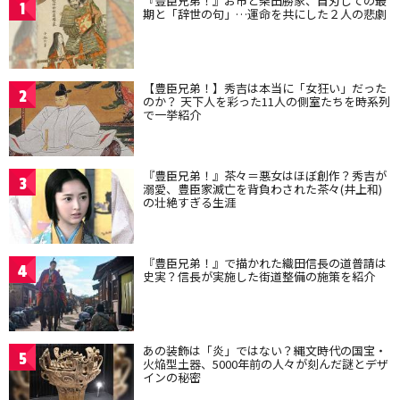
『豊臣兄弟！』お市と柴田勝家、自刃しての最
1
期と「辞世の句」…運命を共にした２人の悲劇
【豊臣兄弟！】秀吉は本当に「女狂い」だった
2
のか？ 天下人を彩った11人の側室たちを時系列
で一挙紹介
『豊臣兄弟！』茶々＝悪女はほぼ創作？秀吉が
3
溺愛、豊臣家滅亡を背負わされた茶々(井上和)
の壮絶すぎる生涯
『豊臣兄弟！』で描かれた織田信長の道普請は
4
史実？信長が実施した街道整備の施策を紹介
あの装飾は「炎」ではない？縄文時代の国宝・
5
火焔型土器、5000年前の人々が刻んだ謎とデザ
インの秘密