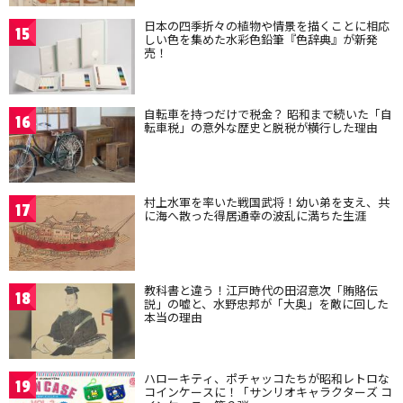
日本の四季折々の植物や情景を描くことに相応
15
しい色を集めた水彩色鉛筆『色辞典』が新発
売！
自転車を持つだけで税金？ 昭和まで続いた「自
16
転車税」の意外な歴史と脱税が横行した理由
村上水軍を率いた戦国武将！幼い弟を支え、共
17
に海へ散った得居通幸の波乱に満ちた生涯
教科書と違う！江戸時代の田沼意次「賄賂伝
18
説」の嘘と、水野忠邦が「大奥」を敵に回した
本当の理由
ハローキティ、ポチャッコたちが昭和レトロな
19
コインケースに！「サンリオキャラクターズ コ