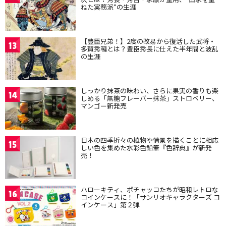
ねた実務派”の生涯
【豊臣兄弟！】2度の改易から復活した武将・
13
多賀秀種とは？豊臣秀長に仕えた半年間と波乱
の生涯
しっかり抹茶の味わい、さらに果実の香りも楽
14
しめる「無糖フレーバー抹茶」ストロベリー、
マンゴー新発売
日本の四季折々の植物や情景を描くことに相応
15
しい色を集めた水彩色鉛筆『色辞典』が新発
売！
ハローキティ、ポチャッコたちが昭和レトロな
16
コインケースに！「サンリオキャラクターズ コ
インケース」第２弾