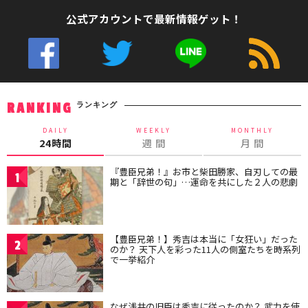
公式アカウントで最新情報ゲット！
ランキング
RANKING
DAILY
WEEKLY
MONTHLY
24時間
週 間
月 間
『豊臣兄弟！』お市と柴田勝家、自刃しての最
1
期と「辞世の句」…運命を共にした２人の悲劇
【豊臣兄弟！】秀吉は本当に「女狂い」だった
2
のか？ 天下人を彩った11人の側室たちを時系列
で一挙紹介
なぜ浅井の旧臣は秀吉に従ったのか？ 武力を使