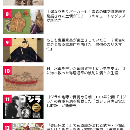
土偶なりきりパーカーも！青森の縄文遺跡群で
8
発掘された土偶がモチーフのキュートなグッズ
が新発売
もしも豊臣秀長が長生きしていたら…？秀吉の
9
暴走と豊臣家滅亡を防げた「最強のカリスマ
性」
村上水軍を率いた戦国武将！幼い弟を支え、共
10
に海へ散った得居通幸の波乱に満ちた生涯
ゴジラの咆哮で目覚める朝…1954年公開『ゴジ
11
ラ』の貴重音源を搭載した「ゴジラ音声目覚ま
し時計」が新発売
『豊臣兄弟！』で萩原護が演じる武将・小堀正
12
次とは？秀長・秀吉・家康が重用、“出家を重