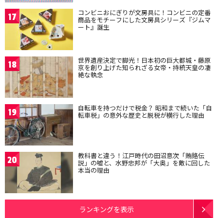
コンビニおにぎりが文房具に！コンビニの定番
17
商品をモチーフにした文房具シリーズ『ジムマ
ート』誕生
世界遺産決定で脚光！日本初の巨大都城・藤原
18
京を創り上げた知られざる女帝・持統天皇の凄
絶な執念
自転車を持つだけで税金？ 昭和まで続いた「自
19
転車税」の意外な歴史と脱税が横行した理由
教科書と違う！江戸時代の田沼意次「賄賂伝
20
説」の嘘と、水野忠邦が「大奥」を敵に回した
本当の理由
ランキングを表示