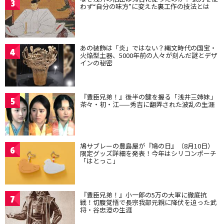
3
わず“自分の味方”に変えた裏工作の技法とは
あの装飾は「炎」ではない？縄文時代の国宝・
4
火焔型土器、5000年前の人々が刻んだ謎とデザ
インの秘密
『豊臣兄弟！』後半の鍵を握る「浅井三姉妹」
5
茶々・初・江——秀吉に翻弄された波乱の生涯
鳩サブレーの豊島屋が『鳩の日』（8月10日）
6
限定グッズ詳細を発表！今年はシリコンポーチ
「はとっこ」
『豊臣兄弟！』小一郎の5万の大軍に徹底抗
7
戦！切腹覚悟で長宗我部元親に降伏を迫った武
将・谷忠澄の生涯