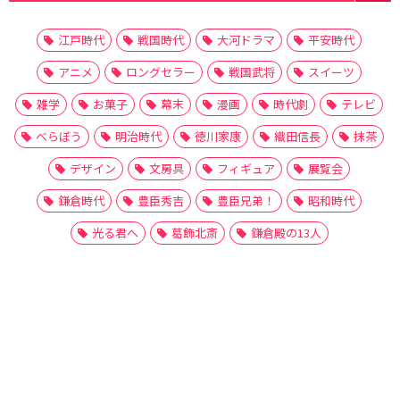
江戸時代
戦国時代
大河ドラマ
平安時代
アニメ
ロングセラー
戦国武将
スイーツ
雑学
お菓子
幕末
漫画
時代劇
テレビ
べらぼう
明治時代
徳川家康
織田信長
抹茶
デザイン
文房具
フィギュア
展覧会
鎌倉時代
豊臣秀吉
豊臣兄弟！
昭和時代
光る君へ
葛飾北斎
鎌倉殿の13人