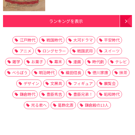
ランキングを表示
江戸時代
戦国時代
大河ドラマ
平安時代
アニメ
ロングセラー
戦国武将
スイーツ
雑学
お菓子
幕末
漫画
時代劇
テレビ
べらぼう
明治時代
織田信長
徳川家康
抹茶
デザイン
文房具
フィギュア
展覧会
鎌倉時代
豊臣秀吉
豊臣兄弟！
昭和時代
光る君へ
葛飾北斎
鎌倉殿の13人