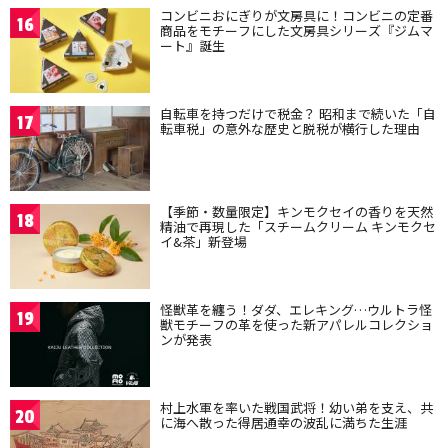
コンビニおにぎりが文房具に！コンビニの定番
16
商品をモチーフにした文房具シリーズ『ジムマ
ート』誕生
自転車を持つだけで税金？ 昭和まで続いた「自
17
転車税」の意外な歴史と脱税が横行した理由
【季節・数量限定】キンモクセイの香りを天然
18
精油で再現した「スチームクリーム キンモクセ
イ&茶」新登場
怪獣革を纏う！ダダ、エレキング…ウルトラ怪
19
獣モチーフの革を使った新アパレルコレクショ
ンが発表
村上水軍を率いた戦国武将！幼い弟を支え、共
20
に海へ散った得居通幸の波乱に満ちた生涯