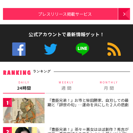
プレスリリース掲載サービス
公式アカウントで最新情報ゲット！
ランキング
RANKING
DAILY
WEEKLY
MONTHLY
24時間
週 間
月 間
『豊臣兄弟！』お市と柴田勝家、自刃しての最
1
期と「辞世の句」…運命を共にした２人の悲劇
『豊臣兄弟！』茶々＝悪女はほぼ創作？秀吉が
2