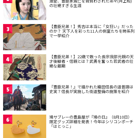
溺愛、豊臣家滅亡を背負わされた茶々(井上和)
の壮絶すぎる生涯
【豊臣兄弟！】秀吉は本当に「女狂い」だった
3
のか？ 天下人を彩った11人の側室たちを時系列
で一挙紹介
【豊臣兄弟！】22歳で散った長宗我部元親の天
4
才後継者・信親とは？武勇を奮った若武者の壮
絶な最期
『豊臣兄弟！』で描かれた織田信長の道普請は
5
史実？信長が実施した街道整備の施策を紹介
鳩サブレーの豊島屋が『鳩の日』（8月10日）
6
限定グッズ詳細を発表！今年はシリコンポーチ
「はとっこ」