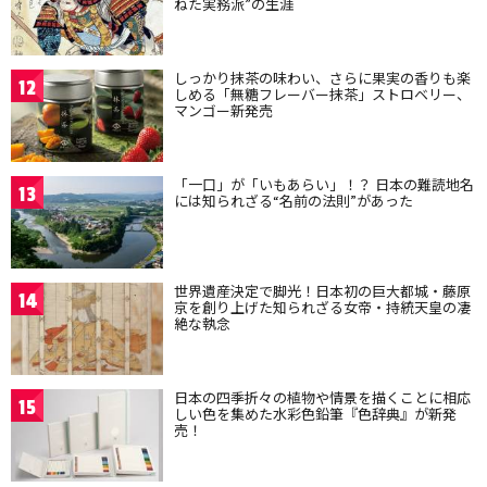
ねた実務派”の生涯
しっかり抹茶の味わい、さらに果実の香りも楽
12
しめる「無糖フレーバー抹茶」ストロベリー、
マンゴー新発売
「一口」が「いもあらい」！？ 日本の難読地名
13
には知られざる“名前の法則”があった
世界遺産決定で脚光！日本初の巨大都城・藤原
14
京を創り上げた知られざる女帝・持統天皇の凄
絶な執念
日本の四季折々の植物や情景を描くことに相応
15
しい色を集めた水彩色鉛筆『色辞典』が新発
売！