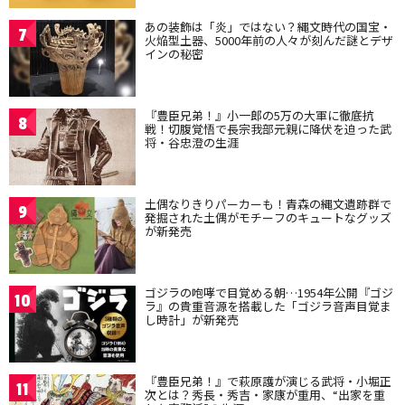
あの装飾は「炎」ではない？縄文時代の国宝・
7
火焔型土器、5000年前の人々が刻んだ謎とデザ
インの秘密
『豊臣兄弟！』小一郎の5万の大軍に徹底抗
8
戦！切腹覚悟で長宗我部元親に降伏を迫った武
将・谷忠澄の生涯
土偶なりきりパーカーも！青森の縄文遺跡群で
9
発掘された土偶がモチーフのキュートなグッズ
が新発売
ゴジラの咆哮で目覚める朝…1954年公開『ゴジ
10
ラ』の貴重音源を搭載した「ゴジラ音声目覚ま
し時計」が新発売
『豊臣兄弟！』で萩原護が演じる武将・小堀正
11
次とは？秀長・秀吉・家康が重用、“出家を重